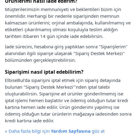
Ürünlerimi nasıl iade ederim?
Müşterilerimizin memnuniyeti ve beklentileri bizim için
önemlidir. Herhangi bir nedenle siparişinden memnun
kalmazsan ürünlerini; orjinal ambalajında, kullanılmamış ve
etiketleri çıkarılmamış olması koşuluyla teslim aldığın
tarihten itibaren 14 gün içinde iade edebilirsin.
İade sürecini, hesabına giriş yaptıktan sonra "Siparişlerim"
alanından ilgili siparişe ulaşarak "Sipariş Destek Merkezi"
bölümünden gerçekleştirebilirsin.
Siparişimi nasıl iptal edebilirim?
ElbiseBul'da siparişini iptal etmek için sipariş detayında
bulunan "Sipariş Destek Merkezi"'nden iptal talebi
oluşturabilirsin. Siparişine ait ürünler gönderilmemiş ise
iptal işlemi hemen başlatılır ve ödemiş olduğun tutar kredi
kartına hemen iade edilir. Ürün gönderimi yapılmış ise
ödemiş olduğun tutar ürünlerin mağazaya iadesinden sonra
kredi kartına iade edilir.
»
Daha fazla bilgi için
Yardım Sayfasına
göz at