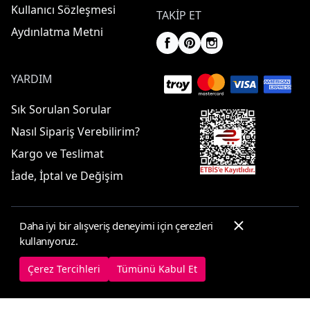
Kullanıcı Sözleşmesi
TAKIP ET
Aydınlatma Metni
YARDIM
Sık Sorulan Sorular
Nasıl Sipariş Verebilirim?
Kargo ve Teslimat
İade, İptal ve Değişim
Daha iyi bir alışveriş deneyimi için çerezleri
© 2025 ElbiseBul -
Her Hakkı Saklıdır
kullanıyoruz.
Çerez Tercihleri
Çerez Politikası
Çerez Tercihleri
Tümünü Kabul Et