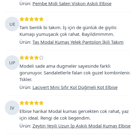
Ürün
:
Pembe Midi Saten Viskon Askılı Elbise
UE
Tam benlik bi takım. İş için de günlük de giyilir.
Kumaşı yumuşacık çok rahat. Bayildimmmm.
Ürün
:
Taş Modal Kumaş Yelek Pantolon İkili Takım
UP
Modeli sade ama dugmeler sayesinde farkli
gorunuyor. Sandaletlerle falan cok guzel kombinlenir.
Tskler.
Ürün
:
Lacivert Mini Sıfır Kol Düğmeli Kot Elbise
IV
Elbise harika! Modal kumas gercekten cok rahat, yaz
için ideal. Rengi de cok begendim.
Ürün
:
Zeytin Yeşili Uzun İp Askılı Modal Kumaş Elbise