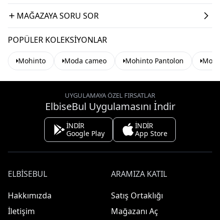
MAĞAZAYA SORU SOR
POPÜLER KOLEKSIYONLAR
Mohinto
Moda cameo
Mohinto Pantolon
Moda
UYGULAMAYA ÖZEL FIRSATLAR
ElbiseBul Uygulamasını İndir
İNDİR
İNDİR
Google Play
App Store
ELBISEBUL
ARAMIZA KATIL
Hakkımızda
Satış Ortaklığı
İletişim
Mağazanı Aç