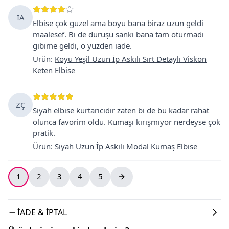
IA
Elbise çok guzel ama boyu bana biraz uzun geldi
maalesef. Bi de duruşu sanki bana tam oturmadı
gibime geldi, o yuzden iade.
Ürün
:
Koyu Yeşil Uzun İp Askılı Sırt Detaylı Viskon
Keten Elbise
ZÇ
Siyah elbise kurtarıcıdır zaten bi de bu kadar rahat
olunca favorim oldu. Kumaşı kırışmıyor nerdeyse çok
pratik.
Ürün
:
Siyah Uzun İp Askılı Modal Kumaş Elbise
1
2
3
4
5
İADE & İPTAL