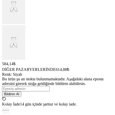
584,14₺
DİĞER PAZARYERLERİNDE
614,88₺
Renk
:
Siyah
Bu ürün şu an stokta bulunmamaktadır. Aşağıdaki alana eposta
adresini girerek stoğa geldiğinde bildiirm alabilirsin.
Bildirim Al
Kolay İade
14 gün içinde şartsız ve kolay iade.