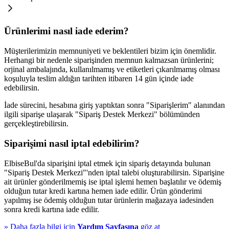
Ürünlerimi nasıl iade ederim?
Müşterilerimizin memnuniyeti ve beklentileri bizim için önemlidir.
Herhangi bir nedenle siparişinden memnun kalmazsan ürünlerini;
orjinal ambalajında, kullanılmamış ve etiketleri çıkarılmamış olması
koşuluyla teslim aldığın tarihten itibaren 14 gün içinde iade
edebilirsin.
İade sürecini, hesabına giriş yaptıktan sonra "Siparişlerim" alanından
ilgili siparişe ulaşarak "Sipariş Destek Merkezi" bölümünden
gerçekleştirebilirsin.
Siparişimi nasıl iptal edebilirim?
ElbiseBul'da siparişini iptal etmek için sipariş detayında bulunan
"Sipariş Destek Merkezi"'nden iptal talebi oluşturabilirsin. Siparişine
ait ürünler gönderilmemiş ise iptal işlemi hemen başlatılır ve ödemiş
olduğun tutar kredi kartına hemen iade edilir. Ürün gönderimi
yapılmış ise ödemiş olduğun tutar ürünlerin mağazaya iadesinden
sonra kredi kartına iade edilir.
»
Daha fazla bilgi için
Yardım Sayfasına
göz at