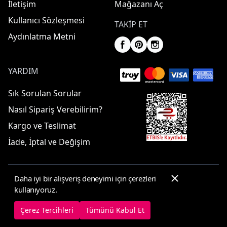
İletişim
Mağazanı Aç
Kullanıcı Sözleşmesi
TAKIP ET
Aydınlatma Metni
YARDIM
Sık Sorulan Sorular
Nasıl Sipariş Verebilirim?
Kargo ve Teslimat
İade, İptal ve Değişim
Daha iyi bir alışveriş deneyimi için çerezleri
© 2025 ElbiseBul -
Her Hakkı Saklıdır
kullanıyoruz.
Çerez Tercihleri
Çerez Politikası
Çerez Tercihleri
Tümünü Kabul Et