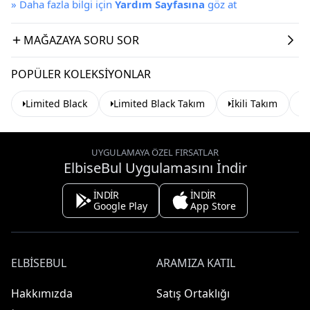
»
Daha fazla bilgi için
Yardım Sayfasına
göz at
MAĞAZAYA SORU SOR
POPÜLER KOLEKSIYONLAR
Limited Black
Limited Black Takım
İkili Takım
E
UYGULAMAYA ÖZEL FIRSATLAR
ElbiseBul Uygulamasını İndir
İNDİR
İNDİR
Google Play
App Store
ELBISEBUL
ARAMIZA KATIL
Hakkımızda
Satış Ortaklığı