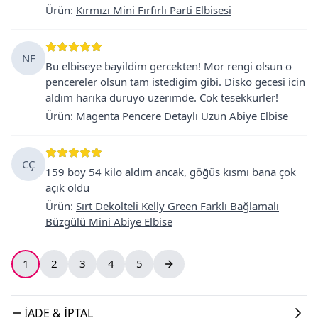
Ürün
:
Kırmızı Mini Fırfırlı Parti Elbisesi
NF
Bu elbiseye bayildim gercekten! Mor rengi olsun o
pencereler olsun tam istedigim gibi. Disko gecesi icin
aldim harika duruyo uzerimde. Cok tesekkurler!
Ürün
:
Magenta Pencere Detaylı Uzun Abiye Elbise
CÇ
159 boy 54 kilo aldım ancak, göğüs kısmı bana çok
açık oldu
Ürün
:
Sırt Dekolteli Kelly Green Farklı Bağlamalı
Büzgülü Mini Abiye Elbise
1
2
3
4
5
İADE & İPTAL