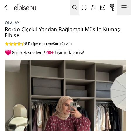
TR
OLALAY
Bordo Çiçekli Yandan Bağlamalı Müslin Kumaş
Elbise
8 Değerlendirme
Soru Cevap
Giderek seviliyor!
90+
kişinin favorisi!