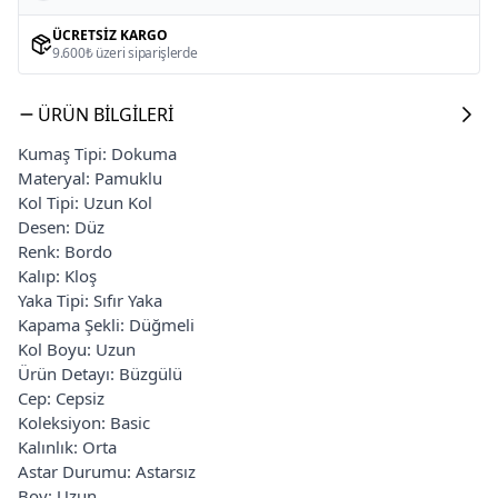
ÜCRETSIZ KARGO
9.600₺ üzeri siparişlerde
ÜRÜN BILGILERI
Kumaş Tipi: Dokuma
Materyal: Pamuklu
Kol Tipi: Uzun Kol
Desen: Düz
Renk: Bordo
Kalıp: Kloş
Yaka Tipi: Sıfır Yaka
Kapama Şekli: Düğmeli
Kol Boyu: Uzun
Ürün Detayı: Büzgülü
Cep: Cepsiz
Koleksiyon: Basic
Kalınlık: Orta
Astar Durumu: Astarsız
Boy: Uzun