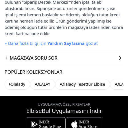
bulunan "Sipariş Destek Merkezi"'nden iptal talebi
oluşturabilirsin. Siparişine ait ürünler gönderilmemiş ise
iptal işlemi hemen başlatılır ve ödemiş olduğun tutar kredi
kartına hemen iade edilir. Ürün gönderimi yapılmış ise
ödemiş olduğun tutar ürünlerin mağazaya iadesinden sonra
kredi kartına iade edilir.
»
Daha fazla bilgi için
Yardım Sayfasına
göz at
MAĞAZAYA SORU SOR
POPÜLER KOLEKSIYONLAR
Olalady
OLALAY
Olalady Tesettür Elbise
OLALAY
UYGULAMAYA ÖZEL FIRSATLAR
ElbiseBul Uygulamasını İndir
İNDİR
İNDİR
Google Play
App Store