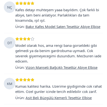
NÇ
Kafes detayı muhteşem yaaa bayıldım. Çok farkli bi
abiye, tam beni anlatiyor. Parlaklıkları da tam
kivamında, ışıl ışıl.
Ürün
:
Bakır Kafes Model Saten Tesettür Abiye Elbise
DT
Model olarak hos, ama rengi bana gorseldeki gibi
gelmedi ya da benim gardrobuma uymadi. Cok
severek giyemeyecegimi dusundum. Mecburen iade
edicem.
Ürün
:
Vizon Manşeti Bağcıklı Tesettür Abiye Elbise
KM
Kumas kalitesi harika. Uzerime giydigimde cok rahat
ettim. Ozel gunler icinde tercih edilebilir cok zarif.
Ürün
:
Asit Beli Büzgülü Kemerli Tesettür Elbise