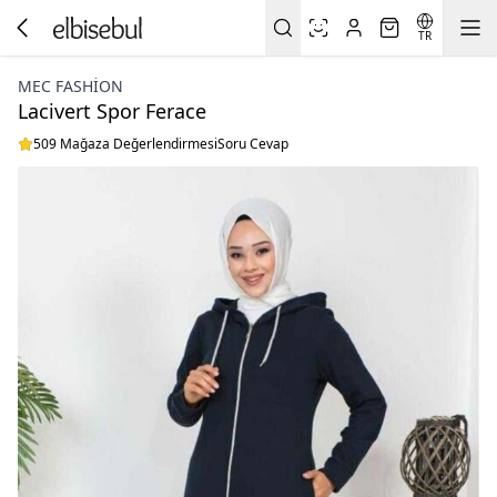
TR
MEC FASHION
Lacivert Spor Ferace
509 Mağaza Değerlendirmesi
Soru Cevap