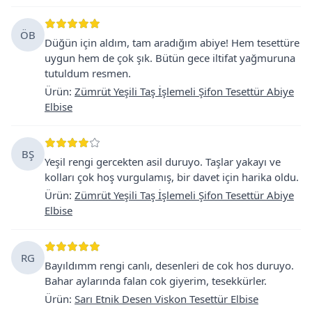
ÖB
Düğün için aldım, tam aradığım abiye! Hem tesettüre
uygun hem de çok şık. Bütün gece iltifat yağmuruna
tutuldum resmen.
Ürün
:
Zümrüt Yeşili Taş İşlemeli Şifon Tesettür Abiye
Elbise
BŞ
Yeşil rengi gercekten asil duruyo. Taşlar yakayı ve
kolları çok hoş vurgulamış, bir davet için harika oldu.
Ürün
:
Zümrüt Yeşili Taş İşlemeli Şifon Tesettür Abiye
Elbise
RG
Bayıldımm rengi canlı, desenleri de cok hos duruyo.
Bahar aylarında falan cok giyerim, tesekkürler.
Ürün
:
Sarı Etnik Desen Viskon Tesettür Elbise