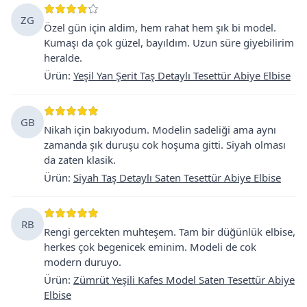
ZG
Özel gün için aldim, hem rahat hem şık bi model.
Kumaşı da çok güzel, bayıldım. Uzun süre giyebilirim
heralde.
Ürün
:
Yeşil Yan Şerit Taş Detaylı Tesettür Abiye Elbise
GB
Nikah için bakıyodum. Modelin sadeliği ama aynı
zamanda şık duruşu cok hoşuma gitti. Siyah olması
da zaten klasik.
Ürün
:
Siyah Taş Detaylı Saten Tesettür Abiye Elbise
RB
Rengi gercekten muhteşem. Tam bir düğünlük elbise,
herkes çok begenicek eminim. Modeli de cok
modern duruyo.
Ürün
:
Zümrüt Yeşili Kafes Model Saten Tesettür Abiye
Elbise