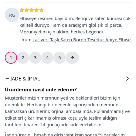
RG
Elbiseye resmen bayıldım. Rengi ve saten kuması cok
kaliteli duruyo. Tam da aradıgım gibi şık bi parça.
Mezuniyetim için aldım, herkes begendi.
Ürün
:
Lacivert Taşlı Saten Bordo Tesettür Abiye Elbise
1
2
3
4
5
İADE & İPTAL
Ürünlerimi nasıl iade ederim?
Müşterilerimizin memnuniyeti ve beklentileri bizim için
önemlidir. Herhangi bir nedenle siparişinden memnun
kalmazsan ürünlerini; orjinal ambalajında, kullanılmamış ve
etiketleri çıkarılmamış olması koşuluyla teslim aldığın
tarihten itibaren 14 gün içinde iade edebilirsin.
İade sürecini, hesabına giriş yaptıktan sonra "Siparişlerim"