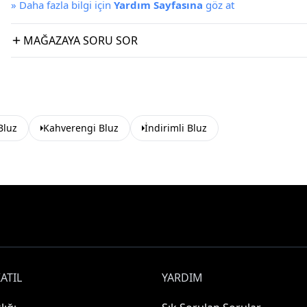
»
Daha fazla bilgi için
Yardım Sayfasına
göz at
MAĞAZAYA SORU SOR
Bluz
Kahverengi Bluz
İndirimli Bluz
ATIL
YARDIM