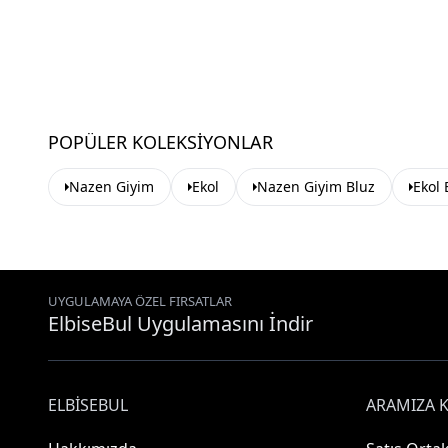
POPÜLER KOLEKSIYONLAR
Nazen Giyim
Ekol
Nazen Giyim Bluz
Ekol 
UYGULAMAYA ÖZEL FIRSATLAR
ElbiseBul Uygulamasını İndir
ELBISEBUL
ARAMIZA K