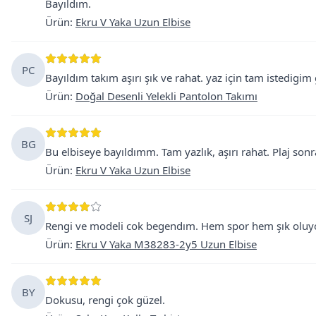
Bayıldım.
Ürün
:
Ekru V Yaka Uzun Elbise
PC
Bayıldım takım aşırı şık ve rahat. yaz için tam istedigim
Ürün
:
Doğal Desenli Yelekli Pantolon Takımı
BG
Bu elbiseye bayıldımm. Tam yazlık, aşırı rahat. Plaj sonra
Ürün
:
Ekru V Yaka Uzun Elbise
SJ
Rengi ve modeli cok begendım. Hem spor hem şık oluyo.
Ürün
:
Ekru V Yaka M38283-2y5 Uzun Elbise
BY
Dokusu, rengi çok güzel.