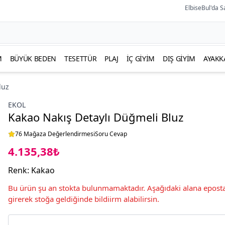
ElbiseBul'da S
M
BÜYÜK BEDEN
TESETTÜR
PLAJ
İÇ GIYIM
DIŞ GIYIM
AYAKK
luz
EKOL
Kakao Nakış Detaylı Düğmeli Bluz
76 Mağaza Değerlendirmesi
Soru Cevap
4.135,38₺
Renk
:
Kakao
Bu ürün şu an stokta bulunmamaktadır. Aşağıdaki alana eposta
girerek stoğa geldiğinde bildiirm alabilirsin.