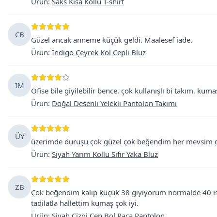
Ürün
:
Saks Kısa Kollu T-shirt
CB
Güzel ancak anneme küçük geldi. Maalesef iade.
Ürün
:
İndigo Çeyrek Kol Cepli Bluz
IM
Ofise bile giyilebilir bence. çok kullanışlı bi takım. kumaş
Ürün
:
Doğal Desenli Yelekli Pantolon Takımı
ÜY
üzerimde duruşu çok güzel çok beğendim her mevsim gi
Ürün
:
Siyah Yarım Kollu Sıfır Yaka Bluz
ZB
Çok beğendim kalıp küçük 38 giyiyorum normalde 40 ist
tadilatla hallettim kumaş çok iyi.
Ürün
:
Siyah Çizgi Cep Bol Paça Pantolon