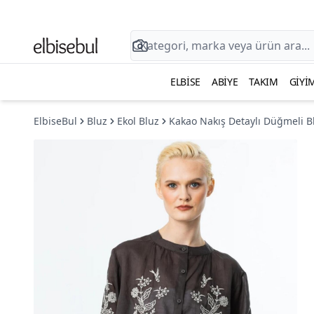
ELBISE
ABIYE
TAKIM
GIYI
ElbiseBul
Bluz
Ekol Bluz
Kakao Nakış Detaylı Düğmeli B