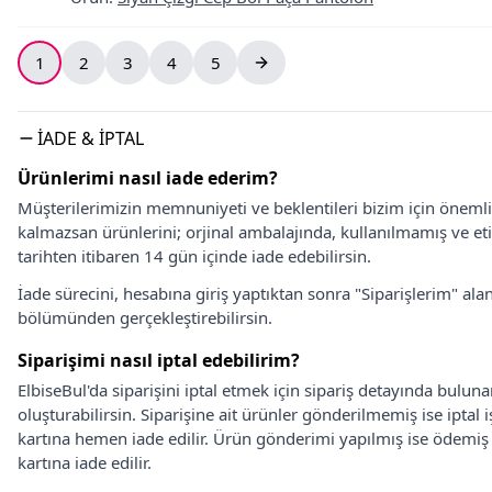
1
2
3
4
5
İADE & İPTAL
Ürünlerimi nasıl iade ederim?
Müşterilerimizin memnuniyeti ve beklentileri bizim için önem
kalmazsan ürünlerini; orjinal ambalajında, kullanılmamış ve eti
tarihten itibaren 14 gün içinde iade edebilirsin.
İade sürecini, hesabına giriş yaptıktan sonra "Siparişlerim" alan
bölümünden gerçekleştirebilirsin.
Siparişimi nasıl iptal edebilirim?
ElbiseBul'da siparişini iptal etmek için sipariş detayında bulun
oluşturabilirsin. Siparişine ait ürünler gönderilmemiş ise iptal
kartına hemen iade edilir. Ürün gönderimi yapılmış ise ödemi
kartına iade edilir.