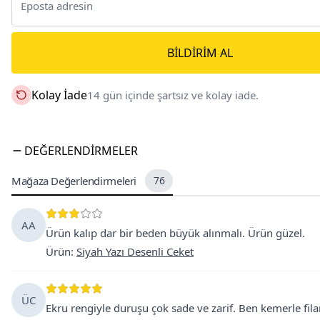
BILDIRIM AL
Kolay İade
14 gün içinde şartsız ve kolay iade.
DEĞERLENDIRMELER
Mağaza Değerlendirmeleri
76
AA
Ürün kalıp dar bir beden büyük alınmalı. Ürün güzel.
Ürün
:
Siyah Yazı Desenli Ceket
ÜC
Ekru rengiyle duruşu çok sade ve zarif. Ben kemerle fila