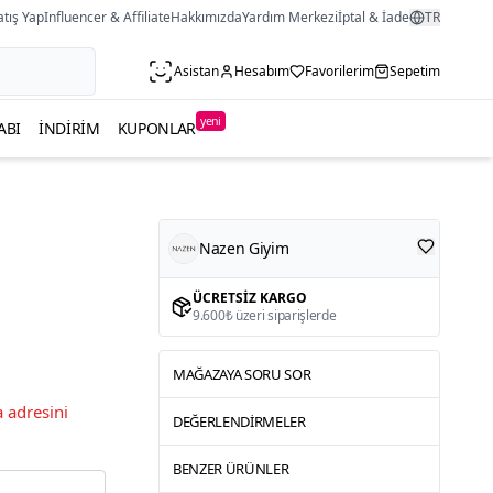
atış Yap
Influencer & Affiliate
Hakkımızda
Yardım Merkezi
İptal & İade
TR
Asistan
Hesabım
Favorilerim
Sepetim
yeni
ABI
İNDIRIM
KUPONLAR
Nazen Giyim
ÜCRETSIZ KARGO
9.600₺ üzeri siparişlerde
MAĞAZAYA SORU SOR
 adresini
DEĞERLENDIRMELER
BENZER ÜRÜNLER