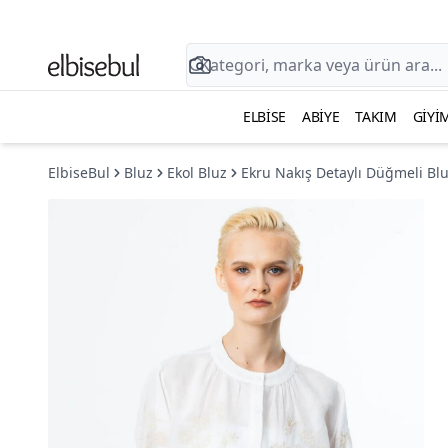
ELBISE
ABIYE
TAKIM
GIYI
ElbiseBul
Bluz
Ekol Bluz
Ekru Nakış Detaylı Düğmeli Bl