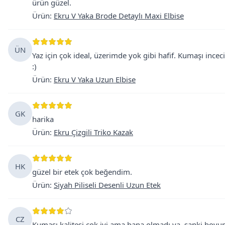
ürün güzel.
Ürün
:
Ekru V Yaka Brode Detaylı Maxi Elbise
ÜN
Yaz için çok ideal, üzerimde yok gibi hafif. Kumaşı inceci
:)
Ürün
:
Ekru V Yaka Uzun Elbise
GK
harika
Ürün
:
Ekru Çizgili Triko Kazak
HK
güzel bir etek çok beğendim.
Ürün
:
Siyah Piliseli Desenli Uzun Etek
CZ
Kumaşı kalitesi çok iyi ama bana olmadı ya. sanki boyu