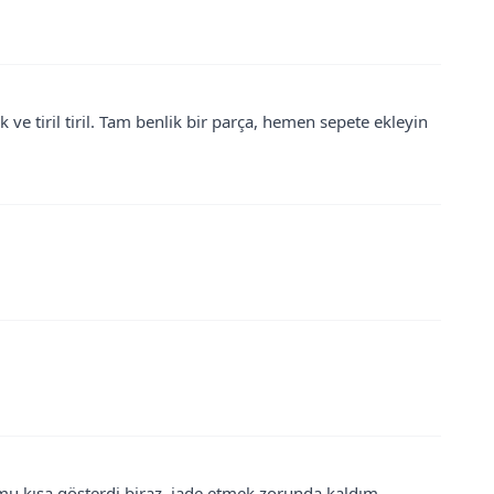
k ve tiril tiril. Tam benlik bir parça, hemen sepete ekleyin
mu kısa gösterdi biraz. iade etmek zorunda kaldım