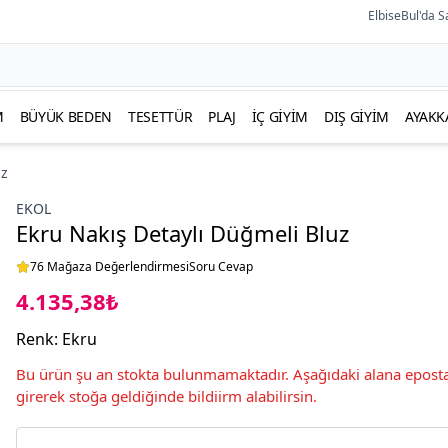
ElbiseBul'da S
M
BÜYÜK BEDEN
TESETTÜR
PLAJ
İÇ GIYIM
DIŞ GIYIM
AYAKK
uz
EKOL
Ekru Nakış Detaylı Düğmeli Bluz
76 Mağaza Değerlendirmesi
Soru Cevap
4.135,38₺
Renk
:
Ekru
Bu ürün şu an stokta bulunmamaktadır. Aşağıdaki alana eposta
girerek stoğa geldiğinde bildiirm alabilirsin.