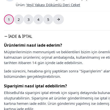
Ürün
:
Yeşil Yakası Dökümlü Deri Ceket
1
2
3
4
5
İADE & İPTAL
Ürünlerimi nasıl iade ederim?
Müşterilerimizin memnuniyeti ve beklentileri bizim için önem
kalmazsan ürünlerini; orjinal ambalajında, kullanılmamış ve eti
tarihten itibaren 14 gün içinde iade edebilirsin.
İade sürecini, hesabına giriş yaptıktan sonra "Siparişlerim" alan
bölümünden gerçekleştirebilirsin.
Siparişimi nasıl iptal edebilirim?
ElbiseBul'da siparişini iptal etmek için sipariş detayında bulun
oluşturabilirsin. Siparişine ait ürünler gönderilmemiş ise iptal
kartına hemen iade edilir. Ürün gönderimi yapılmış ise ödemi
kartına iade edilir.