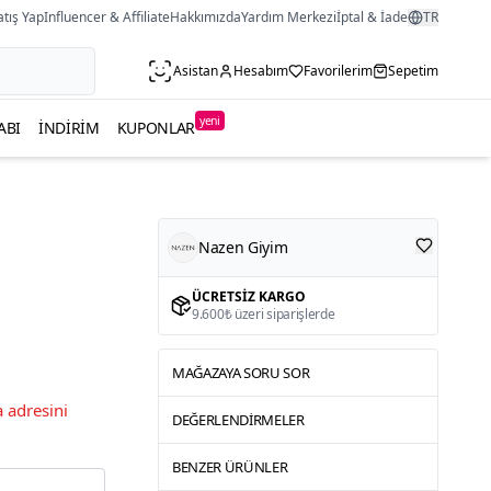
atış Yap
Influencer & Affiliate
Hakkımızda
Yardım Merkezi
İptal & İade
TR
Asistan
Hesabım
Favorilerim
Sepetim
yeni
ABI
İNDIRIM
KUPONLAR
Nazen Giyim
ÜCRETSIZ KARGO
9.600₺ üzeri siparişlerde
MAĞAZAYA SORU SOR
 adresini
DEĞERLENDIRMELER
BENZER ÜRÜNLER