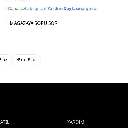
»
Daha fazla bilgi için
Yardım Sayfasına
göz at
MAĞAZAYA SORU SOR
Bluz
Ekru Bluz
ATIL
YARDIM