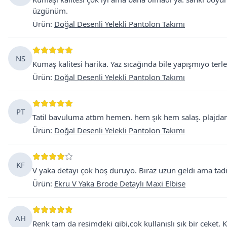
üzgünüm.
Ürün
:
Doğal Desenli Yelekli Pantolon Takımı
NS
Kumaş kalitesi harika. Yaz sıcağında bile yapışmıyo ter
Ürün
:
Doğal Desenli Yelekli Pantolon Takımı
PT
Tatil bavuluma attım hemen. hem şık hem salaş. plajda
Ürün
:
Doğal Desenli Yelekli Pantolon Takımı
KF
V yaka detayı çok hoş duruyo. Biraz uzun geldi ama tadil
Ürün
:
Ekru V Yaka Brode Detaylı Maxi Elbise
AH
Renk tam da resimdeki gibi,çok kullanışlı şık bir ceket. K