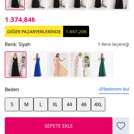
1.374,84₺
DİĞER PAZARYERLERİNDE
1.447,20₺
Renk
:
Siyah
5 Renk Seçeneği
Beden
Bedenimi Bul
S
M
L
XL
44
46
4XL
SEPETE EKLE