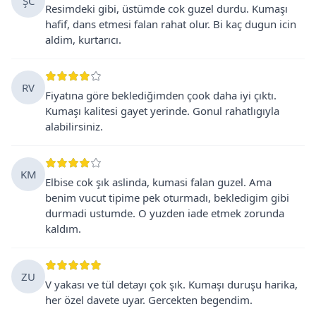
ŞC
Resimdeki gibi, üstümde cok guzel durdu. Kumaşı
hafif, dans etmesi falan rahat olur. Bi kaç dugun icin
aldim, kurtarıcı.
RV
Fiyatına göre beklediğimden çook daha iyi çıktı.
Kumaşı kalitesi gayet yerinde. Gonul rahatlıgıyla
alabilirsiniz.
KM
Elbise cok şık aslinda, kumasi falan guzel. Ama
benim vucut tipime pek oturmadı, bekledigim gibi
durmadi ustumde. O yuzden iade etmek zorunda
kaldım.
ZU
V yakası ve tül detayı çok şık. Kumaşı duruşu harika,
her özel davete uyar. Gercekten begendim.