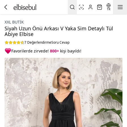
TR
XXL BUTİK
Siyah Uzun Önü Arkası V Yaka Sim Detaylı Tül
Abiye Elbise
7 Değerlendirme
Soru Cevap
Favorilerde zirvede!
800+
kişi bayıldı!