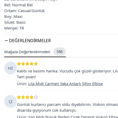
Bel: Normal Bel
Ortam: Casual/Günlük
Boy: Maxi
Siluet: Basic
Menşei: TR
DEĞERLENDIRMELER
Mağaza Değerlendirmeleri
566
HZ
Kalıbı ve kesimi harika. Vücudu çok güzel gösteriyor. Li
Tam puan!
Ürün
:
Lila Midi Carmen Yaka Astarlı Şifon Elbise
Çİ
Günlük kurtarıcı parcam oldu diyebilirim. Viskon olmas
disarida giyiyorum cok kullanışlı.
Ürün
:
Sarı Midi Büyük Beden Çiçek Desenli Viskon Elbis