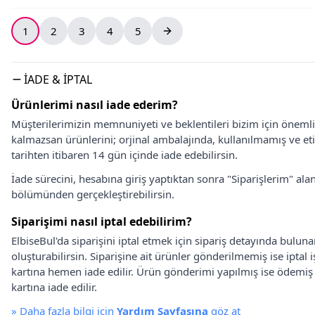
1
2
3
4
5
İADE & İPTAL
Ürünlerimi nasıl iade ederim?
Müşterilerimizin memnuniyeti ve beklentileri bizim için önem
kalmazsan ürünlerini; orjinal ambalajında, kullanılmamış ve eti
tarihten itibaren 14 gün içinde iade edebilirsin.
İade sürecini, hesabına giriş yaptıktan sonra "Siparişlerim" alan
bölümünden gerçekleştirebilirsin.
Siparişimi nasıl iptal edebilirim?
ElbiseBul'da siparişini iptal etmek için sipariş detayında bulun
oluşturabilirsin. Siparişine ait ürünler gönderilmemiş ise iptal
kartına hemen iade edilir. Ürün gönderimi yapılmış ise ödemi
kartına iade edilir.
»
Daha fazla bilgi için
Yardım Sayfasına
göz at