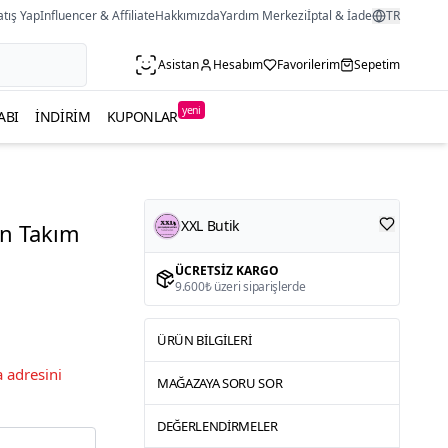
atış Yap
Influencer & Affiliate
Hakkımızda
Yardım Merkezi
İptal & İade
TR
Asistan
Hesabım
Favorilerim
Sepetim
yeni
ABI
İNDIRIM
KUPONLAR
XXL Butik
an Takım
ÜCRETSIZ KARGO
9.600₺ üzeri siparişlerde
ÜRÜN BILGILERI
 adresini
MAĞAZAYA SORU SOR
DEĞERLENDIRMELER