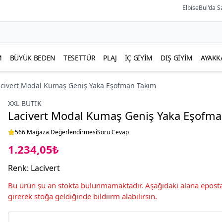
ElbiseBul'da S
M
BÜYÜK BEDEN
TESETTÜR
PLAJ
İÇ GIYIM
DIŞ GIYIM
AYAKK
acivert Modal Kumaş Geniş Yaka Eşofman Takım
XXL BUTİK
Lacivert Modal Kumaş Geniş Yaka Eşofm
566 Mağaza Değerlendirmesi
Soru Cevap
1.234,05₺
Renk
:
Lacivert
Bu ürün şu an stokta bulunmamaktadır. Aşağıdaki alana eposta
girerek stoğa geldiğinde bildiirm alabilirsin.