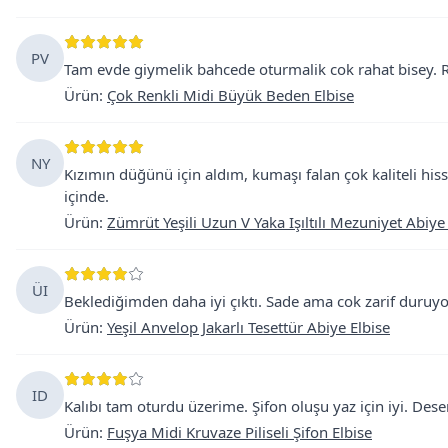
PV
Tam evde giymelik bahcede oturmalik cok rahat bisey. Re
Ürün
:
Çok Renkli Midi Büyük Beden Elbise
NY
Kızımın düğünü için aldım, kumaşı falan çok kaliteli hisse
içinde.
Ürün
:
Zümrüt Yeşili Uzun V Yaka Işıltılı Mezuniyet Abiye
ÜI
Beklediğimden daha iyi çıktı. Sade ama cok zarif duruyor
Ürün
:
Yeşil Anvelop Jakarlı Tesettür Abiye Elbise
ID
Kalıbı tam oturdu üzerime. Şifon oluşu yaz için iyi. Dese
Ürün
:
Fuşya Midi Kruvaze Piliseli Şifon Elbise