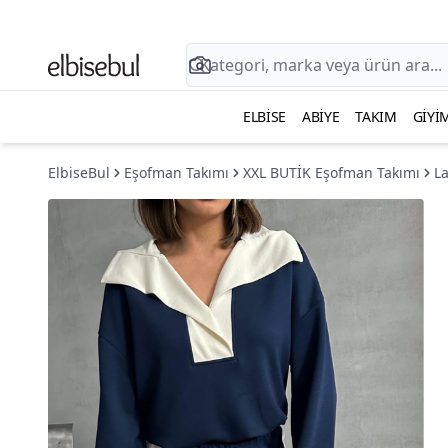
ELBISE
ABIYE
TAKIM
GIYI
ElbiseBul
Eşofman Takımı
XXL BUTİK Eşofman Takımı
L