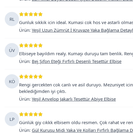
RL
Gunluk sıkkik icin ideal. Kumasi cok hos ve astarli olma
Ürün
:
Yeşil Uzun Zümrüt İ Kruvaze Yaka Bağlama Detaylı 
ÜV
Elbiseye bayıldım realy. Kumaşı duruşu tam benlik. Rengi
Ürün
:
Bej Şifon Eteği Fırfırlı Desenli Tesettür Elbise
KÖ
Rengi gercekten cok canlı ve asil duruyo. Mezuniyet icin
beklediğimden iyi çıktı.
Ürün
:
Yeşil Anvelop Jakarlı Tesettür Abiye Elbise
LP
Günlük giy cıkkk elbisem oldu resmen. Çok rahat ve ren
Ürün
:
Gül Kurusu Midi Yaka Ve Kolları Fırfırlı Bağlama D