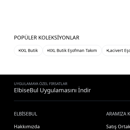
POPÜLER KOLEKSIYONLAR
XXL Butik
XXL Butik Eşofman Takım
Lacivert E
UYGULAMAYA ÖZEL FIRSATLAR
ElbiseBul Uygulamasını İndir
ELBISEBUL
ARAMIZA K
Hakkımızda
Satış Ortak