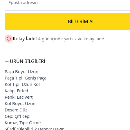
BILDIRIM AL
Kolay İade
14 gün içinde şartsız ve kolay iade.
ÜRÜN BILGILERI
Paça Boyu: Uzun
Paça Tipi: Geniş Paça
Kol Tipi: Uzun Kol
Kalıp: Fitted
Renk: Lacivert
Kol Boyu: Uzun
Desen: Düz
Cep: Çift cepli
Kumaş Tipi: Örme
Sürdürülebilirlik Detayı: Hayır