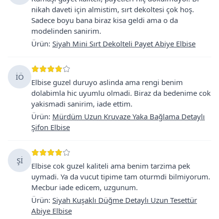
nikah daveti için almistim, sırt dekoltesi çok hoş.
Sadece boyu bana biraz kisa geldi ama o da
modelinden sanirim.
Ürün
:
Siyah Mini Sırt Dekolteli Payet Abiye Elbise
İÖ
Elbise guzel duruyo aslinda ama rengi benim
dolabimla hic uyumlu olmadi. Biraz da bedenime cok
yakismadi sanirim, iade ettim.
Ürün
:
Mürdüm Uzun Kruvaze Yaka Bağlama Detaylı
Şifon Elbise
Şİ
Elbise cok guzel kaliteli ama benim tarzima pek
uymadi. Ya da vucut tipime tam oturmdi bilmiyorum.
Mecbur iade edicem, uzgunum.
Ürün
:
Siyah Kuşaklı Düğme Detaylı Uzun Tesettür
Abiye Elbise