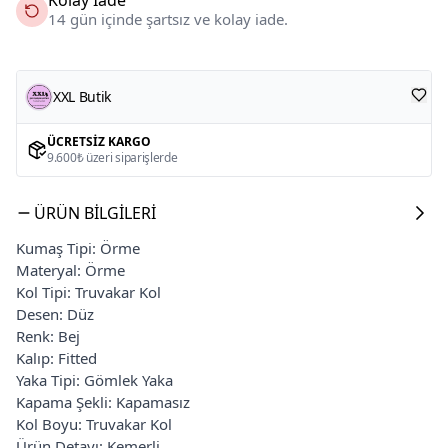
14 gün içinde şartsız ve kolay iade.
XXL Butik
ÜCRETSIZ KARGO
9.600₺ üzeri siparişlerde
ÜRÜN BILGILERI
Kumaş Tipi: Örme
Materyal: Örme
Kol Tipi: Truvakar Kol
Desen: Düz
Renk: Bej
Kalıp: Fitted
Yaka Tipi: Gömlek Yaka
Kapama Şekli: Kapamasız
Kol Boyu: Truvakar Kol
Ürün Detayı: Kemerli