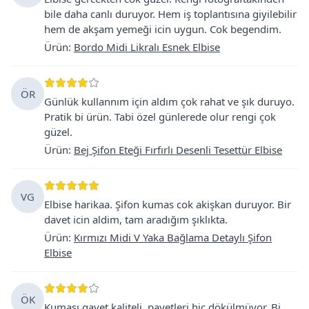
bile daha canlı duruyor. Hem iş toplantısına giyilebilir
hem de akşam yemeği icin uygun. Cok begendim.
Ürün
:
Bordo Midi Likralı Esnek Elbise
ÖR
Günlük kullannım için aldım çok rahat ve şık duruyo.
Pratik bi ürün. Tabi özel günlerede olur rengi çok
güzel.
Ürün
:
Bej Şifon Eteği Fırfırlı Desenli Tesettür Elbise
VG
Elbise harikaa. Şifon kumas cok akişkan duruyor. Bir
davet icin aldim, tam aradığım şıklıkta.
Ürün
:
Kırmızı Midi V Yaka Bağlama Detaylı Şifon
Elbise
ÖK
Kumaşı gayet kaliteli, payetleri hiç dökülmüyor. Bi