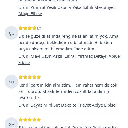
Ürün
:
Zümrüt Yeşili Uzun V Yaka Işıltılı Mezuniyet
Abiye Elbise
ÇC
Elbise güzeldi aslinda rengine falan lafım yok. Ama
bende duruşu beklediğim gibi olmadı. Bi beden
buyuk alsam mi bilemedim. İade ettim.
Ürün
:
Mavi Uzun Askılı Likralı Yırtmaç Detaylı Abiye
Elbise
SH
Kendi partim icin almistim. Hem rahat hem de cok
zarif durdu. Misafirlerimden cok iltifat aldim :)
tesekkurler.
Ürün
:
Beyaz Mini Sırt Dekolteli Payet Abiye Elbise
GA
Elbise gercekten cok guzel. Rengi fotoğraftakinden