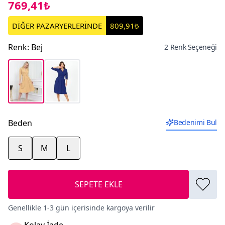
769,41₺
DİĞER PAZARYERLERİNDE
809,91₺
Renk
:
Bej
2 Renk Seçeneği
Beden
Bedenimi Bul
S
M
L
SEPETE EKLE
Genellikle 1-3 gün içerisinde kargoya verilir
Kolay İade