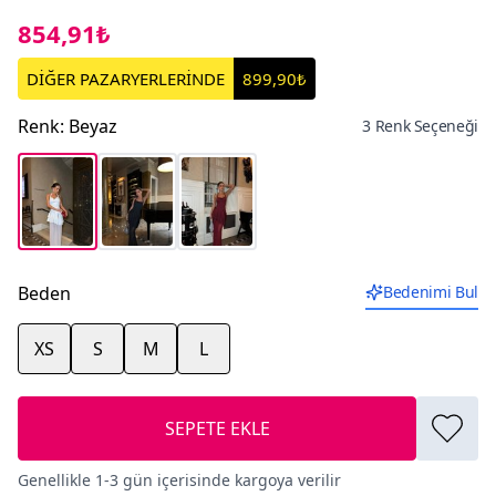
854,91₺
DİĞER PAZARYERLERİNDE
899,90₺
Renk
:
Beyaz
3 Renk Seçeneği
Beden
Bedenimi Bul
XS
S
M
L
SEPETE EKLE
Genellikle 1-3 gün içerisinde kargoya verilir