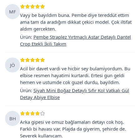
MF
Vayy be bayıldım buna. Pembe diye tereddüt ettim
ama tam da aradığım dikkat çekici model. Çok iltifat
aldım gercekten.
Ürün
:
Pembe Straplez Yırtmaçlı Astar Detaylı Dantel
Crop Etekli İkili Takım
JÖ
Acil bir davet vardi ve hicbir sey bulamiyordum. Bu
elbise resmen hayatimi kurtardi. Ertesi gun geldi
hemen ve ustumde cok guzel durdu, bayildim.
Ürün
:
Siyah Mini Boğaz Detaylı Sıfır Kol Vatkalı Gül
Detay Abiye Elbise
BH
Arka gipesi ve omuz bağlamaları detayı cok hoş.
Farklı bi havası var. Plajda da giyerim, şehirde de.
Severek kullanıcam.