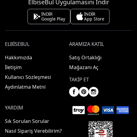
ElbiseBul Uygulamasını İndir
İNDİR
İNDİR
Google Play
App Store
ELBISEBUL
ARAMIZA KATIL
Hakkımızda
Satış Ortaklığı
İletişim
Mağazanı Aç
Kullanıcı Sözleşmesi
TAKIP ET
Aydınlatma Metni
YARDIM
Sık Sorulan Sorular
Nasıl Sipariş Verebilirim?