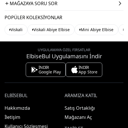
MAĞAZAYA SORU SOR
POPÜLER KOLEKSIYONLAR
Viskali
Viskali Abiye Elbise
Mini Abiye Elbise
Pa
UYGULAMAYA ÖZEL FIRSATLAR
ElbiseBul Uygulamasını İndir
İNDİR
İNDİR
Google Play
App Store
ELBISEBUL
ARAMIZA KATIL
Hakkımızda
Satış Ortaklığı
İletişim
Mağazanı Aç
Kullanıcı Sözleşmesi