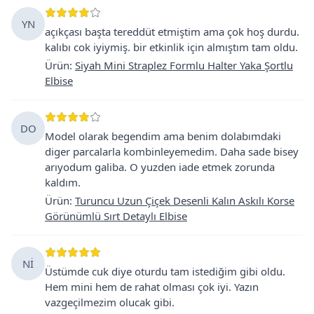
YN
açıkçası başta tereddüt etmiştim ama çok hoş durdu.
kalıbı cok iyiymiş. bir etkinlik için almıştım tam oldu.
Ürün
:
Siyah Mini Straplez Formlu Halter Yaka Şortlu
Elbise
DO
Model olarak begendim ama benim dolabımdaki
diger parcalarla kombinleyemedim. Daha sade bisey
arıyodum galiba. O yuzden iade etmek zorunda
kaldım.
Ürün
:
Turuncu Uzun Çiçek Desenli Kalın Askılı Korse
Görünümlü Sırt Detaylı Elbise
Nİ
Üstümde cuk diye oturdu tam istediğim gibi oldu.
Hem mini hem de rahat olması çok iyi. Yazın
vazgeçilmezim olucak gibi.