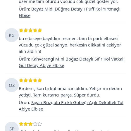
uzerime tam oturdu vucudu cok guzel gosteriyor.
Ürün
:
Beyaz Midi Düğme Detaylı Puff Kol Yırtmaçlı
Elbise
KG
bu elbiseye bayıldım resmen. tam bi parti elbisesi.
vücudu çok güzel sarıyo. herkesin dikkatini cekiyor.
alın aldırın!
Ürün
:
Kahverengi Mini Boğaz Detaylı Sıfır Kol Vatkalı
Gül Detay Abiye Elbise
ÖZ
Birden çıkan bi kutlama icin aldim. Yetişir mi dedim
yetişti. Tam kurtarıcı parça. Süper durdu.
Ürün
:
Siyah Büzgülü Etekli Göbeği Açık Dekolteli Tül
Abiye Elbise
SP