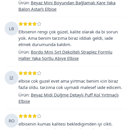
Ürün
:
Beyaz Mini Boyundan Bağlamalı Kare Yaka
Balon Astarlı Elbise
LB
Elbisenin rengi çok güzel, kalite olarak da bi sorun
yok. Ama benim tarzıma biraz iddialı geldi, iade
etmek durumunda kaldım.
Ürün
:
Bordo Mini Sırt Dekolteli Straplez Formlu
Halter Yaka Şortlu Abiye Elbise
İZ
elbise cok guzel evet ama yirtmac benim icin biraz
fazla oldu. tarzima cok uymadi malesef iade edicem.
Ürün
:
Beyaz Midi Düğme Detaylı Puff Kol Yırtmaçlı
Elbise
RO
elbisenin kumas kalitesi bekledigimden iyi cikti.