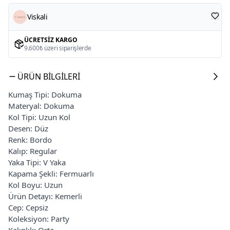
Viskali
ÜCRETSIZ KARGO
9.600₺ üzeri siparişlerde
ÜRÜN BILGILERI
Kumaş Tipi: Dokuma
Materyal: Dokuma
Kol Tipi: Uzun Kol
Desen: Düz
Renk: Bordo
Kalıp: Regular
Yaka Tipi: V Yaka
Kapama Şekli: Fermuarlı
Kol Boyu: Uzun
Ürün Detayı: Kemerli
Cep: Cepsiz
Koleksiyon: Party
Kalınlık: Orta