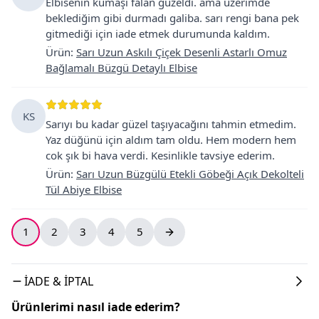
Elbisenin kumaşı falan güzeldi. ama üzerimde
beklediğim gibi durmadı galiba. sarı rengi bana pek
gitmediği için iade etmek durumunda kaldım.
Ürün
:
Sarı Uzun Askılı Çiçek Desenli Astarlı Omuz
Bağlamalı Büzgü Detaylı Elbise
KS
Sarıyı bu kadar güzel taşıyacağını tahmin etmedim.
Yaz düğünü için aldım tam oldu. Hem modern hem
cok şık bi hava verdi. Kesinlikle tavsiye ederim.
Ürün
:
Sarı Uzun Büzgülü Etekli Göbeği Açık Dekolteli
Tül Abiye Elbise
1
2
3
4
5
İADE & İPTAL
Ürünlerimi nasıl iade ederim?