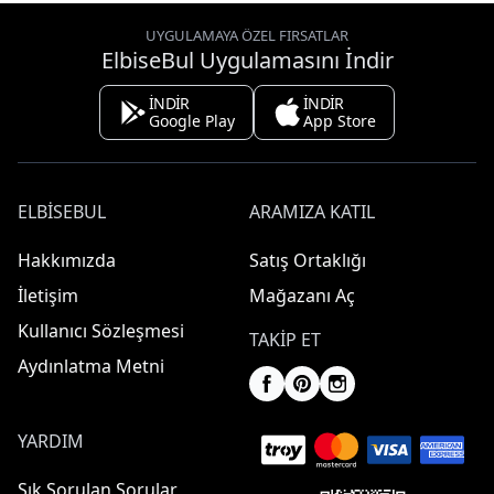
UYGULAMAYA ÖZEL FIRSATLAR
ElbiseBul Uygulamasını İndir
İNDİR
İNDİR
Google Play
App Store
ELBISEBUL
ARAMIZA KATIL
Hakkımızda
Satış Ortaklığı
İletişim
Mağazanı Aç
Kullanıcı Sözleşmesi
TAKIP ET
Aydınlatma Metni
YARDIM
Sık Sorulan Sorular