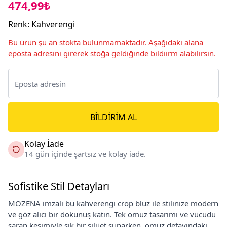
474,99₺
Renk
:
Kahverengi
Bu ürün şu an stokta bulunmamaktadır. Aşağıdaki alana
eposta adresini girerek stoğa geldiğinde bildiirm alabilirsin.
BILDIRIM AL
Kolay İade
14 gün içinde şartsız ve kolay iade.
Sofistike Stil Detayları
MOZENA imzalı bu kahverengi crop bluz ile stilinize modern
ve göz alıcı bir dokunuş katın. Tek omuz tasarımı ve vücudu
saran kesimiyle şık bir silüet sunarken, omuz detayındaki