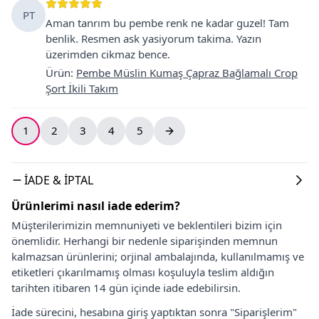
PT
Aman tanrım bu pembe renk ne kadar guzel! Tam
benlik. Resmen ask yasiyorum takima. Yazın
üzerimden cikmaz bence.
Ürün
:
Pembe Müslin Kumaş Çapraz Bağlamalı Crop
Şort İkili Takım
1
2
3
4
5
İADE & İPTAL
Ürünlerimi nasıl iade ederim?
Müşterilerimizin memnuniyeti ve beklentileri bizim için
önemlidir. Herhangi bir nedenle siparişinden memnun
kalmazsan ürünlerini; orjinal ambalajında, kullanılmamış ve
etiketleri çıkarılmamış olması koşuluyla teslim aldığın
tarihten itibaren 14 gün içinde iade edebilirsin.
İade sürecini, hesabına giriş yaptıktan sonra "Siparişlerim"