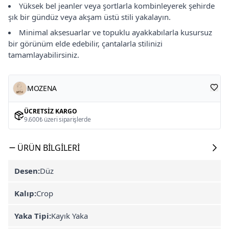
Yüksek bel jeanler veya şortlarla kombinleyerek şehirde
şık bir gündüz veya akşam üstü stili yakalayın.
Minimal aksesuarlar ve topuklu ayakkabılarla kusursuz
bir görünüm elde edebilir, çantalarla stilinizi
tamamlayabilirsiniz.
MOZENA
ÜCRETSIZ KARGO
9.600₺ üzeri siparişlerde
ÜRÜN BILGILERI
Desen:
Düz
Kalıp:
Crop
Yaka Tipi:
Kayık Yaka