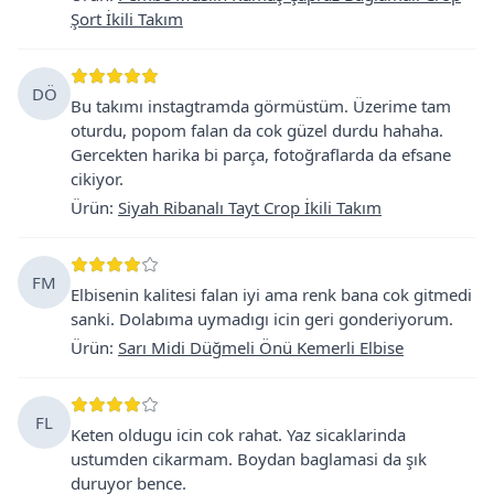
Şort İkili Takım
DÖ
Bu takımı instagtramda görmüstüm. Üzerime tam
oturdu, popom falan da cok güzel durdu hahaha.
Gercekten harika bi parça, fotoğraflarda da efsane
cikiyor.
Ürün
:
Siyah Ribanalı Tayt Crop İkili Takım
FM
Elbisenin kalitesi falan iyi ama renk bana cok gitmedi
sanki. Dolabıma uymadıgı icin geri gonderiyorum.
Ürün
:
Sarı Midi Düğmeli Önü Kemerli Elbise
FL
Keten oldugu icin cok rahat. Yaz sicaklarinda
ustumden cikarmam. Boydan baglamasi da şık
duruyor bence.