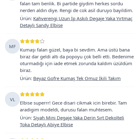
falan tam benlik. Bi partide giydim herkes sordu
nerden aldın diye. Rengi de cok asil duruyo bayildim.
Ürün
:
Kahverengi Uzun İp Askılı Degaje Yaka Yırtmaç
Detaylı Sandy Elbise
MF
Kumaşı falan güzel, baya bi sevdim. Ama üstü bana
biraz dar geldi altı da popoyu çok belli etti. Bedenime
oturmadığı için iade etmek zorunda kaldım üzüldüm
biraz.
Ürün
:
Beyaz Gofre Kumaş Tek Omuz İkili Takım
VL
Elbise superrr! Gece disari cikmak icin birebir. Tam
aradigim modeldi, durusu falan muhtesem.
Ürün
:
Siyah Mini Degaje Yaka Derin Sırt Dekolteli
Toka Detaylı Abiye Elbise