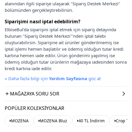
alanından ilgili siparişe ulaşarak "Sipariş Destek Merkezi"
bölümünden gerçekleştirebilirsin.
Siparişimi nasıl iptal edebilirim?
ElbiseBul'da siparişini iptal etmek için sipariş detayında
bulunan "Sipariş Destek Merkezi"'nden iptal talebi
oluşturabilirsin. Siparişine ait ürünler gönderilmemiş ise
iptal işlemi hemen başlatılır ve ödemiş olduğun tutar kredi
kartına hemen iade edilir. Ürün gönderimi yapılmış ise
ödemiş olduğun tutar ürünlerin mağazaya iadesinden sonra
kredi kartına iade edilir.
»
Daha fazla bilgi için
Yardım Sayfasına
göz at
MAĞAZAYA SORU SOR
POPÜLER KOLEKSIYONLAR
MOZENA
MOZENA Bluz
40 TL İndirim
Crop To