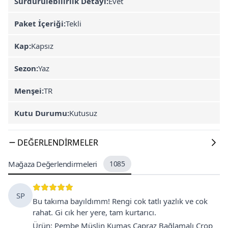
Sürdürülebilirlik Detayı:
Evet
Paket İçeriği:
Tekli
Kap:
Kapsız
Sezon:
Yaz
Menşei:
TR
Kutu Durumu:
Kutusuz
DEĞERLENDIRMELER
Mağaza Değerlendirmeleri
1085
SP
Bu takıma bayıldımm! Rengi cok tatlı yazlık ve cok
rahat. Gi cık her yere, tam kurtarıcı.
Ürün
:
Pembe Müslin Kumaş Çapraz Bağlamalı Crop