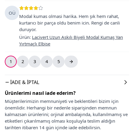
OÜ
Modal kumas olmasi harika. Hem şık hem rahat,
kurtarıcı bir parça oldu benim icin. Rengi de canli
duruyor.
Ürün
:
Lacivert Uzun Askılı Biyeli Modal Kumaş Yan
Yırtmaçlı Elbise
1
2
3
4
5
İADE & İPTAL
Ürünlerimi nasıl iade ederim?
Müşterilerimizin memnuniyeti ve beklentileri bizim için
önemlidir. Herhangi bir nedenle siparişinden memnun
kalmazsan ürünlerini; orjinal ambalajında, kullanılmamış ve
etiketleri çıkarılmamış olması koşuluyla teslim aldığın
tarihten itibaren 14 gün içinde iade edebilirsin.