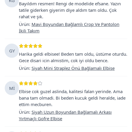
KG
Bayıldım resmen! Rengi de modelide efsane. Yazın
tatile giderken giyerim diye aldım tam oldu. Çok
rahat ve şık.
Ürün
:
Mavi Boyundan Bağlamlı Crop Ve Pantolon
İkili Takım
GY
Harika geldi elbisee! Beden tam oldu, üstüme oturdu.
Gece disari icin almistim, cok iyi oldu bence.
Ürün
:
Siyah Mini Straplez Önü Bağlamalı Elbise
Mİ
Elbise cok guzel aslinda, kalitesi falan yerinde. Ama
bana tam olmadi. Bi beden kucuk geldi heralde, iade
ettim mecburen.
Ürün
:
Siyah Uzun Boyundan Bağlamalı Arkası
Yırtmaçlı Gofre Elbise