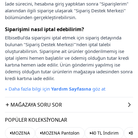
İade sürecini, hesabına giriş yaptıktan sonra "Siparişlerim"
alanından ilgili siparişe ulaşarak "Sipariş Destek Merkezi"
bölümünden gerçekleştirebilirsin.
Siparişimi nasıl iptal edebilirim?
ElbiseBul'da siparişini iptal etmek için sipariş detayında
bulunan "Sipariş Destek Merkezi"'nden iptal talebi
oluşturabilirsin. Siparişine ait ürünler gönderilmemiş ise
iptal işlemi hemen başlatılır ve ödemiş olduğun tutar kredi
kartına hemen iade edilir. Ürün gönderimi yapılmış ise
ödemiş olduğun tutar ürünlerin mağazaya iadesinden sonra
kredi kartına iade edilir.
»
Daha fazla bilgi için
Yardım Sayfasına
göz at
MAĞAZAYA SORU SOR
POPÜLER KOLEKSIYONLAR
MOZENA
MOZENA Pantolon
40 TL İndirim
Bah