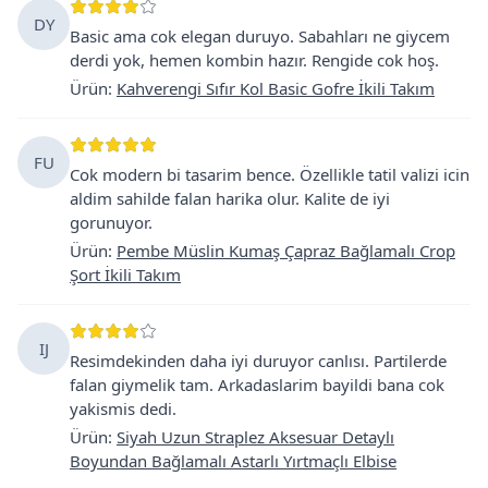
DY
Basic ama cok elegan duruyo. Sabahları ne giycem
derdi yok, hemen kombin hazır. Rengide cok hoş.
Ürün
:
Kahverengi Sıfır Kol Basic Gofre İkili Takım
FU
Cok modern bi tasarim bence. Özellikle tatil valizi icin
aldim sahilde falan harika olur. Kalite de iyi
gorunuyor.
Ürün
:
Pembe Müslin Kumaş Çapraz Bağlamalı Crop
Şort İkili Takım
IJ
Resimdekinden daha iyi duruyor canlısı. Partilerde
falan giymelik tam. Arkadaslarim bayildi bana cok
yakismis dedi.
Ürün
:
Siyah Uzun Straplez Aksesuar Detaylı
Boyundan Bağlamalı Astarlı Yırtmaçlı Elbise