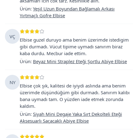
aksamlari icin cok tarz. Kesinlikle alin.
Ürün
:
Yeşil Uzun Boyundan Bağlamalı Arkası
Yırtmaçlı Gofre Elbise
VÇ
Elbise guzel duruyo ama benim üzerimde istedigim
gibi durmadı. Vücut tipime uymadı sanırım biraz
kaba durdu. Mecbur iade ettim.
Ürün
:
Beyaz Mini Straplez Eteği Şortlu Abiye Elbise
NY
Elbise çok şık, kalitesi de iyiydi aslında ama benim
üzerimde düşündüğüm gibi durmadı. Sanırım kalıbı
bana uymadı tam. O yüzden iade etmek zorunda
kaldım.
Ürün
:
Siyah Mini Degaje Yaka Sırt Dekolteli Eteği
Aksesuarlı Saçacaklı Abiye Elbise