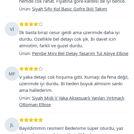
hemde cok rahat. Fiyatina göre kalitesi de iyi bence.
Ürün
:
Siyah Sıfır Kol Basic Gofre İkili Takım
Vİ
İlk basta biraz cesur geldi ama uzerimde daha iyi
durdu. Ozellikle bel detayı cok şik. Bi davet icin
almistim, farkli ve guzel durdu.
Ürün
:
Pembe Mini Bel Detay Tasarım Tül Abiye Elbise
MF
V yaka detayi cok hoşuma gitti. Kumaşı da fena değil,
üzerimde iyi durdu. Bi beden buyuk almisim sanki
ama hallederim.
Ürün
:
Siyah Midi V Yaka Aksesuarlı Yanları Yırtmaçlı
Ottoman Elbise
JL
Bayildimmm resmen! Bedenime süper oturdu, yaz