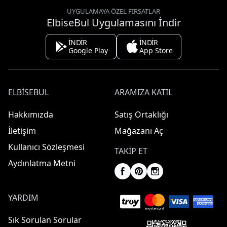
UYGULAMAYA ÖZEL FIRSATLAR
ElbiseBul Uygulamasını İndir
İNDİR
İNDİR
Google Play
App Store
ELBISEBUL
ARAMIZA KATIL
Hakkımızda
Satış Ortaklığı
İletişim
Mağazanı Aç
Kullanıcı Sözleşmesi
TAKIP ET
Aydınlatma Metni
YARDIM
Sık Sorulan Sorular