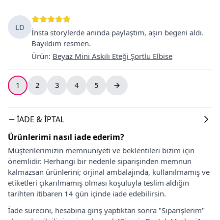
LD
İnsta storylerde anında paylaştım, aşırı begeni aldı.
Bayıldım resmen.
Ürün
:
Beyaz Mini Askılı Eteği Şortlu Elbise
1
2
3
4
5
İADE & İPTAL
Ürünlerimi nasıl iade ederim?
Müşterilerimizin memnuniyeti ve beklentileri bizim için
önemlidir. Herhangi bir nedenle siparişinden memnun
kalmazsan ürünlerini; orjinal ambalajında, kullanılmamış ve
etiketleri çıkarılmamış olması koşuluyla teslim aldığın
tarihten itibaren 14 gün içinde iade edebilirsin.
İade sürecini, hesabına giriş yaptıktan sonra "Siparişlerim"