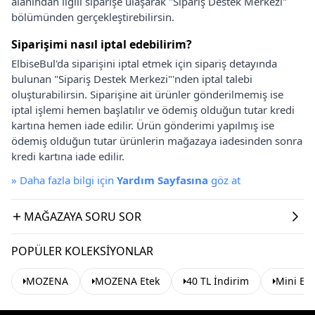
alanından ilgili siparişe ulaşarak "Sipariş Destek Merkezi"
bölümünden gerçekleştirebilirsin.
Siparişimi nasıl iptal edebilirim?
ElbiseBul'da siparişini iptal etmek için sipariş detayında
bulunan "Sipariş Destek Merkezi"'nden iptal talebi
oluşturabilirsin. Siparişine ait ürünler gönderilmemiş ise
iptal işlemi hemen başlatılır ve ödemiş olduğun tutar kredi
kartına hemen iade edilir. Ürün gönderimi yapılmış ise
ödemiş olduğun tutar ürünlerin mağazaya iadesinden sonra
kredi kartına iade edilir.
»
Daha fazla bilgi için
Yardım Sayfasına
göz at
MAĞAZAYA SORU SOR
POPÜLER KOLEKSIYONLAR
MOZENA
MOZENA Etek
40 TL İndirim
Mini Ete