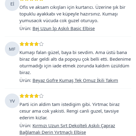
Eİ
Ofis ve aksam cıkışları için kurtarıcı. Üzerine şık bir
topuklu ayakkabı ve küpeyle hazırsınız. Kumaşı
yumusacık vücuda cok guzel oturuyo.
Ürün
:
Bej Uzun İp Askılı Basic Elbise
MF
Kumaşı falan güzel, baya bi sevdim. Ama üstü bana
biraz dar geldi altı da popoyu çok belli etti. Bedenime
oturmadığı için iade etmek zorunda kaldım üzüldüm
biraz.
Ürün
:
Beyaz Gofre Kumaş Tek Omuz İkili Takım
YV
Parti icin aldim tam istedigim gibi. Yirtmac biraz
cesur ama cok yakisti. Rengi canli guzel, tavsiye
ederim kizlar.
Ürün
:
Kırmızı Uzun Sırt Dekolteli Askılı Çapraz
Bağlamalı Derin Yırtmaçlı Elbise