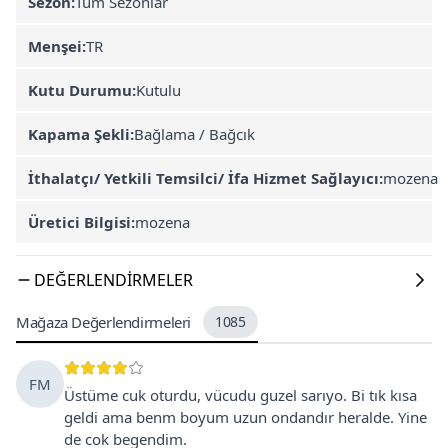
Sezon:
Tüm Sezonlar
Menşei:
TR
Kutu Durumu:
Kutulu
Kapama Şekli:
Bağlama / Bağcık
İthalatçı/ Yetkili Temsilci/ İfa Hizmet Sağlayıcı:
mozena
Üretici Bilgisi:
mozena
DEĞERLENDIRMELER
Mağaza Değerlendirmeleri
1085
FM
Üstüme cuk oturdu, vücudu guzel sarıyo. Bi tık kısa
geldi ama benm boyum uzun ondandır heralde. Yine
de cok begendim.