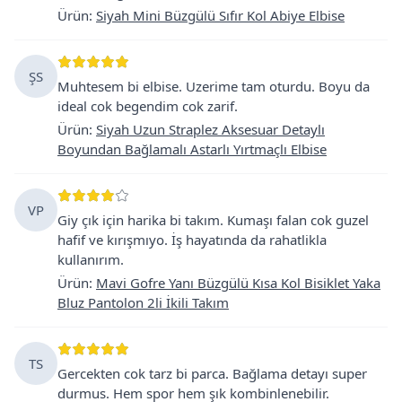
Ürün
:
Siyah Mini Büzgülü Sıfır Kol Abiye Elbise
ŞS
Muhtesem bi elbise. Uzerime tam oturdu. Boyu da
ideal cok begendim cok zarif.
Ürün
:
Siyah Uzun Straplez Aksesuar Detaylı
Boyundan Bağlamalı Astarlı Yırtmaçlı Elbise
VP
Giy çık için harika bi takım. Kumaşı falan cok guzel
hafif ve kırışmıyo. İş hayatında da rahatlikla
kullanırım.
Ürün
:
Mavi Gofre Yanı Büzgülü Kısa Kol Bisiklet Yaka
Bluz Pantolon 2li İkili Takım
TS
Gercekten cok tarz bi parca. Bağlama detayı super
durmus. Hem spor hem şık kombinlenebilir.