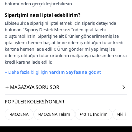
bölümünden gerçekleştirebilirsin.
Siparişimi nasıl iptal edebilirim?
ElbiseBul'da siparişini iptal etmek için sipariş detayında
bulunan "Sipariş Destek Merkezi"'nden iptal talebi
oluşturabilirsin. Siparişine ait ürünler gönderilmemiş ise
iptal işlemi hemen başlatılır ve ödemiş olduğun tutar kredi
kartına hemen iade edilir. Ürün gönderimi yapılmış ise
ödemiş olduğun tutar ürünlerin mağazaya iadesinden sonra
kredi kartına iade edilir.
»
Daha fazla bilgi için
Yardım Sayfasına
göz at
MAĞAZAYA SORU SOR
POPÜLER KOLEKSIYONLAR
MOZENA
MOZENA Takım
40 TL İndirim
İkili T