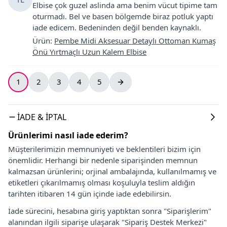
Elbise çok guzel aslinda ama benim vücut tipime tam
oturmadı. Bel ve basen bölgemde biraz potluk yaptı
iade edicem. Bedeninden değil benden kaynaklı.
Ürün
:
Pembe Midi Aksesuar Detaylı Ottoman Kumaş
Önü Yırtmaçlı Uzun Kalem Elbise
1
2
3
4
5
İADE & İPTAL
Ürünlerimi nasıl iade ederim?
Müşterilerimizin memnuniyeti ve beklentileri bizim için
önemlidir. Herhangi bir nedenle siparişinden memnun
kalmazsan ürünlerini; orjinal ambalajında, kullanılmamış ve
etiketleri çıkarılmamış olması koşuluyla teslim aldığın
tarihten itibaren 14 gün içinde iade edebilirsin.
İade sürecini, hesabına giriş yaptıktan sonra "Siparişlerim"
alanından ilgili siparişe ulaşarak "Sipariş Destek Merkezi"