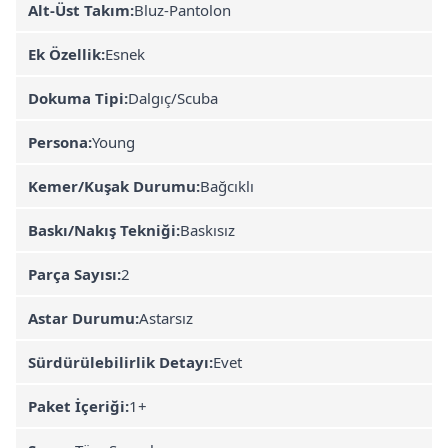
Alt-Üst Takım:
Bluz-Pantolon
Ek Özellik:
Esnek
Dokuma Tipi:
Dalgıç/Scuba
Persona:
Young
Kemer/Kuşak Durumu:
Bağcıklı
Baskı/Nakış Tekniği:
Baskısız
Parça Sayısı:
2
Astar Durumu:
Astarsız
Sürdürülebilirlik Detayı:
Evet
Paket İçeriği:
1+