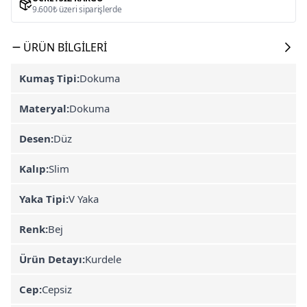
9.600₺ üzeri siparişlerde
ÜRÜN BILGILERI
Kumaş Tipi:
Dokuma
Materyal:
Dokuma
Desen:
Düz
Kalıp:
Slim
Yaka Tipi:
V Yaka
Renk:
Bej
Ürün Detayı:
Kurdele
Cep:
Cepsiz