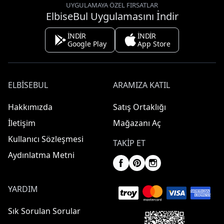
UYGULAMAYA ÖZEL FIRSATLAR
ElbiseBul Uygulamasını İndir
İNDİR
İNDİR
Google Play
App Store
ELBISEBUL
ARAMIZA KATIL
Hakkımızda
Satış Ortaklığı
İletişim
Mağazanı Aç
Kullanıcı Sözleşmesi
TAKIP ET
Aydınlatma Metni
YARDIM
Sık Sorulan Sorular