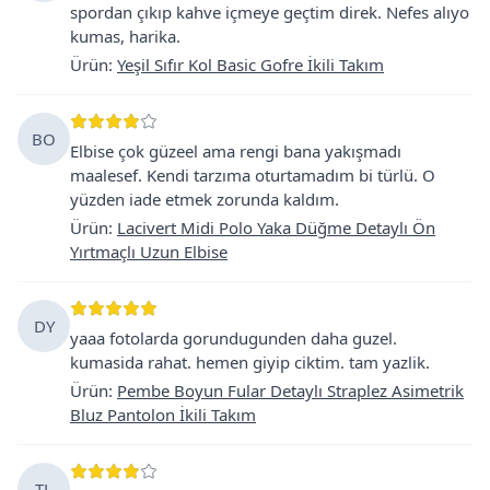
spordan çıkıp kahve içmeye geçtim direk. Nefes alıyo
kumas, harika.
Ürün
:
Yeşil Sıfır Kol Basic Gofre İkili Takım
BO
Elbise çok güzeel ama rengi bana yakışmadı
maalesef. Kendi tarzıma oturtamadım bi türlü. O
yüzden iade etmek zorunda kaldım.
Ürün
:
Lacivert Midi Polo Yaka Düğme Detaylı Ön
Yırtmaçlı Uzun Elbise
DY
yaaa fotolarda gorundugunden daha guzel.
kumasida rahat. hemen giyip ciktim. tam yazlik.
Ürün
:
Pembe Boyun Fular Detaylı Straplez Asimetrik
Bluz Pantolon İkili Takım
TL