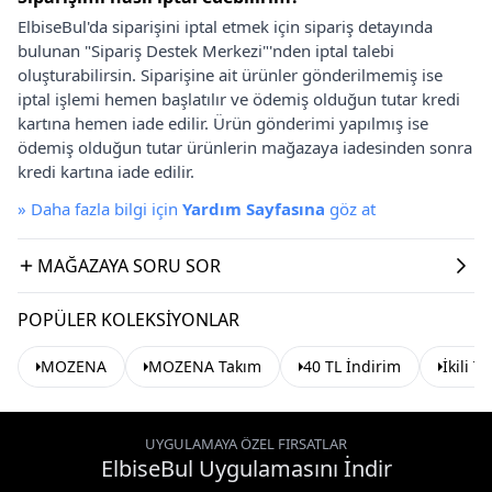
ElbiseBul'da siparişini iptal etmek için sipariş detayında
bulunan "Sipariş Destek Merkezi"'nden iptal talebi
oluşturabilirsin. Siparişine ait ürünler gönderilmemiş ise
iptal işlemi hemen başlatılır ve ödemiş olduğun tutar kredi
kartına hemen iade edilir. Ürün gönderimi yapılmış ise
ödemiş olduğun tutar ürünlerin mağazaya iadesinden sonra
kredi kartına iade edilir.
»
Daha fazla bilgi için
Yardım Sayfasına
göz at
MAĞAZAYA SORU SOR
POPÜLER KOLEKSIYONLAR
MOZENA
MOZENA Takım
40 TL İndirim
İkili T
UYGULAMAYA ÖZEL FIRSATLAR
ElbiseBul Uygulamasını İndir