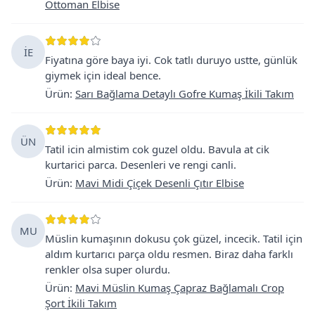
Ottoman Elbise
İE
Fiyatına göre baya iyi. Cok tatlı duruyo ustte, günlük
giymek için ideal bence.
Ürün
:
Sarı Bağlama Detaylı Gofre Kumaş İkili Takım
ÜN
Tatil icin almistim cok guzel oldu. Bavula at cik
kurtarici parca. Desenleri ve rengi canli.
Ürün
:
Mavi Midi Çiçek Desenli Çıtır Elbise
MU
Müslin kumaşının dokusu çok güzel, incecik. Tatil için
aldım kurtarıcı parça oldu resmen. Biraz daha farklı
renkler olsa super olurdu.
Ürün
:
Mavi Müslin Kumaş Çapraz Bağlamalı Crop
Şort İkili Takım