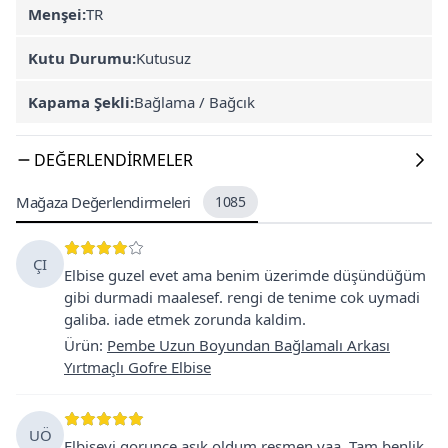
Menşei:
TR
Kutu Durumu:
Kutusuz
Kapama Şekli:
Bağlama / Bağcık
DEĞERLENDIRMELER
Mağaza Değerlendirmeleri
1085
ÇI
Elbise guzel evet ama benim üzerimde düşündüğüm
gibi durmadi maalesef. rengi de tenime cok uymadi
galiba. iade etmek zorunda kaldim.
Ürün
:
Pembe Uzun Boyundan Bağlamalı Arkası
Yırtmaçlı Gofre Elbise
UÖ
Elbiseyi gorunce aşık oldum resmen yaa. Tam benlik,