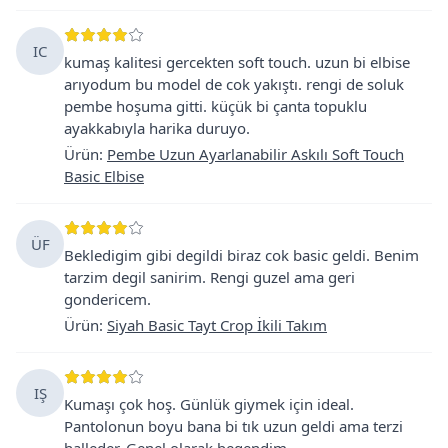
IC
kumaş kalitesi gercekten soft touch. uzun bi elbise
arıyodum bu model de cok yakıştı. rengi de soluk
pembe hoşuma gitti. küçük bi çanta topuklu
ayakkabıyla harika duruyo.
Ürün
:
Pembe Uzun Ayarlanabilir Askılı Soft Touch
Basic Elbise
ÜF
Bekledigim gibi degildi biraz cok basic geldi. Benim
tarzim degil sanirim. Rengi guzel ama geri
gondericem.
Ürün
:
Siyah Basic Tayt Crop İkili Takım
IŞ
Kumaşı çok hoş. Günlük giymek için ideal.
Pantolonun boyu bana bi tık uzun geldi ama terzi
halleder. Genel olarak begendim.