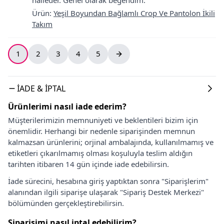
Ürün
:
Yeşil Boyundan Bağlamlı Crop Ve Pantolon İkili
Takım
1
2
3
4
5
İADE & İPTAL
Ürünlerimi nasıl iade ederim?
Müşterilerimizin memnuniyeti ve beklentileri bizim için
önemlidir. Herhangi bir nedenle siparişinden memnun
kalmazsan ürünlerini; orjinal ambalajında, kullanılmamış ve
etiketleri çıkarılmamış olması koşuluyla teslim aldığın
tarihten itibaren 14 gün içinde iade edebilirsin.
İade sürecini, hesabına giriş yaptıktan sonra "Siparişlerim"
alanından ilgili siparişe ulaşarak "Sipariş Destek Merkezi"
bölümünden gerçekleştirebilirsin.
Siparişimi nasıl iptal edebilirim?