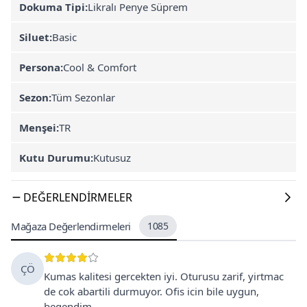
Dokuma Tipi:
Likralı Penye Süprem
Siluet:
Basic
Persona:
Cool & Comfort
Sezon:
Tüm Sezonlar
Menşei:
TR
Kutu Durumu:
Kutusuz
DEĞERLENDIRMELER
Mağaza Değerlendirmeleri
1085
ÇÖ
Kumas kalitesi gercekten iyi. Oturusu zarif, yirtmac
de cok abartili durmuyor. Ofis icin bile uygun,
begendim.