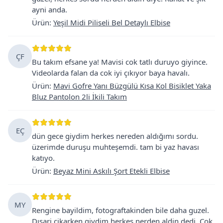
ayni anda.
Ürün
:
Yeşil Midi Piliseli Bel Detaylı Elbise
ÇF
Bu takım efsane ya! Mavisi cok tatlı duruyo giyince.
Videolarda falan da cok iyi çıkıyor baya havalı.
Ürün
:
Mavi Gofre Yanı Büzgülü Kısa Kol Bisiklet Yaka
Bluz Pantolon 2li İkili Takım
EÇ
dün gece giydim herkes nereden aldığımı sordu.
üzerimde duruşu muhteşemdi. tam bi yaz havası
katıyo.
Ürün
:
Beyaz Mini Askılı Şort Etekli Elbise
MY
Rengine bayildim, fotograftakinden bile daha guzel.
Dışari cikarken giydim herkes nerden aldin dedi. Cok