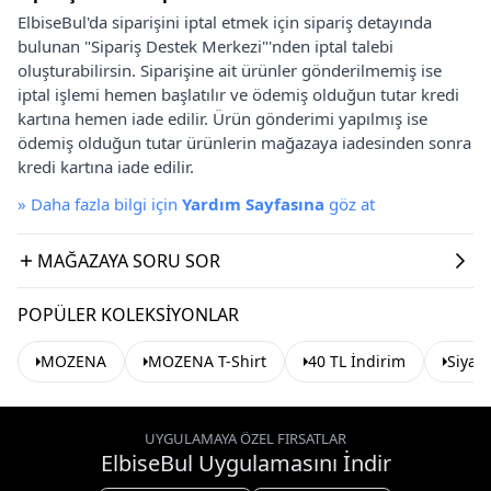
ElbiseBul'da siparişini iptal etmek için sipariş detayında
bulunan "Sipariş Destek Merkezi"'nden iptal talebi
oluşturabilirsin. Siparişine ait ürünler gönderilmemiş ise
iptal işlemi hemen başlatılır ve ödemiş olduğun tutar kredi
kartına hemen iade edilir. Ürün gönderimi yapılmış ise
ödemiş olduğun tutar ürünlerin mağazaya iadesinden sonra
kredi kartına iade edilir.
»
Daha fazla bilgi için
Yardım Sayfasına
göz at
MAĞAZAYA SORU SOR
POPÜLER KOLEKSIYONLAR
MOZENA
MOZENA T-Shirt
40 TL İndirim
Siyah 
UYGULAMAYA ÖZEL FIRSATLAR
ElbiseBul Uygulamasını İndir