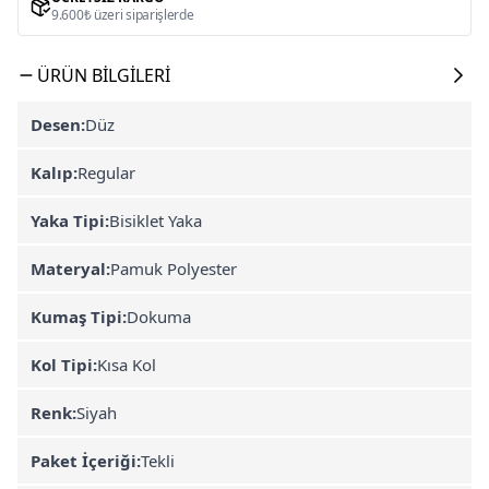
9.600₺ üzeri siparişlerde
ÜRÜN BILGILERI
Desen:
Düz
Kalıp:
Regular
Yaka Tipi:
Bisiklet Yaka
Materyal:
Pamuk Polyester
Kumaş Tipi:
Dokuma
Kol Tipi:
Kısa Kol
Renk:
Siyah
Paket İçeriği:
Tekli