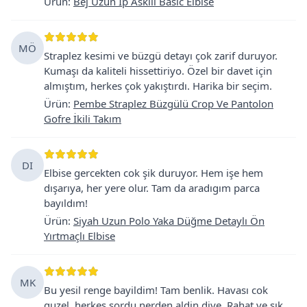
Ürün
:
Bej Uzun İp Askılı Basic Elbise
MÖ
Straplez kesimi ve büzgü detayı çok zarif duruyor.
Kumaşı da kaliteli hissettiriyo. Özel bir davet için
almıştım, herkes çok yakıştırdı. Harika bir seçim.
Ürün
:
Pembe Straplez Büzgülü Crop Ve Pantolon
Gofre İkili Takım
DI
Elbise gercekten cok şik duruyor. Hem işe hem
dışarıya, her yere olur. Tam da aradıgım parca
bayıldım!
Ürün
:
Siyah Uzun Polo Yaka Düğme Detaylı Ön
Yırtmaçlı Elbise
MK
Bu yesil renge bayildim! Tam benlik. Havası cok
guzel, herkes sordu nerden aldin diye. Rahat ve şık