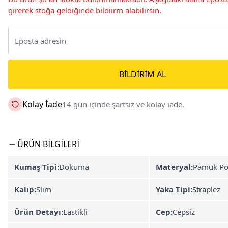
girerek stoğa geldiğinde bildiirm alabilirsin.
BILDIRIM AL
Kolay İade
14 gün içinde şartsız ve kolay iade.
ÜRÜN BILGILERI
Kumaş Tipi:
Dokuma
Materyal:
Pamuk Po
Kalıp:
Slim
Yaka Tipi:
Straplez
Ürün Detayı:
Lastikli
Cep:
Cepsiz