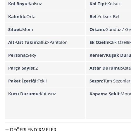
Kol Boyu:
Kolsuz
Kol Tipi:
Kolsuz
Kalınlık:
Orta
Bel:
Yüksek Bel
Siluet:
Mom
Ortam:
Gündüz / Ge
Alt-Üst Takım:
Bluz-Pantolon
Ek Özellik:
Ek Özelli
Persona:
Sexy
Kemer/Kuşak Dur
Parça Sayısı:
2
Astar Durumu:
Asta
Paket İçeriği:
Tekli
Sezon:
Tüm Sezonlar
Kutu Durumu:
Kutusuz
Kapama Şekli:
Mon
DEĞERLENDIRMELER