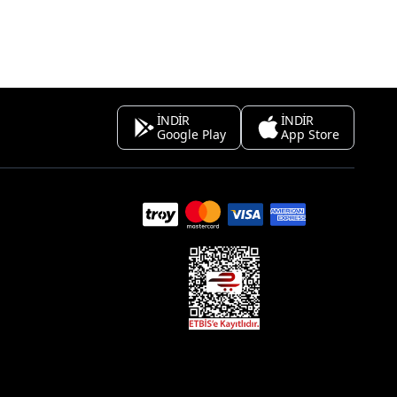
İNDİR
İNDİR
Google Play
App Store