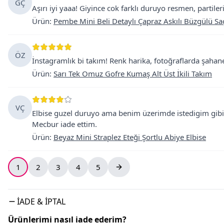
GÇ
Aşırı iyi yaaa! Giyince cok farklı duruyo resmen, partile
Ürün
:
Pembe Mini Beli Detaylı Çapraz Askılı Büzgülü Saç
ÖZ
İnstagramlık bi takım! Renk harika, fotoğraflarda şah
Ürün
:
Sarı Tek Omuz Gofre Kumaş Alt Üst İkili Takım
VÇ
Elbise guzel duruyo ama benim üzerimde istedigim gibi
Mecbur iade ettim.
Ürün
:
Beyaz Mini Straplez Eteği Şortlu Abiye Elbise
1
2
3
4
5
İADE & İPTAL
Ürünlerimi nasıl iade ederim?