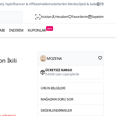
atış Yap
Influencer & Affiliate
Hakkımızda
Yardım Merkezi
İptal & İade
TR
Asistan
Hesabım
Favorilerim
Sepetim
yeni
ABI
İNDIRIM
KUPONLAR
MOZENA
n İkili
ÜCRETSIZ KARGO
9.600₺ üzeri siparişlerde
ÜRÜN BILGILERI
MAĞAZAYA SORU SOR
DEĞERLENDIRMELER
 adresini