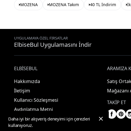
MOZENA
MOZENA Takım
40 TL İndirim
İk
UYGULAMAYA ÖZEL FIRSATLAR
ElbiseBul Uygulamasını İndir
ELBISEBUL
ARAMIZA K
Hakkımızda
Satış Ortak
İletişim
Mağazanı 
Kullanıcı Sözleşmesi
TAKIP ET
Aydınlatma Metni
Daha iyi bir alışveriş deneyimi için çerezleri
kullanıyoruz.