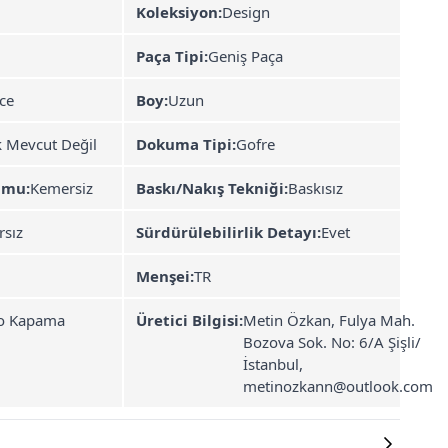
Koleksiyon:
Design
Paça Tipi:
Geniş Paça
ce
Boy:
Uzun
k Mevcut Değil
Dokuma Tipi:
Gofre
umu:
Kemersiz
Baskı/Nakış Tekniği:
Baskısız
rsız
Sürdürülebilirlik Detayı:
Evet
Menşei:
TR
o Kapama
Üretici Bilgisi:
Metin Özkan, Fulya Mah.
Bozova Sok. No: 6/A Şişli/
İstanbul,
metinozkann@outlook.com