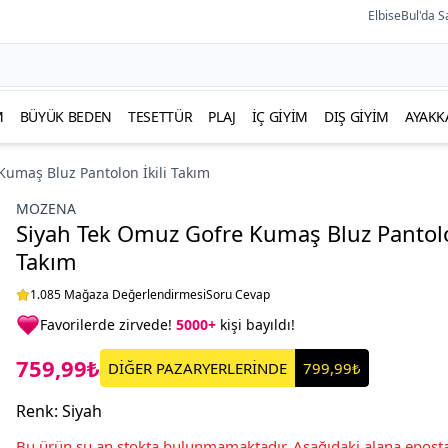
ElbiseBul'da S
M
BÜYÜK BEDEN
TESETTÜR
PLAJ
İÇ GIYIM
DIŞ GIYIM
AYAKK
umaş Bluz Pantolon İkili Takım
MOZENA
Siyah Tek Omuz Gofre Kumaş Bluz Pantolo
Takım
1.085 Mağaza Değerlendirmesi
Soru Cevap
Favorilerde zirvede!
5000+
kişi bayıldı!
759,99₺
DİĞER PAZARYERLERİNDE
799,99₺
Renk
:
Siyah
Bu ürün şu an stokta bulunmamaktadır. Aşağıdaki alana eposta