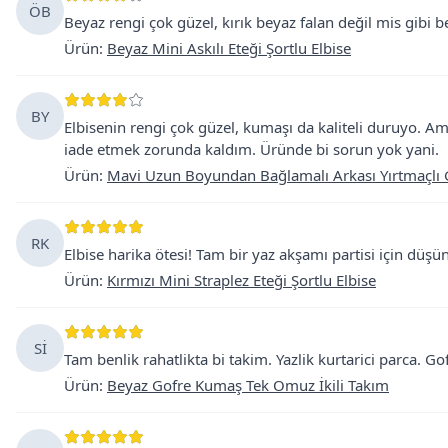
ÖB
Beyaz rengi çok güzel, kırık beyaz falan değil mis gibi b
Ürün
:
Beyaz Mini Askılı Eteği Şortlu Elbise
BY
Elbisenin rengi çok güzel, kumaşı da kaliteli duruyo. 
iade etmek zorunda kaldım. Üründe bi sorun yok yani.
Ürün
:
Mavi Uzun Boyundan Bağlamalı Arkası Yırtmaçlı G
RK
Elbise harika ötesi! Tam bir yaz akşamı partisi için düşü
Ürün
:
Kırmızı Mini Straplez Eteği Şortlu Elbise
Sİ
Tam benlik rahatlikta bi takim. Yazlik kurtarici parca. G
Ürün
:
Beyaz Gofre Kumaş Tek Omuz İkili Takım