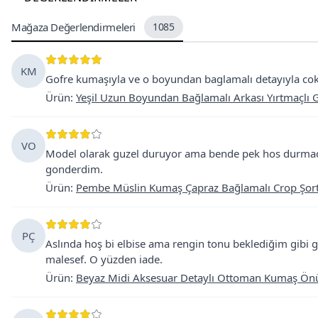
Mağaza Değerlendirmeleri
1085
KM
Gofre kumaşıyla ve o boyundan baglamalı detayıyla cok f
Ürün
:
Yeşil Uzun Boyundan Bağlamalı Arkası Yırtmaçlı G
VO
Model olarak guzel duruyor ama bende pek hos durmadi
gonderdim.
Ürün
:
Pembe Müslin Kumaş Çapraz Bağlamalı Crop Şort 
PÇ
Aslında hoş bi elbise ama rengin tonu beklediğim gibi
malesef. O yüzden iade.
Ürün
:
Beyaz Midi Aksesuar Detaylı Ottoman Kumaş Önü 