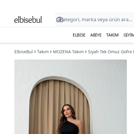
ELBISE
ABIYE
TAKIM
GIYI
ElbiseBul
Takım
MOZENA Takım
Siyah Tek Omuz Gofre K