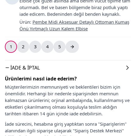
Elbise çok guzel aslinda ama benim vücut tipime tam
oturmadı. Bel ve basen bölgemde biraz potluk yaptı
iade edicem. Bedeninden değil benden kaynaklı.
Ürün
:
Pembe Midi Aksesuar Detaylı Ottoman Kumaş
Önü Yırtmaçlı Uzun Kalem Elbise
1
2
3
4
5
İADE & İPTAL
Ürünlerimi nasıl iade ederim?
Müşterilerimizin memnuniyeti ve beklentileri bizim için
önemlidir. Herhangi bir nedenle siparişinden memnun
kalmazsan ürünlerini; orjinal ambalajında, kullanılmamış ve
etiketleri çıkarılmamış olması koşuluyla teslim aldığın
tarihten itibaren 14 gün içinde iade edebilirsin.
İade sürecini, hesabına giriş yaptıktan sonra "Siparişlerim"
alanından ilgili siparişe ulaşarak "Sipariş Destek Merkezi"