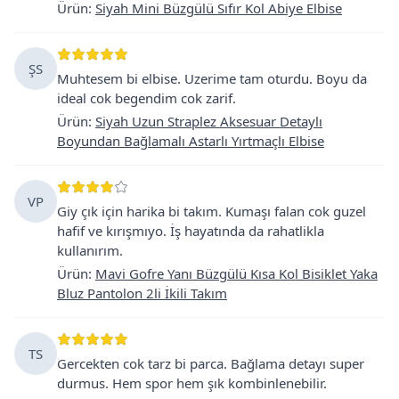
Ürün
:
Siyah Mini Büzgülü Sıfır Kol Abiye Elbise
ŞS
Muhtesem bi elbise. Uzerime tam oturdu. Boyu da
ideal cok begendim cok zarif.
Ürün
:
Siyah Uzun Straplez Aksesuar Detaylı
Boyundan Bağlamalı Astarlı Yırtmaçlı Elbise
VP
Giy çık için harika bi takım. Kumaşı falan cok guzel
hafif ve kırışmıyo. İş hayatında da rahatlikla
kullanırım.
Ürün
:
Mavi Gofre Yanı Büzgülü Kısa Kol Bisiklet Yaka
Bluz Pantolon 2li İkili Takım
TS
Gercekten cok tarz bi parca. Bağlama detayı super
durmus. Hem spor hem şık kombinlenebilir.