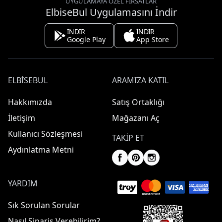
UYGULAMAYA ÖZEL FIRSATLAR
ElbiseBul Uygulamasını İndir
İNDİR
İNDİR
Google Play
App Store
ELBISEBUL
ARAMIZA KATIL
Hakkımızda
Satış Ortaklığı
İletişim
Mağazanı Aç
Kullanıcı Sözleşmesi
TAKIP ET
Aydınlatma Metni
YARDIM
Sık Sorulan Sorular
Nasıl Sipariş Verebilirim?