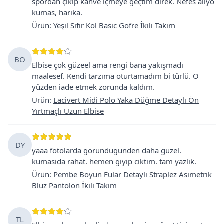
spordan çıkıp kahve içmeye geçtim direk. Nefes alıyo
kumas, harika.
Ürün
:
Yeşil Sıfır Kol Basic Gofre İkili Takım
BO
Elbise çok güzeel ama rengi bana yakışmadı
maalesef. Kendi tarzıma oturtamadım bi türlü. O
yüzden iade etmek zorunda kaldım.
Ürün
:
Lacivert Midi Polo Yaka Düğme Detaylı Ön
Yırtmaçlı Uzun Elbise
DY
yaaa fotolarda gorundugunden daha guzel.
kumasida rahat. hemen giyip ciktim. tam yazlik.
Ürün
:
Pembe Boyun Fular Detaylı Straplez Asimetrik
Bluz Pantolon İkili Takım
TL