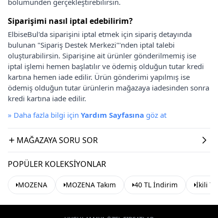
bölümünden gerçekleştirebilirsin.
Siparişimi nasıl iptal edebilirim?
ElbiseBul'da siparişini iptal etmek için sipariş detayında
bulunan "Sipariş Destek Merkezi"'nden iptal talebi
oluşturabilirsin. Siparişine ait ürünler gönderilmemiş ise
iptal işlemi hemen başlatılır ve ödemiş olduğun tutar kredi
kartına hemen iade edilir. Ürün gönderimi yapılmış ise
ödemiş olduğun tutar ürünlerin mağazaya iadesinden sonra
kredi kartına iade edilir.
»
Daha fazla bilgi için
Yardım Sayfasına
göz at
MAĞAZAYA SORU SOR
POPÜLER KOLEKSIYONLAR
MOZENA
MOZENA Takım
40 TL İndirim
İkili T