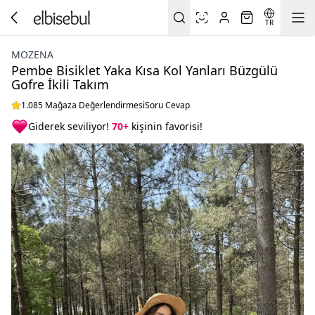
TR
MOZENA
Pembe Bisiklet Yaka Kısa Kol Yanları Büzgülü
Gofre İkili Takım
1.085 Mağaza Değerlendirmesi
Soru Cevap
Giderek seviliyor!
70+
kişinin favorisi!