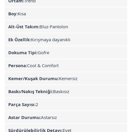
Ortam:
Trend
Boy:
Kısa
Alt-Üst Takım:
Bluz-Pantolon
Ek Özellik:
Kırışmaya dayanıklı
Dokuma Tipi:
Gofre
Persona:
Cool & Comfort
Kemer/Kuşak Durumu:
Kemersiz
Baskı/Nakış Tekniği:
Baskısız
Parça Sayısı:
2
Astar Durumu:
Astarsız
Sürdürülebilirlik Detayı:
Evet