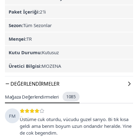
Paket İçeriği:
2'li
Sezon:
Tüm Sezonlar
Menşei:
TR
Kutu Durumu:
Kutusuz
Üretici Bilgisi:
MOZENA
DEĞERLENDIRMELER
Mağaza Değerlendirmeleri
1085
FM
Üstüme cuk oturdu, vücudu guzel sarıyo. Bi tık kısa
geldi ama benm boyum uzun ondandır heralde. Yine
de cok begendim.