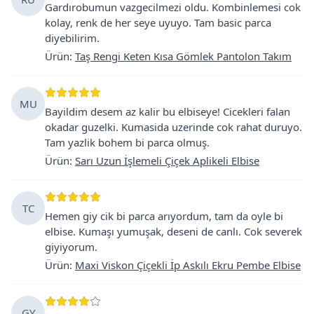
Gardırobumun vazgecilmezi oldu. Kombinlemesi cok
kolay, renk de her seye uyuyo. Tam basic parca
diyebilirim.
Ürün
:
Taş Rengi Keten Kısa Gömlek Pantolon Takım
MU
Bayildim desem az kalir bu elbiseye! Cicekleri falan
okadar guzelki. Kumasida uzerinde cok rahat duruyo.
Tam yazlik bohem bi parca olmuş.
Ürün
:
Sarı Uzun İşlemeli Çiçek Aplikeli Elbise
TC
Hemen giy cik bi parca arıyordum, tam da oyle bi
elbise. Kumaşı yumuşak, deseni de canlı. Cok severek
giyiyorum.
Ürün
:
Maxi Viskon Çiçekli İp Askılı Ekru Pembe Elbise
GY