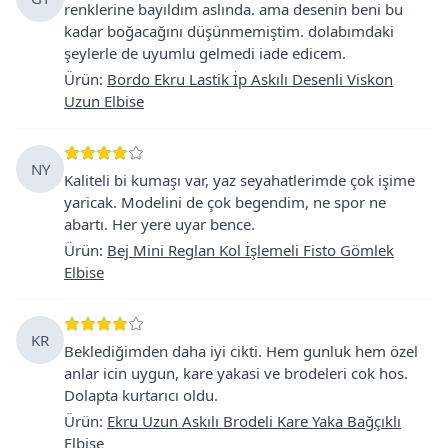
renklerine bayıldım aslında. ama desenin beni bu
kadar boğacağını düşünmemiştim. dolabımdaki
şeylerle de uyumlu gelmedi iade edicem.
Ürün
:
Bordo Ekru Lastik İp Askılı Desenli Viskon
Uzun Elbise
NY
Kaliteli bi kumaşı var, yaz seyahatlerimde çok işime
yaricak. Modelini de çok begendim, ne spor ne
abartı. Her yere uyar bence.
Ürün
:
Bej Mini Reglan Kol İşlemeli Fisto Gömlek
Elbise
KR
Beklediğimden daha iyi cikti. Hem gunluk hem özel
anlar icin uygun, kare yakasi ve brodeleri cok hos.
Dolapta kurtarıcı oldu.
Ürün
:
Ekru Uzun Askılı Brodeli Kare Yaka Bağçıklı
Elbise