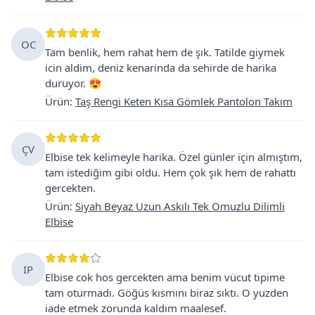
OC
Tam benlik, hem rahat hem de şık. Tatilde giymek
icin aldim, deniz kenarinda da sehirde de harika
duruyor. 😍
Ürün
:
Taş Rengi Keten Kısa Gömlek Pantolon Takım
ÇV
Elbise tek kelimeyle harika. Özel günler için almıştım,
tam istediğim gibi oldu. Hem çok şık hem de rahattı
gercekten.
Ürün
:
Siyah Beyaz Uzun Askılı Tek Omuzlu Dilimli
Elbise
IP
Elbise cok hos gercekten ama benim vücut tipime
tam oturmadı. Göğüs kısmını biraz sıktı. O yuzden
iade etmek zorunda kaldım maalesef.