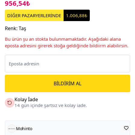
956,54₺
DİĞER PAZARYERLERİNDE
1.006,88₺
Renk
:
Taş
Bu ürün şu an stokta bulunmamaktadır. Aşağıdaki alana
eposta adresini girerek stoğa geldiğinde bildiirm alabilirsin.
BILDIRIM AL
Kolay İade
14 gün içinde şartsız ve kolay iade.
Mohinto