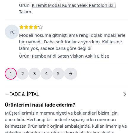
Ürün
:
Kiremit Modal Kumaş Yelek Pantolon İkili
Takım
YC
Modeli hoşuma gitmişti ama rengi dolabımdakilerle
hiç uymadı. Daha soft tonlar arıyordum. Kalitesine
lafım yok, sadece bana göre değildi.
Ürün
:
Pembe Midi Saten Viskon Askılı Elbise
1
2
3
4
5
İADE & İPTAL
Ürünlerimi nasıl iade ederim?
Müşterilerimizin memnuniyeti ve beklentileri bizim için
önemlidir. Herhangi bir nedenle siparişinden memnun
kalmazsan ürünlerini; orjinal ambalajında, kullanılmamış ve
etiketleri çıkarılmamış olması koşuluyla teslim aldığın