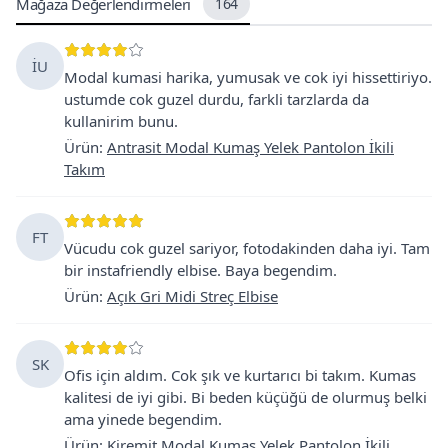
Mağaza Değerlendirmeleri
164
İU
Modal kumasi harika, yumusak ve cok iyi hissettiriyo.
ustumde cok guzel durdu, farkli tarzlarda da
kullanirim bunu.
Ürün
:
Antrasit Modal Kumaş Yelek Pantolon İkili
Takım
FT
Vücudu cok guzel sariyor, fotodakinden daha iyi. Tam
bir instafriendly elbise. Baya begendim.
Ürün
:
Açık Gri Midi Streç Elbise
SK
Ofis için aldım. Cok şık ve kurtarıcı bi takım. Kumas
kalitesi de iyi gibi. Bi beden küçüğü de olurmuş belki
ama yinede begendim.
Ürün
:
Kiremit Modal Kumaş Yelek Pantolon İkili