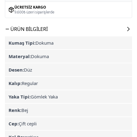
ÜCRETSIZ KARGO
9.600₺ üzeri siparişlerde
ÜRÜN BILGILERI
Kumaş Tipi:
Dokuma
Materyal:
Dokuma
Desen:
Düz
Kalıp:
Regular
Yaka Tipi:
Gömlek Yaka
Renk:
Bej
Cep:
Çift cepli
Kol Boyu:
Kısa