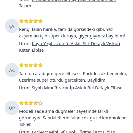
Takım
ÇV
Rengi falan harika, tam da görseldeki gibi. Yaz
akşamları için süper duruyo, giyer giymez bayıldım!
Ürün
:
Koyu Yeşil Uzun İp Askılı Sırt Detaylı Viskon
Keten Elbise
AC
Tam da aradigim gece elbisesi! Partide cok begenildi,
uzerime super oturdu gercekten. Bayildim!
Ürün
:
Siyah Mini İhracat İp Askılı Bel Detaylı Elbise
UP
Modeli sade ama dugmeler sayesinde farkli
gorunuyor. Sandaletlerle falan cok guzel kombinlenir.
Tskler.
Ürün
:
Lacivert Mini Sıfır Kol Düğmeli Kot Elbise