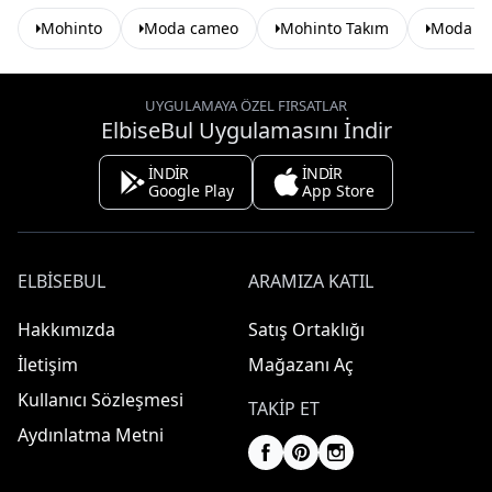
Mohinto
Moda cameo
Mohinto Takım
Moda c
UYGULAMAYA ÖZEL FIRSATLAR
ElbiseBul Uygulamasını İndir
İNDİR
İNDİR
Google Play
App Store
ELBISEBUL
ARAMIZA KATIL
Hakkımızda
Satış Ortaklığı
İletişim
Mağazanı Aç
Kullanıcı Sözleşmesi
TAKIP ET
Aydınlatma Metni