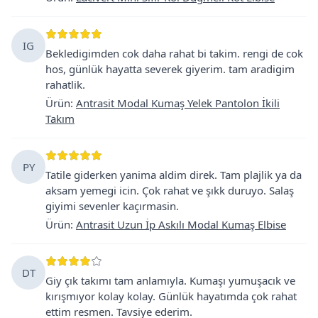
IG
Bekledigimden cok daha rahat bi takim. rengi de cok
hos, günlük hayatta severek giyerim. tam aradigim
rahatlik.
Ürün
:
Antrasit Modal Kumaş Yelek Pantolon İkili
Takım
PY
Tatile giderken yanima aldim direk. Tam plajlik ya da
aksam yemegi icin. Çok rahat ve şıkk duruyo. Salaş
giyimi sevenler kaçırmasin.
Ürün
:
Antrasit Uzun İp Askılı Modal Kumaş Elbise
DT
Giy çık takımı tam anlamıyla. Kumaşı yumuşacık ve
kırışmıyor kolay kolay. Günlük hayatımda çok rahat
ettim resmen. Tavsiye ederim.