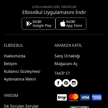
UYGULAMAYA ÖZEL FIRSATLAR
ElbiseBul Uygulamasını İndir
İNDİR
İNDİR
Google Play
App Store
ELBISEBUL
ARAMIZA KATIL
Hakkımızda
Satış Ortaklığı
İletişim
Mağazanı Aç
Kullanıcı Sözleşmesi
TAKIP ET
Aydınlatma Metni
YARDIM
Sık Sorulan Sorular