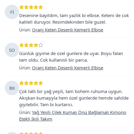
Fİ
Desenine bayildim, tam yazlik bi elbise. Keteni de cok
kaliteli duruyor. Resimdekinden bile guzel.
Ürün
:
Oranj Keten Desenli Kemerli Elbise
SO
Günlük giyime de ozel gunlere de uyar. Boyu falan
tam oldu. Cok kullanisli bir parca.
Ürün
:
Oranj Keten Desenli Kemerli Elbise
BK
Çok tatlı bir yağ yeşili, tam bohem ruhuma uygun.
Akışkan kumaşıyla hem özel günlerde hemde sahilde
giyilebilir. Tam bi kurtarıcı.
Ürün
:
Yağ Yeşili Çilek Kumaş Önü Bağlamalı Kimono
Etekli İkili Takım