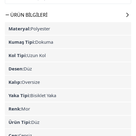
ÜRÜN BILGILERI
Materyal:
Polyester
Kumaş Tipi:
Dokuma
Kol Tipi:
Uzun Kol
Desen:
Düz
Kalıp:
Oversize
Yaka Tipi:
Bisiklet Yaka
Renk:
Mor
Ürün Tipi:
Düz
Cep:
Cepsiz