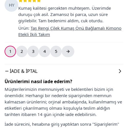
HY
Kumaş kalitesi gercekten muhteşem. Üzerimde
duruşu çok asil. Zamansız bi parca, uzun süre
giyilebilir. Tam bedenimi aldim, cuk oturdu.
Ürün
:
Taş Rengi Çilek Kumaş Önü Bağlamalı Kimono
Etekli İkili Takım
1
2
3
4
5
İADE & İPTAL
Ürünlerimi nasıl iade ederim?
Müşterilerimizin memnuniyeti ve beklentileri bizim için
önemlidir. Herhangi bir nedenle siparişinden memnun
kalmazsan ürünlerini; orjinal ambalajında, kullanılmamış ve
etiketleri çıkarılmamış olması koşuluyla teslim aldığın
tarihten itibaren 14 gün içinde iade edebilirsin.
İade sürecini, hesabına giriş yaptıktan sonra "Siparişlerim"