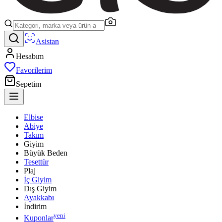
Asistan
Hesabım
Favorilerim
Sepetim
Elbise
Abiye
Takım
Giyim
Büyük Beden
Tesettür
Plaj
İç Giyim
Dış Giyim
Ayakkabı
İndirim
yeni
Kuponlar