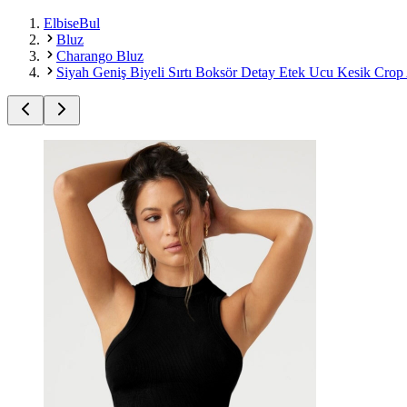
ElbiseBul
Bluz
Charango Bluz
Siyah Geniş Biyeli Sırtı Boksör Detay Etek Ucu Kesik Crop 