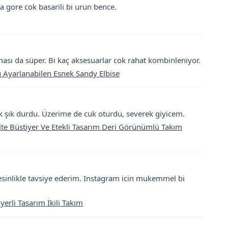
 gore cok basarili bi urun bence.
olması da süper. Bi kaç aksesuarlar cok rahat kombinleniyor.
u Ayarlanabilen Esnek Sandy Elbise
ok şık durdu. Üzerime de cuk oturdu, severek giyicem.
lte Büstiyer Ve Etekli Tasarım Deri Görünümlü Takım
esinlikle tavsiye ederim. Instagram icin mukemmel bi
rli Tasarım İkili Takım