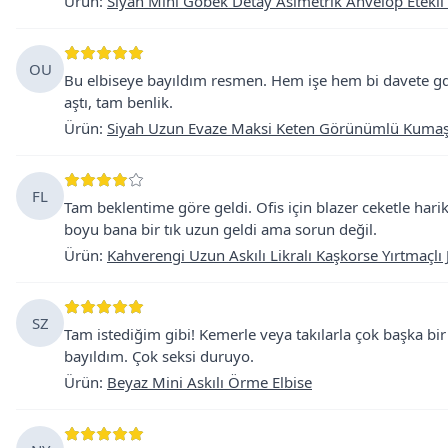
Ürün
:
Siyah Mini Göbek Detay Asimetrik Anvelop Etekli
OU
Bu elbiseye bayıldım resmen. Hem işe hem bi davete gder
aştı, tam benlik.
Ürün
:
Siyah Uzun Evaze Maksi Keten Görünümlü Kumaş E
FL
Tam beklentime göre geldi. Ofis için blazer ceketle har
boyu bana bir tık uzun geldi ama sorun değil.
Ürün
:
Kahverengi Uzun Askılı Likralı Kaşkorse Yırtmaçlı J
SZ
Tam istediğim gibi! Kemerle veya takılarla çok başka bir
bayıldım. Çok seksi duruyo.
Ürün
:
Beyaz Mini Askılı Örme Elbise