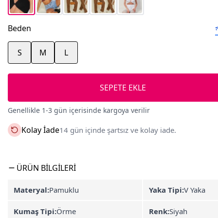
Beden
S
M
L
SEPETE EKLE
Genellikle 1-3 gün içerisinde kargoya verilir
Kolay İade
14 gün içinde şartsız ve kolay iade.
ÜRÜN BILGILERI
Materyal:
Pamuklu
Yaka Tipi:
V Yaka
Kumaş Tipi:
Örme
Renk:
Siyah