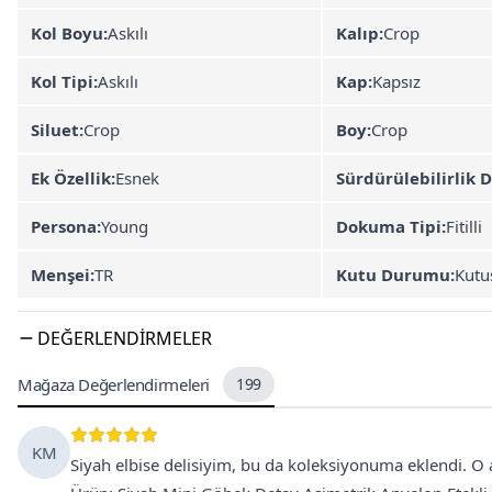
Kol Boyu:
Askılı
Kalıp:
Crop
Kol Tipi:
Askılı
Kap:
Kapsız
Siluet:
Crop
Boy:
Crop
Ek Özellik:
Esnek
Sürdürülebilirlik D
Persona:
Young
Dokuma Tipi:
Fitilli
Menşei:
TR
Kutu Durumu:
Kutu
DEĞERLENDIRMELER
Mağaza Değerlendirmeleri
199
KM
Siyah elbise delisiyim, bu da koleksiyonuma eklendi. O