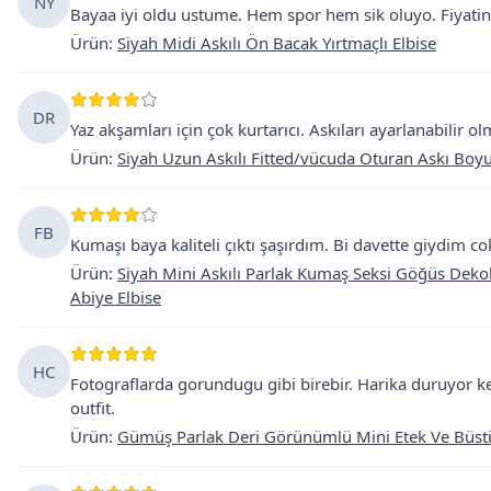
NY
Bayaa iyi oldu ustume. Hem spor hem sik oluyo. Fiyatina
Ürün
:
Siyah Midi Askılı Ön Bacak Yırtmaçlı Elbise
DR
Yaz akşamları için çok kurtarıcı. Askıları ayarlanabilir 
Ürün
:
Siyah Uzun Askılı Fitted/vücuda Oturan Askı Boy
FB
Kumaşı baya kaliteli çıktı şaşırdım. Bi davette giydim c
Ürün
:
Siyah Mini Askılı Parlak Kumaş Seksi Göğüs Deko
Abiye Elbise
HC
Fotograflarda gorundugu gibi birebir. Harika duruyor k
outfit.
Ürün
:
Gümüş Parlak Deri Görünümlü Mini Etek Ve Büstiye