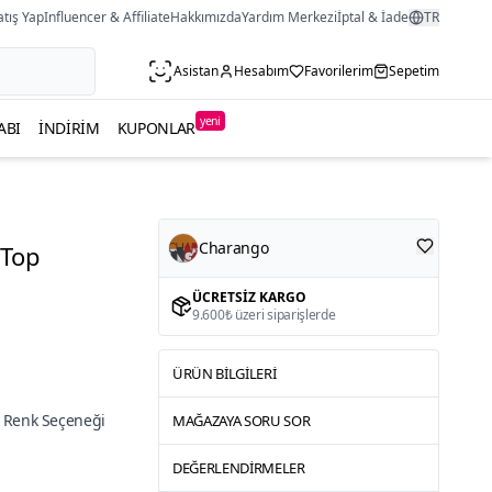
atış Yap
Influencer & Affiliate
Hakkımızda
Yardım Merkezi
İptal & İade
TR
Asistan
Hesabım
Favorilerim
Sepetim
yeni
ABI
İNDIRIM
KUPONLAR
Charango
 Top
ÜCRETSIZ KARGO
9.600₺ üzeri siparişlerde
ÜRÜN BILGILERI
 Renk Seçeneği
MAĞAZAYA SORU SOR
DEĞERLENDIRMELER