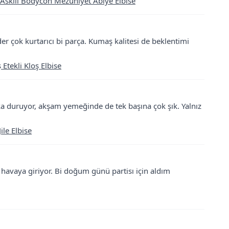
 Askılı Bodycon Mezuniyet Abiye Elbise
 çok kurtarıcı bi parça. Kumaş kalitesi de beklentimi
tekli Kloş Elbise
ika duruyor, akşam yemeğinde de tek başına çok şık. Yalnız
ile Elbise
 havaya giriyor. Bi doğum günü partisı için aldım