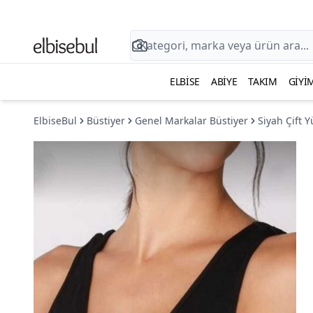
ELBISE
ABIYE
TAKIM
GIYI
ElbiseBul
Büstiyer
Genel Markalar Büstiyer
Siyah Çift 