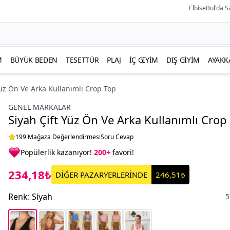
ElbiseBul'da S
M
BÜYÜK BEDEN
TESETTÜR
PLAJ
İÇ GIYIM
DIŞ GIYIM
AYAKK
Yüz Ön Ve Arka Kullanımlı Crop Top
GENEL MARKALAR
Siyah Çift Yüz Ön Ve Arka Kullanımlı Crop
199 Mağaza Değerlendirmesi
Soru Cevap
Popülerlik kazanıyor!
200+
favori!
234,18₺
DİĞER PAZARYERLERİNDE
246,51₺
Renk
:
Siyah
5