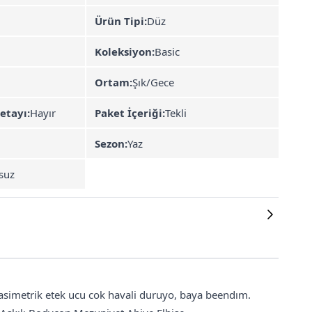
Ürün Tipi:
Düz
Koleksiyon:
Basic
Ortam:
Şık/Gece
etayı:
Hayır
Paket İçeriği:
Tekli
Sezon:
Yaz
suz
 asimetrik etek ucu cok havali duruyo, baya beendım.