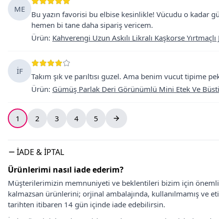
ME
Bu yazın favorisi bu elbise kesinlikle! Vücudu o kadar g
hemen bi tane daha sipariş vericem.
Ürün
:
Kahverengi Uzun Askılı Likralı Kaşkorse Yırtmaçlı J
İF
Takım şık ve parıltısı guzel. Ama benim vucut tipime p
Ürün
:
Gümüş Parlak Deri Görünümlü Mini Etek Ve Büstiye
1
2
3
4
5
İADE & İPTAL
Ürünlerimi nasıl iade ederim?
Müşterilerimizin memnuniyeti ve beklentileri bizim için önem
kalmazsan ürünlerini; orjinal ambalajında, kullanılmamış ve eti
tarihten itibaren 14 gün içinde iade edebilirsin.