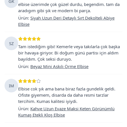
GK
elbise üzerimde çok güzel durdu, begendim. tam da
aradıgım gibi şık ve modern bi parça.
Ürün
:
Siyah Uzun Deri Detaylı Sırt Dekolteli Abiye
Elbise
SZ
Tam istediğim gibi! Kemerle veya takılarla çok başka
bir havaya giriyor. Bi doğum günü partisı için aldım
bayıldım. Çok seksi duruyo.
Ürün
:
Beyaz Mini Askılı Örme Elbise
IM
Elbise cok şık ama bana biraz fazla gundelik geldi.
Ofiste giyemem, disarda da daha resmi tarzlar
tercihim. Kumas kalitesi iyiydi.
Ürün
:
Kahve Uzun Evaze Maksi Keten Görünümlü
Kumaş Etekli Kloş Elbise