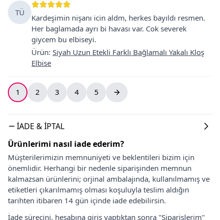
TÜ
Kardeşimin nişanı icin aldm, herkes bayıldı resmen.
Her baglamada ayrı bi havası var. Cok severek
giycem bu elbiseyi.
Ürün
:
Siyah Uzun Etekli Farklı Bağlamalı Yakalı Kloş
Elbise
1
2
3
4
5
İADE & İPTAL
Ürünlerimi nasıl iade ederim?
Müşterilerimizin memnuniyeti ve beklentileri bizim için
önemlidir. Herhangi bir nedenle siparişinden memnun
kalmazsan ürünlerini; orjinal ambalajında, kullanılmamış ve
etiketleri çıkarılmamış olması koşuluyla teslim aldığın
tarihten itibaren 14 gün içinde iade edebilirsin.
İade sürecini, hesabına giriş yaptıktan sonra "Siparişlerim"