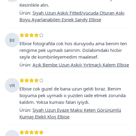
Kesinlikle alin.
Ürün
:
Siyah Uzun Askılı Fitted/vücuda Oturan Askı
Boyu Ayarlanabilen Esnek Sandy Elbise
BE
Elbise fotografda cok hos duruyodu ama benim ten
rengime pek uymadı sanirim. Dolabimdaki hicbir
seyle de kombinleyemedim maalesef.
Ürün
:
Açık Bembe Uzun Askılı Yırtmaçlı Kalem Elbise
VR
Elbise cok guzel de bana uzun geldi biraz. Benim
boyuma pek uymadı o yuzden iade etmek zorunda
kaldım. Yoksa kuması falan iyiydi.
Ürün
:
Siyah Uzun Evaze Maksi Keten Görünümlü
Kumaş Etekli Kloş Elbise