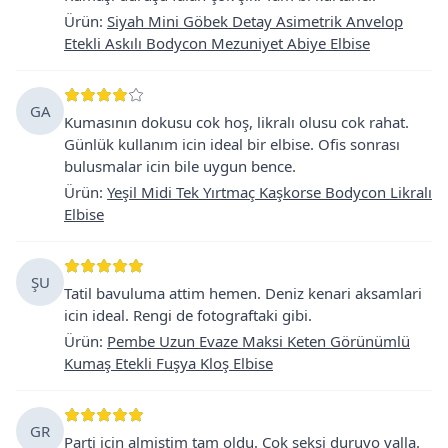
Ürün
:
Siyah Mini Göbek Detay Asimetrik Anvelop
Etekli Askılı Bodycon Mezuniyet Abiye Elbise
GA
Kumasının dokusu cok hoş, likralı olusu cok rahat.
Günlük kullanım icin ideal bir elbise. Ofis sonrası
bulusmalar icin bile uygun bence.
Ürün
:
Yeşil Midi Tek Yırtmaç Kaşkorse Bodycon Likralı
Elbise
ŞU
Tatil bavuluma attim hemen. Deniz kenari aksamlari
icin ideal. Rengi de fotograftaki gibi.
Ürün
:
Pembe Uzun Evaze Maksi Keten Görünümlü
Kumaş Etekli Fuşya Kloş Elbise
GR
Parti icin almistim tam oldu. Cok seksi duruyo valla.