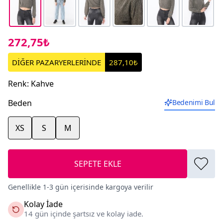
272,75₺
DİĞER PAZARYERLERİNDE
287,10₺
Renk
:
Kahve
Beden
Bedenimi Bul
XS
S
M
SEPETE EKLE
Genellikle 1-3 gün içerisinde kargoya verilir
Kolay İade
14 gün içinde şartsız ve kolay iade.