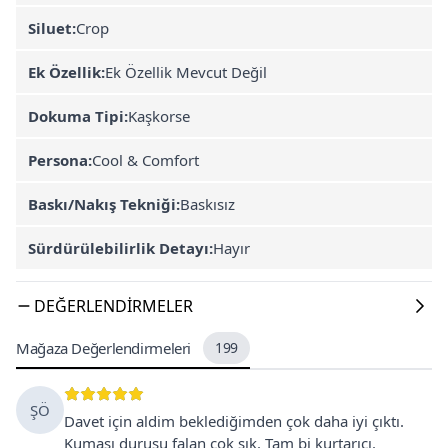
Siluet:
Crop
Ek Özellik:
Ek Özellik Mevcut Değil
Dokuma Tipi:
Kaşkorse
Persona:
Cool & Comfort
Baskı/Nakış Tekniği:
Baskısız
Sürdürülebilirlik Detayı:
Hayır
DEĞERLENDIRMELER
Mağaza Değerlendirmeleri
199
ŞÖ
Davet için aldim beklediğimden çok daha iyi çıktı.
Kumaşı duruşu falan çok şık. Tam bi kurtarıcı.