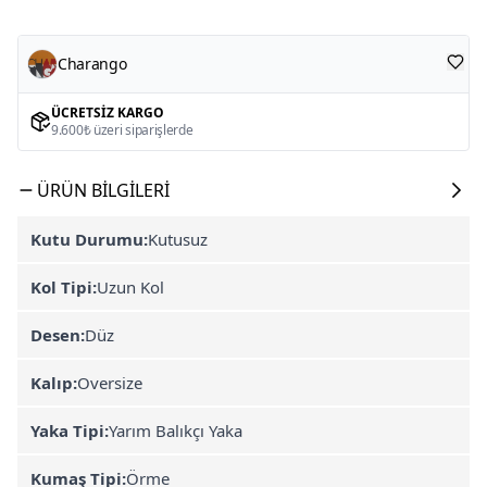
Charango
ÜCRETSIZ KARGO
9.600₺ üzeri siparişlerde
ÜRÜN BILGILERI
Kutu Durumu:
Kutusuz
Kol Tipi:
Uzun Kol
Desen:
Düz
Kalıp:
Oversize
Yaka Tipi:
Yarım Balıkçı Yaka
Kumaş Tipi:
Örme