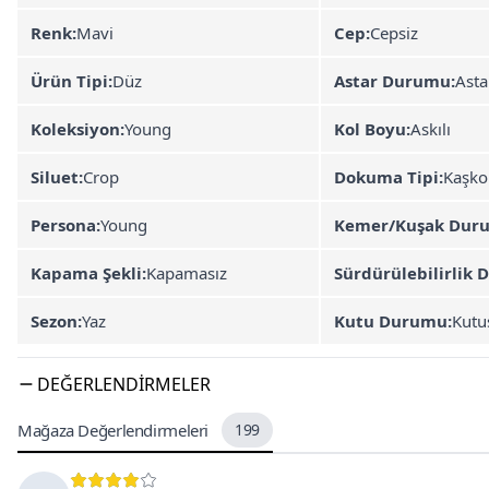
Renk:
Mavi
Cep:
Cepsiz
Ürün Tipi:
Düz
Astar Durumu:
Asta
Koleksiyon:
Young
Kol Boyu:
Askılı
Siluet:
Crop
Dokuma Tipi:
Kaşko
Persona:
Young
Kemer/Kuşak Dur
Kapama Şekli:
Kapamasız
Sürdürülebilirlik D
Sezon:
Yaz
Kutu Durumu:
Kutu
DEĞERLENDIRMELER
Mağaza Değerlendirmeleri
199