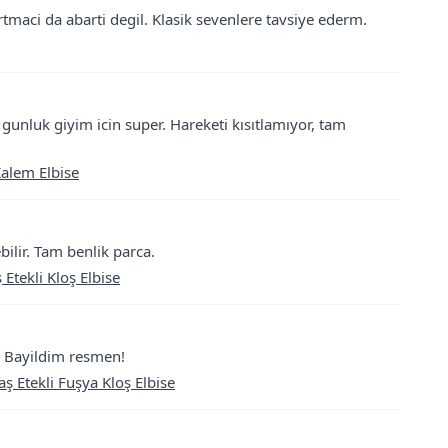
tmaci da abarti degil. Klasik sevenlere tavsiye ederm.
unluk giyim icin super. Hareketi kısıtlamıyor, tam
Kalem Elbise
ilir. Tam benlik parca.
tekli Kloş Elbise
m. Bayildim resmen!
Etekli Fuşya Kloş Elbise