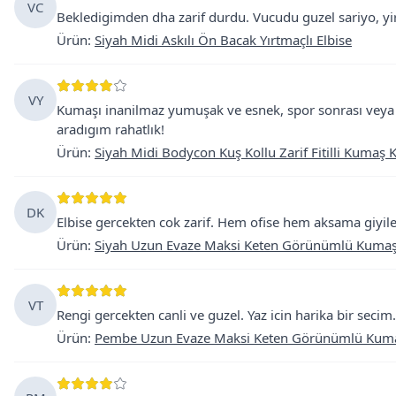
VC
Bekledigimden dha zarif durdu. Vucudu guzel sariyo, yir
Ürün
:
Siyah Midi Askılı Ön Bacak Yırtmaçlı Elbise
VY
Kumaşı inanilmaz yumuşak ve esnek, spor sonrası veya g
aradıgım rahatlık!
Ürün
:
Siyah Midi Bodycon Kuş Kollu Zarif Fitilli Kumaş 
DK
Elbise gercekten cok zarif. Hem ofise hem aksama giyileb
Ürün
:
Siyah Uzun Evaze Maksi Keten Görünümlü Kumaş E
VT
Rengi gercekten canli ve guzel. Yaz icin harika bir seci
Ürün
:
Pembe Uzun Evaze Maksi Keten Görünümlü Kumaş 