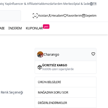
atış Yap
Influencer & Affiliate
Hakkımızda
Yardım Merkezi
İptal & İade
TR
Asistan
Hesabım
Favorilerim
Sepetim
yeni
ABI
İNDIRIM
KUPONLAR
Charango
ÜCRETSIZ KARGO
9.600₺ üzeri siparişlerde
ÜRÜN BILGILERI
 Renk Seçeneği
MAĞAZAYA SORU SOR
DEĞERLENDIRMELER