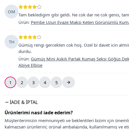
OM
Tam bekledigim gibi geldi. Ne cok dar ne cok genis, tam 
Ürün
:
Pembe Uzun Evaze Maksi Keten Görünümlü Kumaş 
TH
Gümüş rengi gercekten cok hoş. Ozel bi davet icin almis
durdu.
Ürün
:
Gümüş Mini Askılı Parlak Kumaş Seksi Göğüs Dek
Abiye Elbise
1
2
3
4
5
İADE & İPTAL
Ürünlerimi nasıl iade ederim?
Müşterilerimizin memnuniyeti ve beklentileri bizim için önem
kalmazsan ürünlerini; orjinal ambalajında, kullanılmamış ve eti