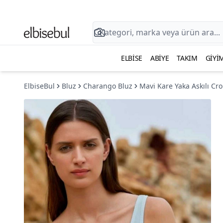
ELBISE
ABIYE
TAKIM
GIYI
ElbiseBul
Bluz
Charango Bluz
Mavi Kare Yaka Askılı Cro