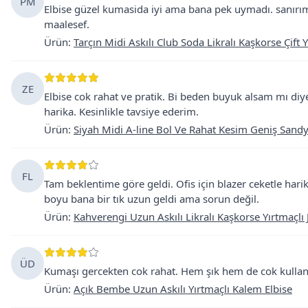
PM
Elbise güzel kumasida iyi ama bana pek uymadı. sanırı
maalesef.
Ürün
:
Tarçın Midi Askılı Club Soda Likralı Kaşkorse Çift Y
ZE
Elbise cok rahat ve pratik. Bi beden buyuk alsam mı d
harika. Kesinlikle tavsiye ederim.
Ürün
:
Siyah Midi A-line Bol Ve Rahat Kesim Geniş Sand
FL
Tam beklentime göre geldi. Ofis için blazer ceketle har
boyu bana bir tık uzun geldi ama sorun değil.
Ürün
:
Kahverengi Uzun Askılı Likralı Kaşkorse Yırtmaçlı J
ÜD
Kumaşı gercekten cok rahat. Hem şık hem de cok kullanisl
Ürün
:
Açık Bembe Uzun Askılı Yırtmaçlı Kalem Elbise