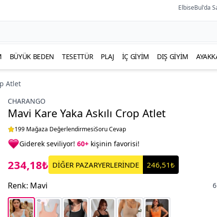
ElbiseBul'da S
M
BÜYÜK BEDEN
TESETTÜR
PLAJ
İÇ GIYIM
DIŞ GIYIM
AYAKK
p Atlet
CHARANGO
Mavi Kare Yaka Askılı Crop Atlet
199 Mağaza Değerlendirmesi
Soru Cevap
Giderek seviliyor!
60+
kişinin favorisi!
234,18₺
DİĞER PAZARYERLERİNDE
246,51₺
Renk
:
Mavi
6