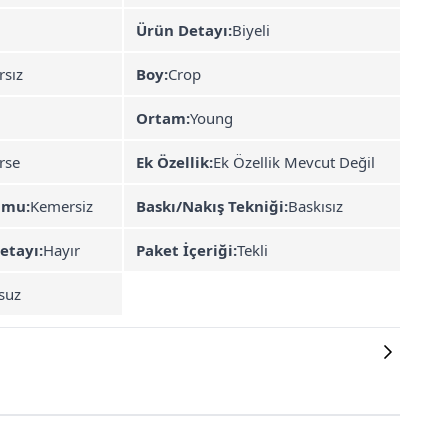
Ürün Detayı:
Biyeli
rsız
Boy:
Crop
Ortam:
Young
rse
Ek Özellik:
Ek Özellik Mevcut Değil
umu:
Kemersiz
Baskı/Nakış Tekniği:
Baskısız
etayı:
Hayır
Paket İçeriği:
Tekli
suz