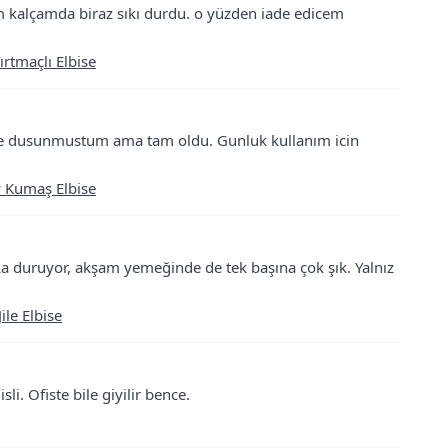
m kalçamda biraz sıkı durdu. o yüzden iade edicem
ırtmaçlı Elbise
iye dusunmustum ama tam oldu. Gunluk kullanım icin
y Kumaş Elbise
ika duruyor, akşam yemeğinde de tek başına çok şık. Yalnız
ile Elbise
i. Ofiste bile giyilir bence.