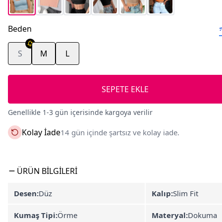
Beden
S
M
L
SEPETE EKLE
Genellikle 1-3 gün içerisinde kargoya verilir
Kolay İade
14 gün içinde şartsız ve kolay iade.
ÜRÜN BILGILERI
Desen:
Düz
Kalıp:
Slim Fit
Kumaş Tipi:
Örme
Materyal:
Dokuma