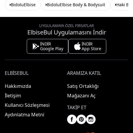
BidoluElbise
BidoluElbise Body & Bodysuit
Haki Bo
UYGULAMAYA ÖZEL FIRSATLAR
ElbiseBul Uygulamasını İndir
İNDİR
İNDİR
Google Play
App Store
ELBISEBUL
ARAMIZA KATIL
Hakkımızda
Satış Ortaklığı
İletişim
Mağazanı Aç
Kullanıcı Sözleşmesi
TAKIP ET
Aydınlatma Metni