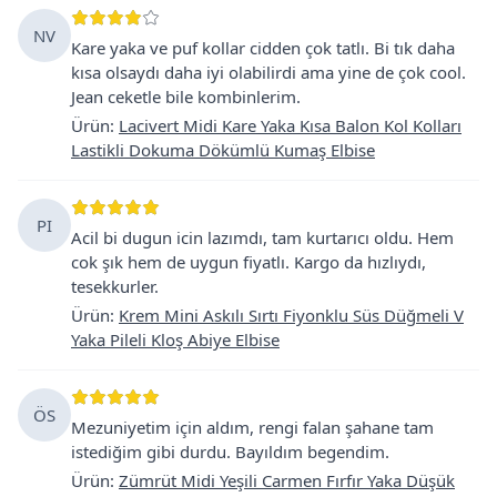
NV
Kare yaka ve puf kollar cidden çok tatlı. Bi tık daha
kısa olsaydı daha iyi olabilirdi ama yine de çok cool.
Jean ceketle bile kombinlerim.
Ürün
:
Lacivert Midi Kare Yaka Kısa Balon Kol Kolları
Lastikli Dokuma Dökümlü Kumaş Elbise
PI
Acil bi dugun icin lazımdı, tam kurtarıcı oldu. Hem
cok şık hem de uygun fiyatlı. Kargo da hızlıydı,
tesekkurler.
Ürün
:
Krem Mini Askılı Sırtı Fiyonklu Süs Düğmeli V
Yaka Pileli Kloş Abiye Elbise
ÖS
Mezuniyetim için aldım, rengi falan şahane tam
istediğim gibi durdu. Bayıldım begendim.
Ürün
:
Zümrüt Midi Yeşili Carmen Fırfır Yaka Düşük