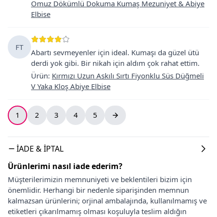
Omuz Dökümlü Dokuma Kumaş Mezuniyet & Abiye
Elbise
FT
Abartı sevmeyenler için ideal. Kumaşı da güzel ütü
derdi yok gibi. Bir nikah için aldım çok rahat ettim.
Ürün
:
Kırmızı Uzun Askılı Sırtı Fiyonklu Süs Düğmeli
V Yaka Kloş Abiye Elbise
1
2
3
4
5
İADE & İPTAL
Ürünlerimi nasıl iade ederim?
Müşterilerimizin memnuniyeti ve beklentileri bizim için
önemlidir. Herhangi bir nedenle siparişinden memnun
kalmazsan ürünlerini; orjinal ambalajında, kullanılmamış ve
etiketleri çıkarılmamış olması koşuluyla teslim aldığın