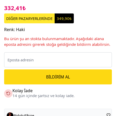
332,41₺
DİĞER PAZARYERLERİNDE
349,90₺
Renk
:
Haki
Bu ürün şu an stokta bulunmamaktadır. Aşağıdaki alana
eposta adresini girerek stoğa geldiğinde bildiirm alabilirsin.
BILDIRIM AL
Kolay İade
14 gün içinde şartsız ve kolay iade.
BidoluElbise