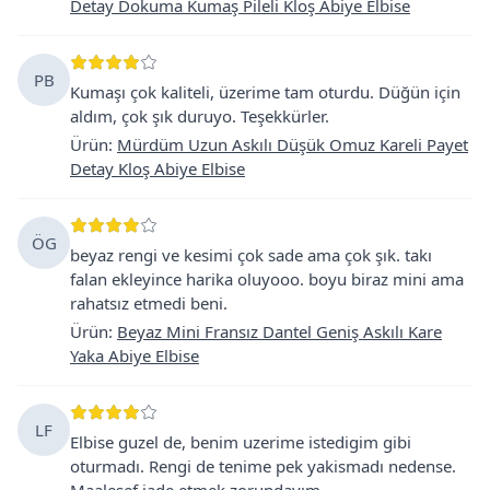
Detay Dokuma Kumaş Pileli Kloş Abiye Elbise
PB
Kumaşı çok kaliteli, üzerime tam oturdu. Düğün için
aldım, çok şık duruyo. Teşekkürler.
Ürün
:
Mürdüm Uzun Askılı Düşük Omuz Kareli Payet
Detay Kloş Abiye Elbise
ÖG
beyaz rengi ve kesimi çok sade ama çok şık. takı
falan ekleyince harika oluyooo. boyu biraz mini ama
rahatsız etmedi beni.
Ürün
:
Beyaz Mini Fransız Dantel Geniş Askılı Kare
Yaka Abiye Elbise
LF
Elbise guzel de, benim uzerime istedigim gibi
oturmadı. Rengi de tenime pek yakismadı nedense.
Maalesef iade etmek zorundayım.