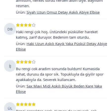
almistim, herkes sordu nerden aldin diye. Bayildim
resmen.
Ürün
:
Siyah Uzun Omuz Detay Askılı Abiye Elbise
DB
Haki rengi çok hoş. Üstündeki püsküller hareket
katmış, zarif duruyor. Bedenim tam oturdu.
Ürün
:
Haki Uzun Askılı Kayık Yaka Püskül Detay Abiye
Elbise
İJ
Bu rengi cok aradim sonunda buldum! Kumasida
rahat, durusu da spor sik. Topukluyla da giyilir spor
ayakkabıyla da. Severek kullancam.
Ürün
:
Sax Mavi Midi Askılı Büyük Beden Kare Yaka
Elbise
ÜL
Rengi gercekten canlı. Kumaşı da yumuşak, çok