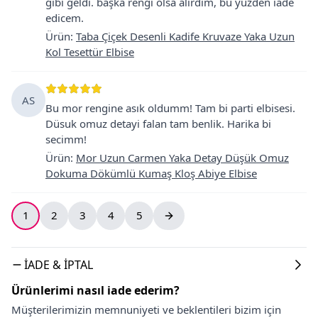
gıbı geldi. başka rengı olsa alırdım, bu yuzden iade
edicem.
Ürün
:
Taba Çiçek Desenli Kadife Kruvaze Yaka Uzun
Kol Tesettür Elbise
AS
Bu mor rengine asık oldumm! Tam bi parti elbisesi.
Düsuk omuz detayi falan tam benlik. Harika bi
secimm!
Ürün
:
Mor Uzun Carmen Yaka Detay Düşük Omuz
Dokuma Dökümlü Kumaş Kloş Abiye Elbise
1
2
3
4
5
İADE & İPTAL
Ürünlerimi nasıl iade ederim?
Müşterilerimizin memnuniyeti ve beklentileri bizim için