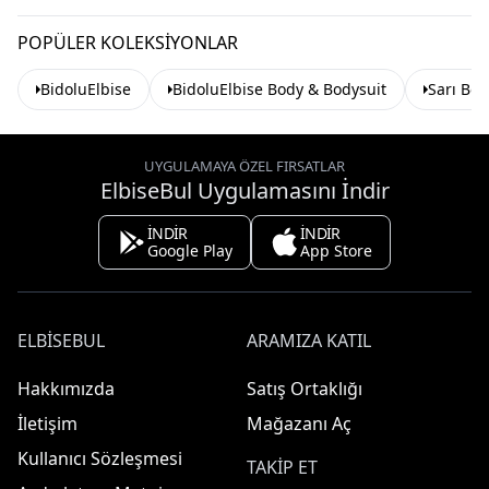
POPÜLER KOLEKSIYONLAR
BidoluElbise
BidoluElbise Body & Bodysuit
Sarı Bod
UYGULAMAYA ÖZEL FIRSATLAR
ElbiseBul Uygulamasını İndir
İNDİR
İNDİR
Google Play
App Store
ELBISEBUL
ARAMIZA KATIL
Hakkımızda
Satış Ortaklığı
İletişim
Mağazanı Aç
Kullanıcı Sözleşmesi
TAKIP ET