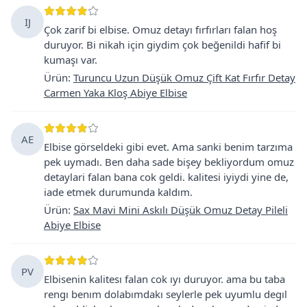
IJ
Çok zarif bi elbise. Omuz detayı fırfırları falan hoş
duruyor. Bi nikah için giydim çok beğenildi hafif bi
kumaşı var.
Ürün
:
Turuncu Uzun Düşük Omuz Çift Kat Fırfır Detay
Carmen Yaka Kloş Abiye Elbise
AE
Elbise görseldeki gibi evet. Ama sanki benim tarzıma
pek uymadı. Ben daha sade bişey bekliyordum omuz
detaylari falan bana cok geldi. kalitesi iyiydi yine de,
iade etmek durumunda kaldım.
Ürün
:
Sax Mavi Mini Askılı Düşük Omuz Detay Pileli
Abiye Elbise
PV
Elbisenin kalitesı falan cok ıyı duruyor. ama bu taba
rengı benım dolabımdakı seylerle pek uyumlu degıl