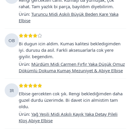
rahat. Tam yazlık bi parça, bayıldım diyebilirim.
Ürün
:
Turuncu Midi Askılı Büyük Beden Kare Yaka
Elbise
OB
Bi dugun icin aldim. Kumas kalitesi bekledigimden
iyi. durusu da asil. Farkli aksesuarlarla cok yere
giyilir. begendim.
Ürün
:
Mürdüm Midi Carmen Fırfır Yaka Düşük Omuz
Dökümlü Dokuma Kumaş Mezuniyet & Abiye Elbise
IR
Elbise gercekten cok şık. Rengi beklediğimden daha
guzel durdu üzerimde. Bi davet icin almistim tam
oldu.
Ürün
:
Yağ Yeşili Midi Askılı Kayık Yaka Detay Pileli
Kloş Abiye Elbise