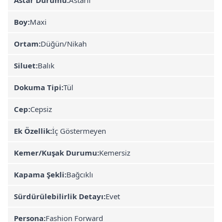
Boy:
Maxi
Ortam:
Düğün/Nikah
Siluet:
Balık
Dokuma Tipi:
Tül
Cep:
Cepsiz
Ek Özellik:
İç Göstermeyen
Kemer/Kuşak Durumu:
Kemersiz
Kapama Şekli:
Bağcıklı
Sürdürülebilirlik Detayı:
Evet
Persona:
Fashion Forward