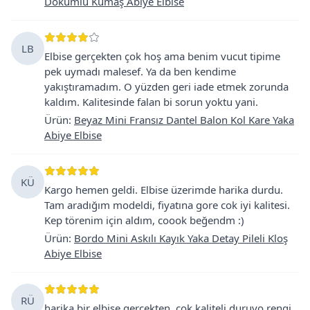
Dökümlü Kumaş Abiye Elbise
LB
Elbise gerçekten çok hoş ama benim vucut tipime
pek uymadı malesef. Ya da ben kendime
yakıştıramadım. O yüzden geri iade etmek zorunda
kaldım. Kalitesinde falan bi sorun yoktu yani.
Ürün
:
Beyaz Mini Fransız Dantel Balon Kol Kare Yaka
Abiye Elbise
KÜ
Kargo hemen geldi. Elbise üzerimde harika durdu.
Tam aradığım modeldi, fiyatına gore cok iyi kalitesi.
Kep törenim için aldım, coook beğendm :)
Ürün
:
Bordo Mini Askılı Kayık Yaka Detay Pileli Kloş
Abiye Elbise
RÜ
harika bir elbise gercekten. cok kaliteli duruyo rengi