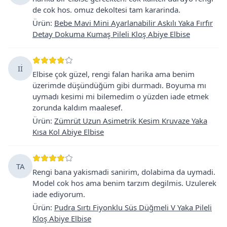
de cok hos. omuz dekoltesi tam kararinda.
Ürün
:
Bebe Mavi Mini Ayarlanabilir Askılı Yaka Fırfır
Detay Dokuma Kumaş Pileli Kloş Abiye Elbise
Iİ
Elbise çok güzel, rengi falan harika ama benim
üzerimde düşündüğüm gibi durmadı. Boyuma mı
uymadı kesimi mi bilemedim o yüzden iade etmek
zorunda kaldım maalesef.
Ürün
:
Zümrüt Uzun Asimetrik Kesim Kruvaze Yaka
Kısa Kol Abiye Elbise
TA
Rengi bana yakismadi sanirim, dolabima da uymadi.
Model cok hos ama benim tarzım degilmis. Uzulerek
iade ediyorum.
Ürün
:
Pudra Sırtı Fiyonklu Süs Düğmeli V Yaka Pileli
Kloş Abiye Elbise