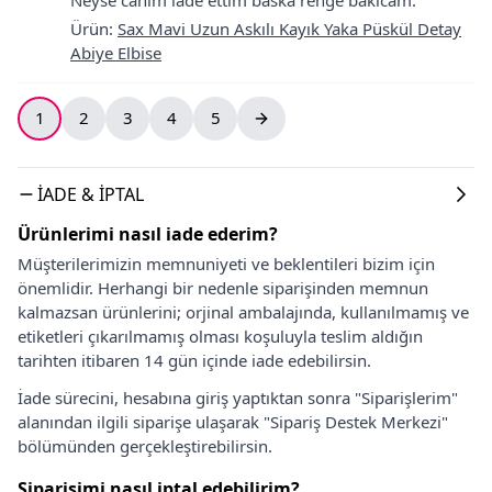
Ürün
:
Sax Mavi Uzun Askılı Kayık Yaka Püskül Detay
Abiye Elbise
1
2
3
4
5
İADE & İPTAL
Ürünlerimi nasıl iade ederim?
Müşterilerimizin memnuniyeti ve beklentileri bizim için
önemlidir. Herhangi bir nedenle siparişinden memnun
kalmazsan ürünlerini; orjinal ambalajında, kullanılmamış ve
etiketleri çıkarılmamış olması koşuluyla teslim aldığın
tarihten itibaren 14 gün içinde iade edebilirsin.
İade sürecini, hesabına giriş yaptıktan sonra "Siparişlerim"
alanından ilgili siparişe ulaşarak "Sipariş Destek Merkezi"
bölümünden gerçekleştirebilirsin.
Siparişimi nasıl iptal edebilirim?