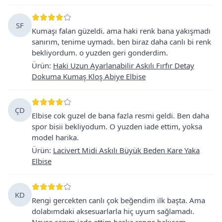
SF
Kumaşı falan güzeldi. ama haki renk bana yakışmadı
sanırım, tenime uymadı. ben biraz daha canlı bi renk
bekliyordum. o yuzden geri gonderdim.
Ürün
:
Haki Uzun Ayarlanabilir Askılı Fırfır Detay
Dokuma Kumaş Kloş Abiye Elbise
ÇD
Elbise cok guzel de bana fazla resmi geldi. Ben daha
spor bisii bekliyodum. O yuzden iade ettim, yoksa
model harika.
Ürün
:
Lacivert Midi Askılı Büyük Beden Kare Yaka
Elbise
KD
Rengi gercekten canlı çok beğendim ilk başta. Ama
dolabımdaki aksesuarlarla hiç uyum sağlamadı.
Neyse canım iade ettim baska renge bakıcam.