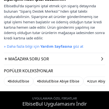
ElbiseBul'da siparişini iptal etmek için sipariş detayında
bulunan "Sipariş Destek Merkezi"'nden iptal talebi
oluşturabilirsin. Siparişine ait ürünler gönderilmemiş ise
iptal işlemi hemen başlatılır ve ödemiş olduğun tutar kredi
kartına hemen iade edilir. Ürün gönderimi yapılmış ise
ödemiş olduğun tutar ürünlerin mağazaya iadesinden sonra
kredi kartına iade edilir.
»
Daha fazla bilgi için
Yardım Sayfasına
göz at
MAĞAZAYA SORU SOR
POPÜLER KOLEKSIYONLAR
BidoluElbise
BidoluElbise Abiye Elbise
Uzun Abiye 
UYGULAMAYA ÖZEL FIRSATLAR
ElbiseBul Uygulamasını İndir