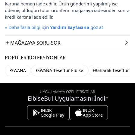
kartına hemen iade edilir. Ürün gönderimi yapılmış ise
ödemiş olduğun tutar ürünlerin mağazaya iadesinden sonra
kredi kartına iade edilir.
»
Daha fazla bilgi için
Yardım Sayfasına
göz at
MAĞAZAYA SORU SOR
POPÜLER KOLEKSIYONLAR
SWANA
SWANA Tesettür Elbise
Baharlık Tesettür El
UYGULAMAYA ÖZEL FIRSATLAR
ElbiseBul Uygulamasını İndir
İNDİR
İNDİR
Google Play
App Store