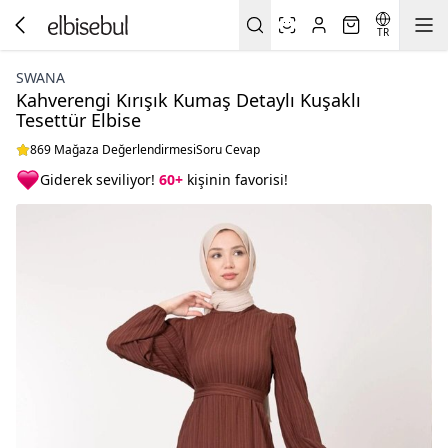
TR
SWANA
Kahverengi Kırışık Kumaş Detaylı Kuşaklı
Tesettür Elbise
869 Mağaza Değerlendirmesi
Soru Cevap
Giderek seviliyor!
60+
kişinin favorisi!