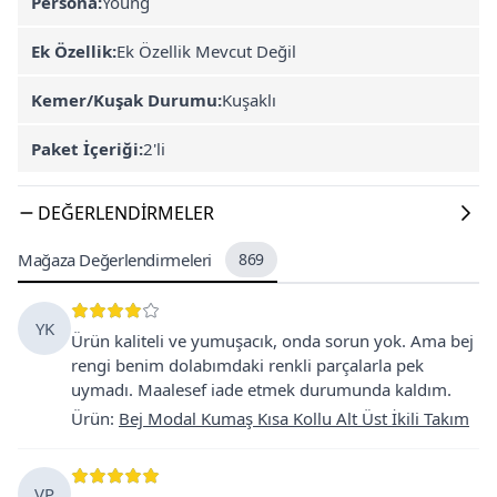
Persona:
Young
Ek Özellik:
Ek Özellik Mevcut Değil
Kemer/Kuşak Durumu:
Kuşaklı
Paket İçeriği:
2'li
DEĞERLENDIRMELER
Mağaza Değerlendirmeleri
869
YK
Ürün kaliteli ve yumuşacık, onda sorun yok. Ama bej
rengi benim dolabımdaki renkli parçalarla pek
uymadı. Maalesef iade etmek durumunda kaldım.
Ürün
:
Bej Modal Kumaş Kısa Kollu Alt Üst İkili Takım
VP