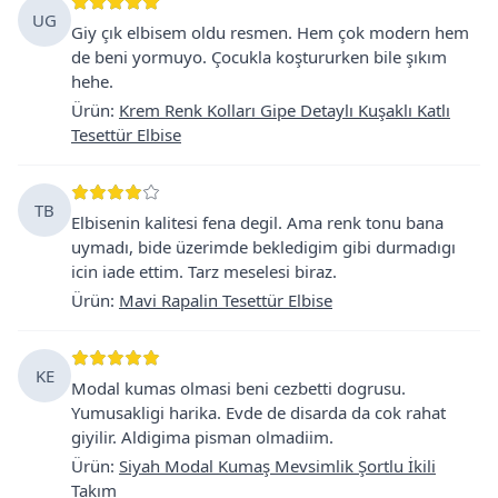
UG
Giy çık elbisem oldu resmen. Hem çok modern hem
de beni yormuyo. Çocukla koştururken bile şıkım
hehe.
Ürün
:
Krem Renk Kolları Gipe Detaylı Kuşaklı Katlı
Tesettür Elbise
TB
Elbisenin kalitesi fena degil. Ama renk tonu bana
uymadı, bide üzerimde bekledigim gibi durmadıgı
icin iade ettim. Tarz meselesi biraz.
Ürün
:
Mavi Rapalin Tesettür Elbise
KE
Modal kumas olmasi beni cezbetti dogrusu.
Yumusakligi harika. Evde de disarda da cok rahat
giyilir. Aldigima pisman olmadiim.
Ürün
:
Siyah Modal Kumaş Mevsimlik Şortlu İkili
Takım