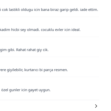
ok lastikli oldugu icin bana biraz garip geldi. iade ettim.
adim hicbi sey olmadi. cocuklu evler icin ideal.
im gibi. Rahat rahat giy cik.
e giyilebilir, kurtarıcı bi parça resmen.
 özel gunler icin gayet uygun.