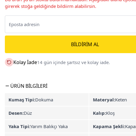
girerek stoğa geldiğinde bildiirm alabilirsin.
BILDIRIM AL
Kolay İade
14 gün içinde şartsız ve kolay iade.
ÜRÜN BILGILERI
Kumaş Tipi:
Dokuma
Materyal:
Keten
Desen:
Düz
Kalıp:
Kloş
Yaka Tipi:
Yarım Balıkçı Yaka
Kapama Şekli:
Kapa