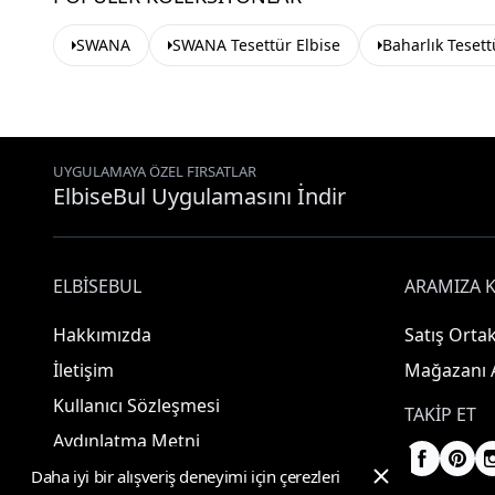
SWANA
SWANA Tesettür Elbise
Baharlık Tesett
UYGULAMAYA ÖZEL FIRSATLAR
ElbiseBul Uygulamasını İndir
ELBISEBUL
ARAMIZA K
Hakkımızda
Satış Ortak
İletişim
Mağazanı 
Kullanıcı Sözleşmesi
TAKIP ET
Aydınlatma Metni
Daha iyi bir alışveriş deneyimi için çerezleri