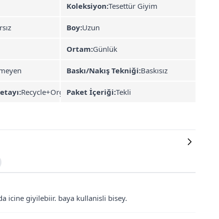
Koleksiyon:
Tesettür Giyim
rsız
Boy:
Uzun
Ortam:
Günlük
rmeyen
Baskı/Nakış Tekniği:
Baskısız
etayı:
Recycle+Organik
Paket İçeriği:
Tekli
 icine giyilebiir. baya kullanisli bisey.