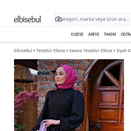
ELBISE
ABIYE
TAKIM
GIYI
ElbiseBul
Tesettür Elbise
Swana Tesettür Elbise
Siyah K