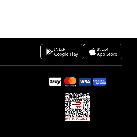
İNDİR
İNDİR
Google Play
App Store