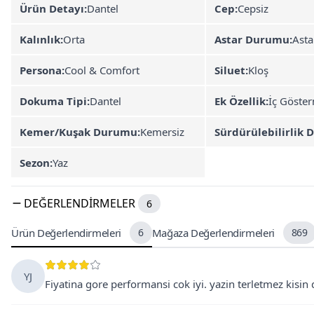
Ürün Detayı:
Dantel
Cep:
Cepsiz
Kalınlık:
Orta
Astar Durumu:
Asta
Persona:
Cool & Comfort
Siluet:
Kloş
Dokuma Tipi:
Dantel
Ek Özellik:
İç Göste
Kemer/Kuşak Durumu:
Kemersiz
Sürdürülebilirlik D
Sezon:
Yaz
DEĞERLENDIRMELER
6
Ürün Değerlendirmeleri
6
Mağaza Değerlendirmeleri
869
YJ
Fiyatina gore performansi cok iyi. yazin terletmez kisin da