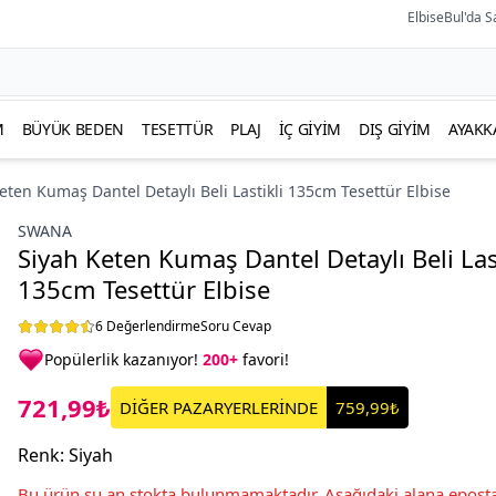
ElbiseBul'da S
M
BÜYÜK BEDEN
TESETTÜR
PLAJ
İÇ GIYIM
DIŞ GIYIM
AYAKK
eten Kumaş Dantel Detaylı Beli Lastikli 135cm Tesettür Elbise
SWANA
Siyah Keten Kumaş Dantel Detaylı Beli Last
135cm Tesettür Elbise
6 Değerlendirme
Soru Cevap
Popülerlik kazanıyor!
200+
favori!
721,99₺
DİĞER PAZARYERLERİNDE
759,99₺
Renk
:
Siyah
Bu ürün şu an stokta bulunmamaktadır. Aşağıdaki alana eposta