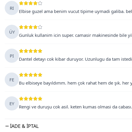
RI
Elbise guzel ama benim vucut tipime uymadi galiba. beli c
ÜY
Gunluk kullanim icin super. camasir makinesinde bile yik
PI
Dantel detayı cok kibar duruyor. Uzunlugu da tam istedig
FE
Bu elbiseye bayıldımm. hem çok rahat hem de şık. her yer
EY
Rengi ve duruşu cok asil. keten kumas olmasi da cabası.
İADE & İPTAL