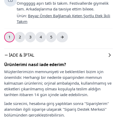
CD
Omggggg aşırı tatlı bi takım. Festivallerde giymelik
tam. Arkadaşlarıma da tavsiye ettim bileee.
Ürün
:
Beyaz Önden Bağlamalı Keten Şortlu Etek İkili
Takım
1
2
3
4
5
İADE & İPTAL
Ürünlerimi nasıl iade ederim?
Müşterilerimizin memnuniyeti ve beklentileri bizim için
önemlidir. Herhangi bir nedenle siparişinden memnun
kalmazsan ürünlerini; orjinal ambalajında, kullanılmamış ve
etiketleri çıkarılmamış olması koşuluyla teslim aldığın
tarihten itibaren 14 gün içinde iade edebilirsin.
İade sürecini, hesabına giriş yaptıktan sonra "Siparişlerim"
alanından ilgili siparişe ulaşarak "Sipariş Destek Merkezi"
bölümünden gerçekleştirebilirsin.