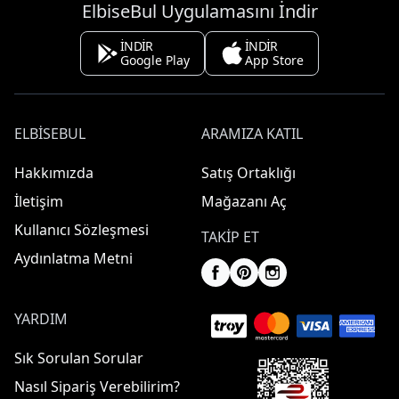
ElbiseBul Uygulamasını İndir
İNDİR
İNDİR
Google Play
App Store
ELBISEBUL
ARAMIZA KATIL
Hakkımızda
Satış Ortaklığı
İletişim
Mağazanı Aç
Kullanıcı Sözleşmesi
TAKIP ET
Aydınlatma Metni
YARDIM
Sık Sorulan Sorular
Nasıl Sipariş Verebilirim?