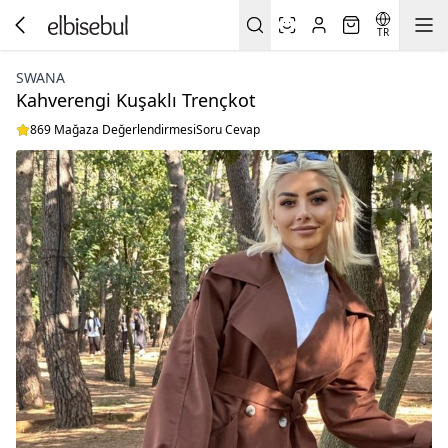
TR
SWANA
Kahverengi Kuşaklı Trençkot
869 Mağaza Değerlendirmesi
Soru Cevap