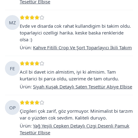
Tesettür Elbise
MZ
Evde ve disarda cok rahat kullandigim bi takim oldu.
toparlayici ozelligi harika. keske baska renkleride
olsa :)
Ürün
:
Kahve Fitilli Crop Ve Şort Toparlayıcı İkili Takım
FE
Acil bi davet icin almistim, iyi ki almisim. Tam
kurtarici bi parca oldu, uzerime de tam oturdu.
Ürün
:
Siyah Kuşak Detaylı Saten Tesettür Abiye Elbise
OP
Çizgileri çok zarif, göz yormuyor. Minimalist bi tarzım
var o yüzden cok sevdim. Kaliteli duruyo.
Ürün
:
Yağ Yeşili Cepken Detaylı Çizgi Desenli Pamuk
Tesettür Elbise