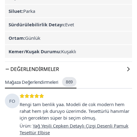
Siluet:
Parka
Sürdürülebilirlik Detayı:
Evet
Ortam:
Günlük
Kemer/Kuşak Durumu:
Kuşaklı
DEĞERLENDIRMELER
Mağaza Değerlendirmeleri
869
FO
Rengi tam benlik yaa. Modeli de cok modern hem
rahat hem şık duruyo üzerimde. Tesettürlü hanımlar
için gercekten süper bi seçim olmuş.
Ürün
:
Yağ Yeşili Cepken Detaylı Çizgi Desenli Pamuk
Tesettür Elbise