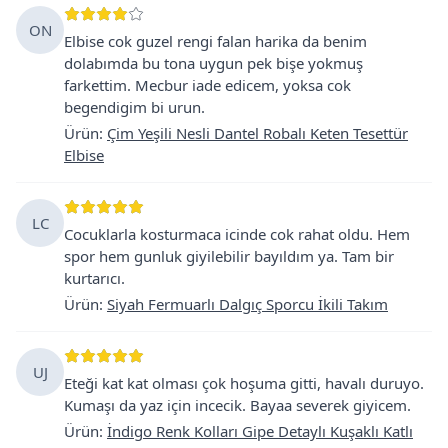
ON
Elbise cok guzel rengi falan harika da benim
dolabımda bu tona uygun pek bişe yokmuş
farkettim. Mecbur iade edicem, yoksa cok
begendigim bi urun.
Ürün
:
Çim Yeşili Nesli Dantel Robalı Keten Tesettür
Elbise
LC
Cocuklarla kosturmaca icinde cok rahat oldu. Hem
spor hem gunluk giyilebilir bayıldım ya. Tam bir
kurtarıcı.
Ürün
:
Siyah Fermuarlı Dalgıç Sporcu İkili Takım
UJ
Eteği kat kat olması çok hoşuma gitti, havalı duruyo.
Kumaşı da yaz için incecik. Bayaa severek giyicem.
Ürün
:
İndigo Renk Kolları Gipe Detaylı Kuşaklı Katlı