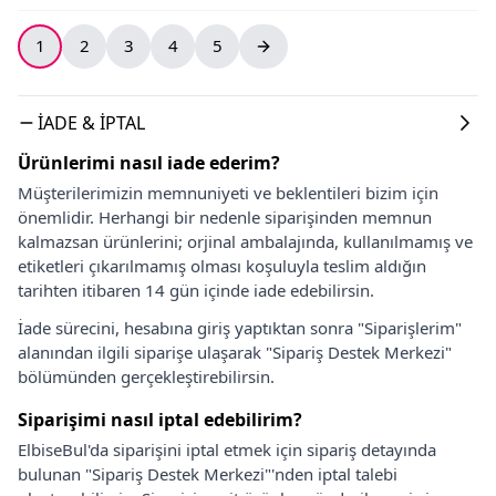
1
2
3
4
5
İADE & İPTAL
Ürünlerimi nasıl iade ederim?
Müşterilerimizin memnuniyeti ve beklentileri bizim için
önemlidir. Herhangi bir nedenle siparişinden memnun
kalmazsan ürünlerini; orjinal ambalajında, kullanılmamış ve
etiketleri çıkarılmamış olması koşuluyla teslim aldığın
tarihten itibaren 14 gün içinde iade edebilirsin.
İade sürecini, hesabına giriş yaptıktan sonra "Siparişlerim"
alanından ilgili siparişe ulaşarak "Sipariş Destek Merkezi"
bölümünden gerçekleştirebilirsin.
Siparişimi nasıl iptal edebilirim?
ElbiseBul'da siparişini iptal etmek için sipariş detayında
bulunan "Sipariş Destek Merkezi"'nden iptal talebi