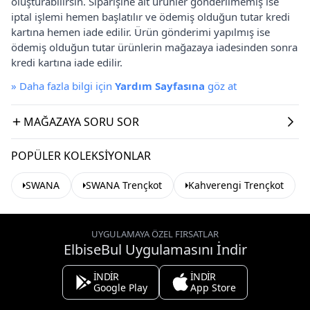
oluşturabilirsin. Siparişine ait ürünler gönderilmemiş ise
iptal işlemi hemen başlatılır ve ödemiş olduğun tutar kredi
kartına hemen iade edilir. Ürün gönderimi yapılmış ise
ödemiş olduğun tutar ürünlerin mağazaya iadesinden sonra
kredi kartına iade edilir.
»
Daha fazla bilgi için
Yardım Sayfasına
göz at
MAĞAZAYA SORU SOR
POPÜLER KOLEKSIYONLAR
SWANA
SWANA Trençkot
Kahverengi Trençkot
UYGULAMAYA ÖZEL FIRSATLAR
ElbiseBul Uygulamasını İndir
İNDİR
İNDİR
Google Play
App Store