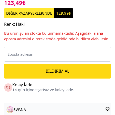
123,49₺
DİĞER PAZARYERLERİNDE
129,99₺
Renk
:
Haki
Bu ürün şu an stokta bulunmamaktadır. Aşağıdaki alana
eposta adresini girerek stoğa geldiğinde bildiirm alabilirsin.
BILDIRIM AL
Kolay İade
14 gün içinde şartsız ve kolay iade.
SWANA