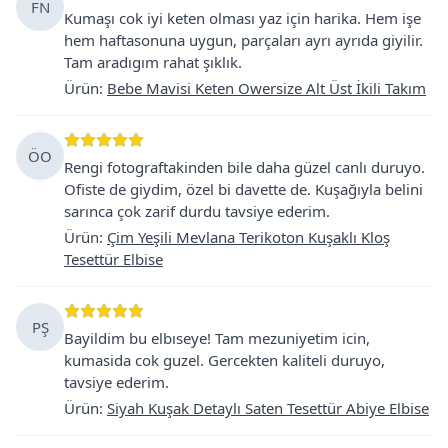
FN
Kumaşı cok iyi keten olması yaz için harika. Hem işe
hem haftasonuna uygun, parçaları ayrı ayrıda giyilir.
Tam aradıgım rahat şıklık.
Ürün
:
Bebe Mavisi Keten Owersize Alt Üst İkili Takım
ÖO
Rengi fotograftakinden bile daha güzel canlı duruyo.
Ofiste de giydim, özel bi davette de. Kuşağıyla belini
sarınca çok zarif durdu tavsiye ederim.
Ürün
:
Çim Yeşili Mevlana Terikoton Kuşaklı Kloş
Tesettür Elbise
PŞ
Bayildim bu elbıseye! Tam mezuniyetim icin,
kumasida cok guzel. Gercekten kaliteli duruyo,
tavsiye ederim.
Ürün
:
Siyah Kuşak Detaylı Saten Tesettür Abiye Elbise