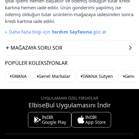
iptal işlemi hemen başlatılır ve ödemiş olduğun tutar kredi
kartına hemen iade edilir. Ürün gönderimi yapılmış ise
ödemiş olduğun tutar ürünlerin mağazaya iadesinden sonra
kredi kartına iade edilir.
»
Daha fazla bilgi için
Yardım Sayfasına
göz at
MAĞAZAYA SORU SOR
POPÜLER KOLEKSIYONLAR
SWANA
Genel Markalar
SWANA Sütyen
Genel 
UYGULAMAYA ÖZEL FIRSATLAR
ElbiseBul Uygulamasını İndir
İNDİR
İNDİR
Google Play
App Store