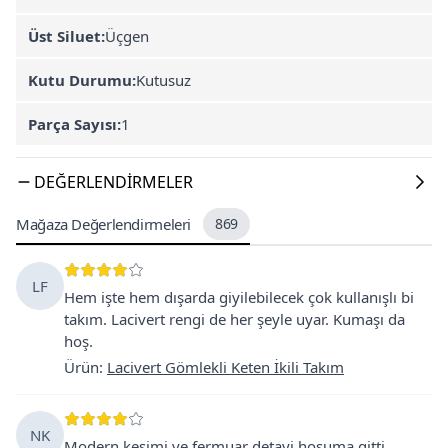
Üst Siluet:
Üçgen
Kutu Durumu:
Kutusuz
Parça Sayısı:
1
DEĞERLENDIRMELER
Mağaza Değerlendirmeleri
869
LF
Hem işte hem dışarda giyilebilecek çok kullanışlı bi
takım. Lacivert rengi de her şeyle uyar. Kumaşı da
hoş.
Ürün
:
Lacivert Gömlekli Keten İkili Takım
NK
Modern kesimi ve fermuar detayi hoşuma gitti.