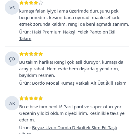
VS
kumaşı falan iyiydi ama üzerimde duruşunu pek
begenmedim. kesimi bana uymadı maalesef iade
etmek zorunda kaldım. rengi de beni açmadı sanırım.
Ürün
:
Haki Premium Nakışlı Yelek Pantolon İkili
Takım
ÇO
Bu takım harika! Rengi çok asil duruyor, kumaşı da
acayip rahat. Hem evde hem dışarda giyebilirim,
bayıldım resmen.
Ürün
:
Bordo Modal Kumaş Vatkalı Alt Üst İkili Takım
AK
Bu elbise tam benlik! Paril paril ve super oturuyor.
Gecenin yildizi oldum diyebilirim. Kesinlikle tavsiye
ederim.
Ürün
:
Beyaz Uzun Damla Dekolteli Slim Fit Taşlı
Elbise