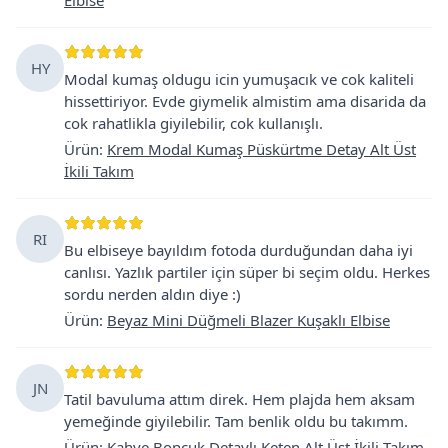
HY
Modal kumaş oldugu icin yumuşacık ve cok kaliteli
hissettiriyor. Evde giymelik almistim ama disarida da
cok rahatlikla giyilebilir, cok kullanışlı.
Ürün
:
Krem Modal Kumaş Püskürtme Detay Alt Üst
İkili Takım
RI
Bu elbiseye bayıldım fotoda durduğundan daha iyi
canlısı. Yazlık partiler için süper bi seçim oldu. Herkes
sordu nerden aldın diye :)
Ürün
:
Beyaz Mini Düğmeli Blazer Kuşaklı Elbise
JN
Tatil bavuluma attım direk. Hem plajda hem aksam
yemeğinde giyilebilir. Tam benlik oldu bu takımm.
Ürün
:
Kahve Boncuk Detaylı Keten Alt Üst İkili Takım