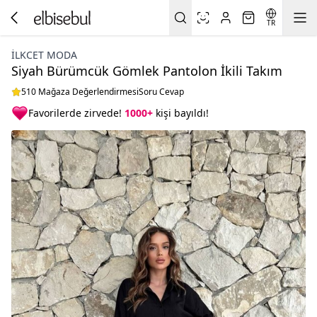
TR
İLKCET MODA
Siyah Bürümcük Gömlek Pantolon İkili Takım
510 Mağaza Değerlendirmesi
Soru Cevap
Favorilerde zirvede!
1000+
kişi bayıldı!