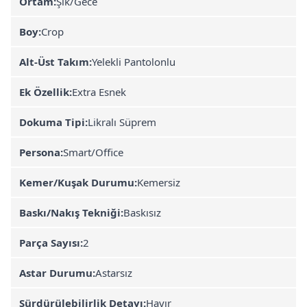
Ortam:
Şık/Gece
Boy:
Crop
Alt-Üst Takım:
Yelekli Pantolonlu
Ek Özellik:
Extra Esnek
Dokuma Tipi:
Likralı Süprem
Persona:
Smart/Office
Kemer/Kuşak Durumu:
Kemersiz
Baskı/Nakış Tekniği:
Baskısız
Parça Sayısı:
2
Astar Durumu:
Astarsız
Sürdürülebilirlik Detayı:
Hayır