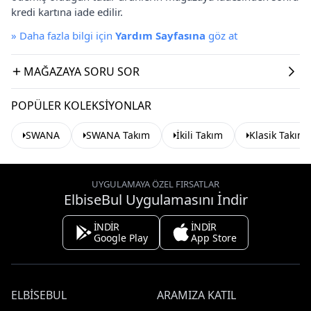
kredi kartına iade edilir.
»
Daha fazla bilgi için
Yardım Sayfasına
göz at
MAĞAZAYA SORU SOR
POPÜLER KOLEKSIYONLAR
SWANA
SWANA Takım
İkili Takım
Klasik Takım
UYGULAMAYA ÖZEL FIRSATLAR
ElbiseBul Uygulamasını İndir
İNDİR
İNDİR
Google Play
App Store
ELBISEBUL
ARAMIZA KATIL