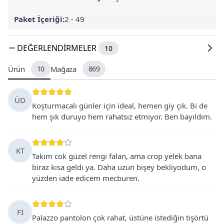
Paket İçeriği:
2 - 49
DEĞERLENDIRMELER
10
Ürün
10
Mağaza
869
ÜD
Koşturmacalı günler için ideal, hemen giy çık. Bi de
hem şık duruyo hem rahatsız etmiyor. Ben bayıldım.
KT
Takım cok güzel rengi falan, ama crop yelek bana
biraz kısa geldi ya. Daha uzun bişey bekliyodum, o
yüzden iade edicem mecburen.
FI
Palazzo pantolon çok rahat, üstüne istediğin tişörtü