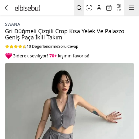
TR
SWANA
Gri Düğmeli Çizgili Crop Kısa Yelek Ve Palazzo
Geniş Paça İkili Takım
10 Değerlendirme
Soru Cevap
Giderek seviliyor!
70+
kişinin favorisi!