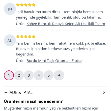
JN
Tatil bavuluma attım direk. Hem plajda hem aksam
yemeğinde giyilebilir. Tam benlik oldu bu takımm.
Ürün
:
Kahve Boncuk Detaylı Keten Alt Üst İkili Takım
AU
Tam benim tarzım. hem rahat hem cokk şık bi elbise.
Bi davet için aldım herkese tavsiye ederim. çok
begendim.
Ürün
:
Bordo Mini Taşlı Ottoman Elbise
1
2
3
4
5
İADE & İPTAL
Ürünlerimi nasıl iade ederim?
Müşterilerimizin memnuniyeti ve beklentileri bizim için