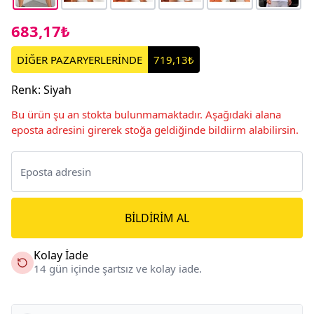
683,17₺
DİĞER PAZARYERLERİNDE
719,13₺
Renk
:
Siyah
Bu ürün şu an stokta bulunmamaktadır. Aşağıdaki alana
eposta adresini girerek stoğa geldiğinde bildiirm alabilirsin.
BILDIRIM AL
Kolay İade
14 gün içinde şartsız ve kolay iade.