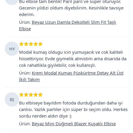
Bu elbise tam benlik! Paril paril ve super oturuyor.
Gecenin yildizi oldum diyebilirim. Kesinlikle tavsiye
ederim.
Ürün
:
Beyaz Uzun Damla Dekolteli Slim Fit Taşlı
Elbise
HY
Modal kumaş oldugu icin yumuşacık ve cok kaliteli
hissettiriyor. Evde giymelik almistim ama disarida da
cok rahatlikla giyilebilir, cok kullanışlı.
Ürün
:
Krem Modal Kumaş Püskürtme Detay Alt Üst
İkili Takım
RI
Bu elbiseye bayıldım fotoda durduğundan daha iyi
canlısı. Yazlık partiler için süper bi seçim oldu. Herkes
sordu nerden aldın diye :)
Ürün
:
Beyaz Mini Düğmeli Blazer Kuşaklı Elbise