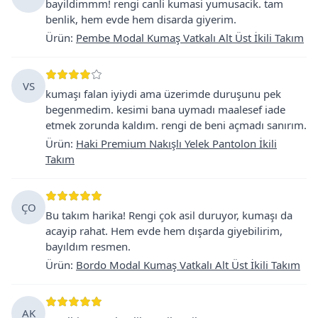
bayildimmm! rengi canli kumasi yumusacik. tam
benlik, hem evde hem disarda giyerim.
Ürün
:
Pembe Modal Kumaş Vatkalı Alt Üst İkili Takım
VS
kumaşı falan iyiydi ama üzerimde duruşunu pek
begenmedim. kesimi bana uymadı maalesef iade
etmek zorunda kaldım. rengi de beni açmadı sanırım.
Ürün
:
Haki Premium Nakışlı Yelek Pantolon İkili
Takım
ÇO
Bu takım harika! Rengi çok asil duruyor, kumaşı da
acayip rahat. Hem evde hem dışarda giyebilirim,
bayıldım resmen.
Ürün
:
Bordo Modal Kumaş Vatkalı Alt Üst İkili Takım
AK