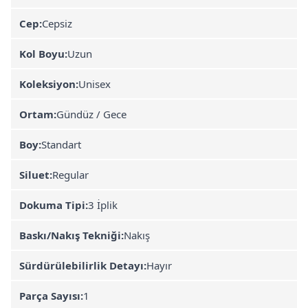
Cep:
Cepsiz
Kol Boyu:
Uzun
Koleksiyon:
Unisex
Ortam:
Gündüz / Gece
Boy:
Standart
Siluet:
Regular
Dokuma Tipi:
3 İplik
Baskı/Nakış Tekniği:
Nakış
Sürdürülebilirlik Detayı:
Hayır
Parça Sayısı:
1