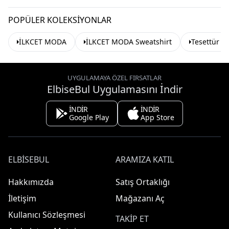
POPÜLER KOLEKSIYONLAR
İLKCET MODA
İLKCET MODA Sweatshirt
Tesettür S
UYGULAMAYA ÖZEL FIRSATLAR
ElbiseBul Uygulamasını İndir
İNDİR
İNDİR
Google Play
App Store
ELBISEBUL
ARAMIZA KATIL
Hakkımızda
Satış Ortaklığı
İletişim
Mağazanı Aç
Kullanıcı Sözleşmesi
TAKIP ET