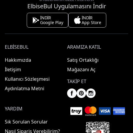
ElbiseBul Uygulamasını İndir
İNDİR
İNDİR
Google Play
App Store
ELBISEBUL
ARAMIZA KATIL
Hakkımızda
Satış Ortaklığı
İletişim
Mağazanı Aç
Kullanıcı Sözleşmesi
TAKIP ET
Aydınlatma Metni
YARDIM
Sık Sorulan Sorular
Nasıl Sipariş Verebilirim?