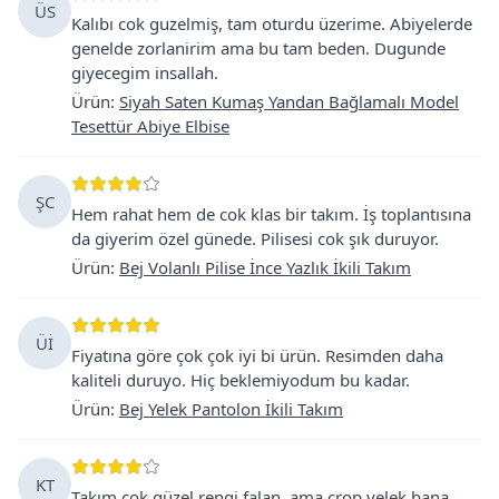
ÜS
Kalıbı cok guzelmiş, tam oturdu üzerime. Abiyelerde
genelde zorlanirim ama bu tam beden. Dugunde
giyecegim insallah.
Ürün
:
Siyah Saten Kumaş Yandan Bağlamalı Model
Tesettür Abiye Elbise
ŞC
Hem rahat hem de cok klas bir takım. İş toplantısına
da giyerim özel günede. Pilisesi cok şık duruyor.
Ürün
:
Bej Volanlı Pilise İnce Yazlık İkili Takım
Üİ
Fiyatına göre çok çok iyi bi ürün. Resimden daha
kaliteli duruyo. Hiç beklemiyodum bu kadar.
Ürün
:
Bej Yelek Pantolon İkili Takım
KT
Takım cok güzel rengi falan, ama crop yelek bana