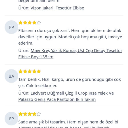
begendim alin derim.
Ürün
:
Vizon Jakarlı Tesettür Elbise
FP
Elbisenin duruşu çok zarif. Hem günlük hem de ufak
davetler için uygun. Modeli çok hoşuma gitti, tavsiye
ederim.
Ürün
:
Mavi Kreş Yazlık Kumaş Üst Cep Detay Tesettür
Elbise Boy:135cm
BA
Tam benlik. Hizli kargo, urun de göründügü gibi cok
şik. Cok tesekkurler.
Ürün
:
Lacivert Düğmeli Çizgili Crop Kısa Yelek Ve
Palazzo Geniş Paça Pantolon İkili Takım
EP
Sade ama şık bi tasarim. Hem nişan hem de özel bi
akşam yemeği için uygun bence. cok kullanışlı.