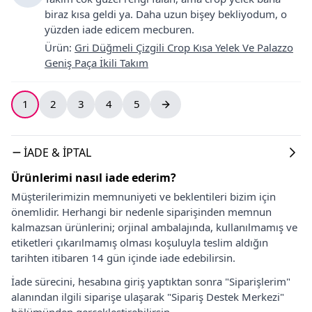
biraz kısa geldi ya. Daha uzun bişey bekliyodum, o
yüzden iade edicem mecburen.
Ürün
:
Gri Düğmeli Çizgili Crop Kısa Yelek Ve Palazzo
Geniş Paça İkili Takım
1
2
3
4
5
İADE & İPTAL
Ürünlerimi nasıl iade ederim?
Müşterilerimizin memnuniyeti ve beklentileri bizim için
önemlidir. Herhangi bir nedenle siparişinden memnun
kalmazsan ürünlerini; orjinal ambalajında, kullanılmamış ve
etiketleri çıkarılmamış olması koşuluyla teslim aldığın
tarihten itibaren 14 gün içinde iade edebilirsin.
İade sürecini, hesabına giriş yaptıktan sonra "Siparişlerim"
alanından ilgili siparişe ulaşarak "Sipariş Destek Merkezi"
bölümünden gerçekleştirebilirsin.