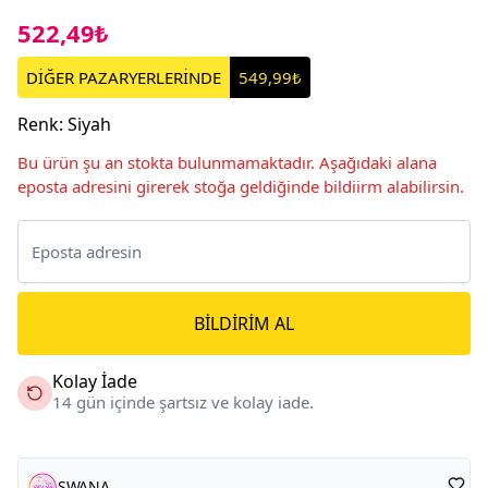
522,49₺
DİĞER PAZARYERLERİNDE
549,99₺
Renk
:
Siyah
Bu ürün şu an stokta bulunmamaktadır. Aşağıdaki alana
eposta adresini girerek stoğa geldiğinde bildiirm alabilirsin.
BILDIRIM AL
Kolay İade
14 gün içinde şartsız ve kolay iade.
SWANA