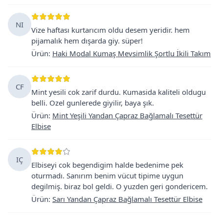
NI
Vize haftası kurtarıcım oldu desem yeridir. hem
pijamalık hem dışarda giy. süper!
Ürün
:
Haki Modal Kumaş Mevsimlik Şortlu İkili Takım
CF
Mint yesili cok zarif durdu. Kumasida kaliteli oldugu
belli. Ozel gunlerede giyilir, baya şık.
Ürün
:
Mint Yeşili Yandan Çapraz Bağlamalı Tesettür
Elbise
IÇ
Elbiseyi cok begendigim halde bedenime pek
oturmadı. Sanırım benim vücut tipime uygun
degilmiş. biraz bol geldi. O yuzden geri gondericem.
Ürün
:
Sarı Yandan Çapraz Bağlamalı Tesettür Elbise