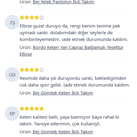
Ürün
:
Bej Yelek Pantolon İkili Takım
ZŞ
Elbise guzel duruyo da, rengi benim tenime pek
uymadı sanki. dolabımdaki diğer seylerle de
kombinleyemedim. iade etmek durumunda kaldım.
Ürün
:
Bordo Keten Yan Çapraz Bağlamalı Tesettür
Elbise
ÜD
Resimde daha şık duruyordu sanki, bekledigimden
cok daha spor geldi. İade etmek durumunda kaldım.
Ürün
:
Bej Gömlek Keten İkili Takım
EP
Keten kalitesi belli, yaşa basmıyor baya rahat bi
takim. Tavsiye ederimm, çok kullanişli.
Ürün
:
Bej Gömlek Keten İkili Takım