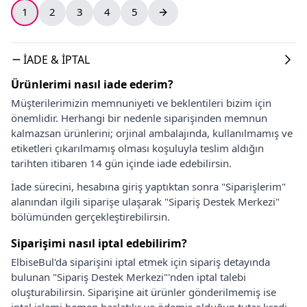
1
2
3
4
5
İADE & İPTAL
Ürünlerimi nasıl iade ederim?
Müşterilerimizin memnuniyeti ve beklentileri bizim için
önemlidir. Herhangi bir nedenle siparişinden memnun
kalmazsan ürünlerini; orjinal ambalajında, kullanılmamış ve
etiketleri çıkarılmamış olması koşuluyla teslim aldığın
tarihten itibaren 14 gün içinde iade edebilirsin.
İade sürecini, hesabına giriş yaptıktan sonra "Siparişlerim"
alanından ilgili siparişe ulaşarak "Sipariş Destek Merkezi"
bölümünden gerçekleştirebilirsin.
Siparişimi nasıl iptal edebilirim?
ElbiseBul'da siparişini iptal etmek için sipariş detayında
bulunan "Sipariş Destek Merkezi"'nden iptal talebi
oluşturabilirsin. Siparişine ait ürünler gönderilmemiş ise
iptal işlemi hemen başlatılır ve ödemiş olduğun tutar kredi