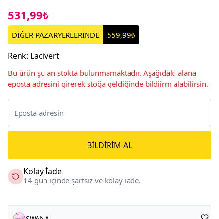
531,99₺
DİĞER PAZARYERLERİNDE
559,99₺
Renk
:
Lacivert
Bu ürün şu an stokta bulunmamaktadır. Aşağıdaki alana
eposta adresini girerek stoğa geldiğinde bildiirm alabilirsin.
BILDIRIM AL
Kolay İade
14 gün içinde şartsız ve kolay iade.
SWANA