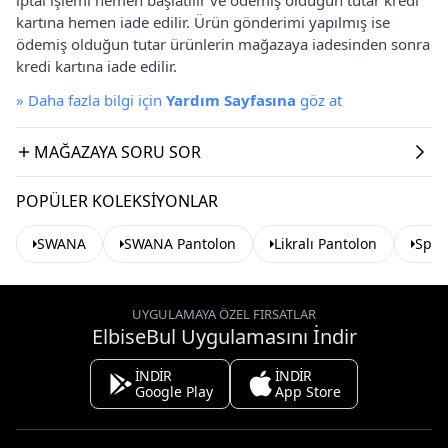
kartına hemen iade edilir. Ürün gönderimi yapılmış ise
ödemiş olduğun tutar ürünlerin mağazaya iadesinden sonra
kredi kartına iade edilir.
»
Daha fazla bilgi için
Yardım Sayfasına
göz at
MAĞAZAYA SORU SOR
POPÜLER KOLEKSIYONLAR
SWANA
SWANA Pantolon
Likralı Pantolon
Spor
UYGULAMAYA ÖZEL FIRSATLAR
ElbiseBul Uygulamasını İndir
İNDİR
İNDİR
Google Play
App Store