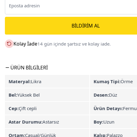
BILDIRIM AL
Kolay İade
14 gün içinde şartsız ve kolay iade.
ÜRÜN BILGILERI
Materyal:
Likra
Kumaş Tipi:
Örme
Bel:
Yüksek Bel
Desen:
Düz
Cep:
Çift cepli
Ürün Detayı:
Fermu
Astar Durumu:
Astarsız
Boy:
Uzun
Ortam:
Casual/Günlük
Kalıp:
Palazzo