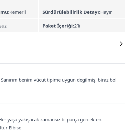
umu:
Kemerli
Sürdürülebilirlik Detayı:
Hayır
suz
Paket İçeriği:
2'li
Sanırım benim vücut tipime uygun degilmiş. biraz bol
. Her yaşa yakışacak zamansız bi parça gercekten.
ttür Elbise