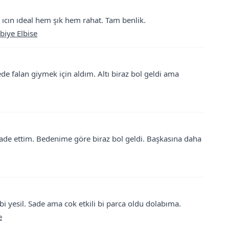
ıcın ıdeal hem şık hem rahat. Tam benlik.
biye Elbise
ede falan giymek için aldım. Altı biraz bol geldi ama
iade ettim. Bedenime göre biraz bol geldi. Başkasına daha
i yesil. Sade ama cok etkili bi parca oldu dolabıma.
e