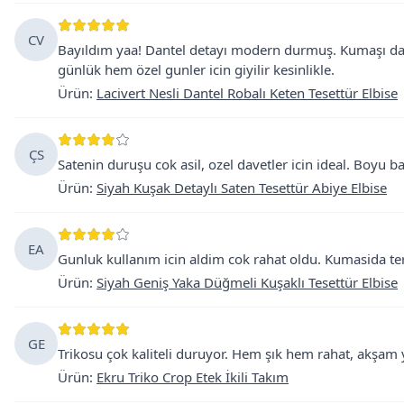
CV
Bayıldım yaa! Dantel detayı modern durmuş. Kumaşı da y
günlük hem özel gunler icin giyilir kesinlikle.
Ürün
:
Lacivert Nesli Dantel Robalı Keten Tesettür Elbise
ÇS
Satenin duruşu cok asil, ozel davetler icin ideal. Boyu b
Ürün
:
Siyah Kuşak Detaylı Saten Tesettür Abiye Elbise
EA
Gunluk kullanım icin aldim cok rahat oldu. Kumasida terl
Ürün
:
Siyah Geniş Yaka Düğmeli Kuşaklı Tesettür Elbise
GE
Trikosu çok kaliteli duruyor. Hem şık hem rahat, akşam ye
Ürün
:
Ekru Triko Crop Etek İkili Takım