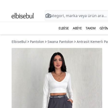
ELBISE
ABIYE
TAKIM
GIYI
ElbiseBul
Pantolon
Swana Pantolon
Antrasit Kemerli P