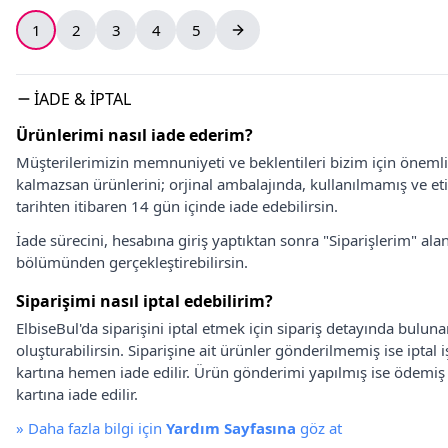
1
2
3
4
5
İADE & İPTAL
Ürünlerimi nasıl iade ederim?
Müşterilerimizin memnuniyeti ve beklentileri bizim için önem
kalmazsan ürünlerini; orjinal ambalajında, kullanılmamış ve eti
tarihten itibaren 14 gün içinde iade edebilirsin.
İade sürecini, hesabına giriş yaptıktan sonra "Siparişlerim" alan
bölümünden gerçekleştirebilirsin.
Siparişimi nasıl iptal edebilirim?
ElbiseBul'da siparişini iptal etmek için sipariş detayında bulun
oluşturabilirsin. Siparişine ait ürünler gönderilmemiş ise iptal
kartına hemen iade edilir. Ürün gönderimi yapılmış ise ödemi
kartına iade edilir.
»
Daha fazla bilgi için
Yardım Sayfasına
göz at