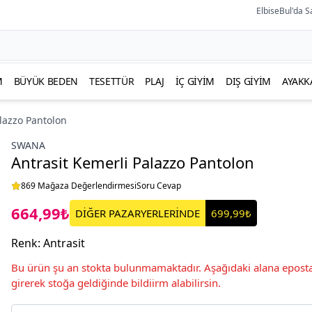
ElbiseBul'da S
M
BÜYÜK BEDEN
TESETTÜR
PLAJ
İÇ GIYIM
DIŞ GIYIM
AYAKK
alazzo Pantolon
SWANA
Antrasit Kemerli Palazzo Pantolon
869 Mağaza Değerlendirmesi
Soru Cevap
664,99₺
DİĞER PAZARYERLERİNDE
699,99₺
Renk
:
Antrasit
Bu ürün şu an stokta bulunmamaktadır. Aşağıdaki alana eposta
girerek stoğa geldiğinde bildiirm alabilirsin.