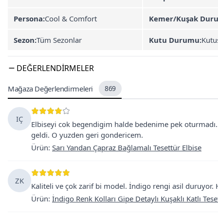
Persona:
Cool & Comfort
Kemer/Kuşak Dur
Sezon:
Tüm Sezonlar
Kutu Durumu:
Kutu
DEĞERLENDIRMELER
Mağaza Değerlendirmeleri
869
IÇ
Elbiseyi cok begendigim halde bedenime pek oturmadı. 
geldi. O yuzden geri gondericem.
Ürün
:
Sarı Yandan Çapraz Bağlamalı Tesettür Elbise
ZK
Kaliteli ve çok zarif bi model. İndigo rengi asil duruyor
Ürün
:
İndigo Renk Kolları Gipe Detaylı Kuşaklı Katlı Tese