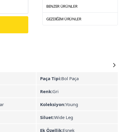
BENZER ÜRÜNLER
GEZDIĞIM ÜRÜNLER
Paça Tipi:
Bol Paça
Renk:
Gri
ar
Koleksiyon:
Young
Siluet:
Wide Leg
Ek Özellik:
Esnek