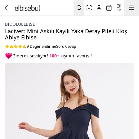
TR
BIDOLUELBISE
Lacivert Mini Askılı Kayık Yaka Detay Pileli Kloş
Abiye Elbise
9 Değerlendirme
Soru Cevap
Giderek seviliyor!
100+
kişinin favorisi!