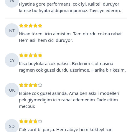
YV
Fiyatina gore performansı cok iyi. Kaliteli duruyor
kimse bu fiyata aldigima inanmaz. Tavsiye ederim.
NT
Nisan töreni icin almistim. Tam oturdu cokda rahat.
Hem asil hem cici duruyor.
CY
Kisa boylulara cok yakisir. Bedenim s olmasina
ragmen cok guzel durdu uzerimde. Harika bir kesim.
ÜK
Elbise cok guzel aslında. Ama ben askılı modelleri
pek giymedigim icin rahat edemedim. Iade ettim
mecbur.
SD
Cok zarif bi parça. Hem abiye hem kokteyl icin