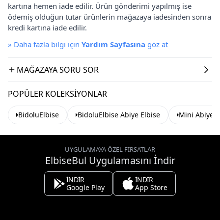
kartına hemen iade edilir. Ürün gönderimi yapılmış ise
ödemiş olduğun tutar ürünlerin mağazaya iadesinden sonra
kredi kartına iade edilir.
»
Daha fazla bilgi için
Yardım Sayfasına
göz at
MAĞAZAYA SORU SOR
POPÜLER KOLEKSIYONLAR
BidoluElbise
BidoluElbise Abiye Elbise
Mini Abiye E
UYGULAMAYA ÖZEL FIRSATLAR
ElbiseBul Uygulamasını İndir
İNDİR
İNDİR
Google Play
App Store