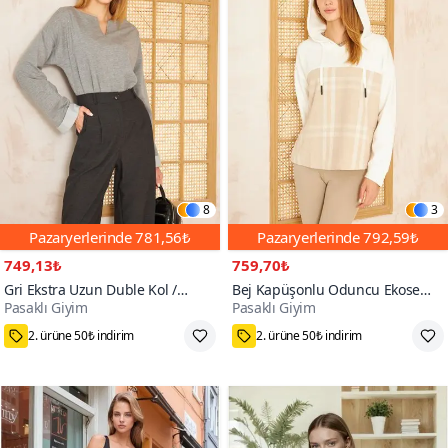
8
3
Pazaryerlerinde
781,56₺
Pazaryerlerinde
792,59₺
749,13₺
759,70₺
Gri Ekstra Uzun Duble Kol /
Bej Kapüşonlu Oduncu Ekose
Pasaklı Giyim
Pasaklı Giyim
Yakası Yırtmaçlı Salaş Bluz
Desenli Garnili Rahat Kesim
Sweatshirt
Salaş Beyaz Sweatshirt
75₺ Kupon Fırsatı
75₺ Kupon Fırsatı