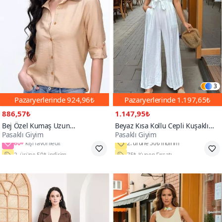
3
Pazaryerlerinde
924,96₺
Pazaryerlerinde
1.197,65₺
886,57₺
1.147,95₺
Bej Özel Kumaş Uzun
Beyaz Kısa Kollu Cepli Kuşaklı
Pasaklı Giyim
Pasaklı Giyim
Katlanabilir Kollu Keten Basic
Rahat Tulum
60+
Klasik Yazlık Gömlek
2. ürüne 50₺ indirim
75₺ Kupon Fırsatı