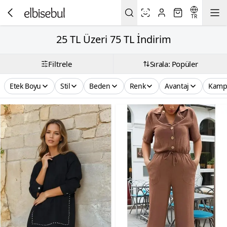
TR
25 TL Üzeri 75 TL İndirim
Filtrele
Sırala: Popüler
Etek Boyu
Stil
Beden
Renk
Avantaj
Kamp