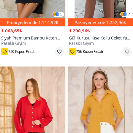
5
7
Pazaryerlerinde
1.114,92₺
Pazaryerlerinde
1.252,96₺
1.068,65₺
1.200,96₺
Siyah Premium Bambu Keten
Gül Kurusu Kısa Kollu Ceket Yaka
Pasaklı Giyim
Pasaklı Giyim
Kumaş Uzun Kollu İnci Süslemeli
Düğmeli Beli Büzgülü Tulum
Terletmez Tunik Bluz
46₺ daha az öde
52₺ daha az öde