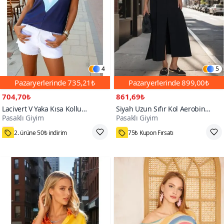
4
5
Pazaryerlerinde
735,21₺
Pazaryerlerinde
899,00₺
704,70₺
861,69₺
Lacivert V Yaka Kısa Kollu
Siyah Uzun Sıfır Kol Aerobin
Pasaklı Giyim
Pasaklı Giyim
Terletmez Tişört / Bluz
Kumaş A Kesim Yırtmaçlı Yazlık
200+
Elbise
2. ürüne 50₺ indirim
75₺ Kupon Fırsatı