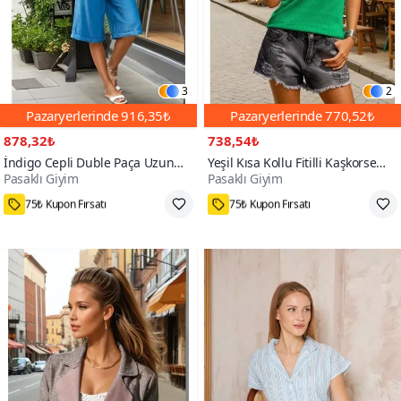
3
2
Pazaryerlerinde
916,35₺
Pazaryerlerinde
770,52₺
878,32₺
738,54₺
İndigo Cepli Duble Paça Uzun
Yeşil Kısa Kollu Fitilli Kaşkorse
Pasaklı Giyim
Pasaklı Giyim
Keten Bermuda Şort
Viskon Pamuk Polo Yaka T-Shirt
75₺ Kupon Fırsatı
75₺ Kupon Fırsatı