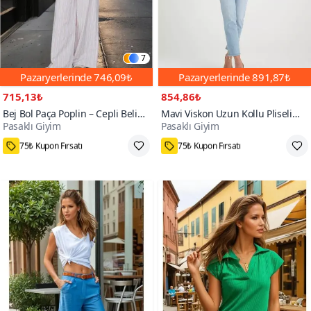
7
Pazaryerlerinde
746,09₺
Pazaryerlerinde
891,87₺
715,13₺
854,86₺
Bej Bol Paça Poplin – Cepli Beli
Mavi Viskon Uzun Kollu Pliseli
Pasaklı Giyim
Pasaklı Giyim
Bağcıklı Fisto Detaylı Rahat
Dökümlü Bol Kesim Yazlık Tunik
Kesim Pantolon
İndigo Bej Gömlek
75₺ Kupon Fırsatı
75₺ Kupon Fırsatı