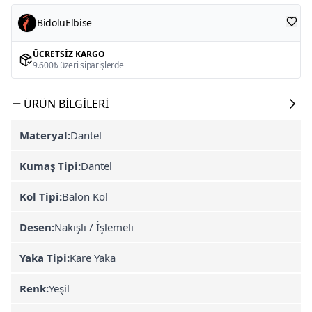
BidoluElbise
ÜCRETSIZ KARGO
9.600₺ üzeri siparişlerde
ÜRÜN BILGILERI
Materyal:
Dantel
Kumaş Tipi:
Dantel
Kol Tipi:
Balon Kol
Desen:
Nakışlı / İşlemeli
Yaka Tipi:
Kare Yaka
Renk:
Yeşil