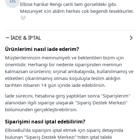
DS
Elbise harika! Rengi canli tam gorseldeki gibi.
Mezuniyet icin aldim herkes cok begendi tesekkurler.
🤍
İADE & İPTAL
Ürünlerimi nasıl iade ederim?
Müşterilerimizin memnuniyeti ve beklentileri bizim için
önemlidir. Herhangi bir nedenle siparişinden memnun
kalmazsan ürünlerini; orjinal ambalajında, kullanılmamış ve
etiketleri çıkarılmamış olması koşuluyla teslim aldığın
tarihten itibaren 14 gün içinde iade edebilirsin.
İade sürecini, hesabına giriş yaptıktan sonra "Siparişlerim"
alanından ilgili siparişe ulaşarak "Sipariş Destek Merkezi"
bölümünden gerçekleştirebilirsin.
Siparişimi nasıl iptal edebilirim?
ElbiseBul'da siparişini iptal etmek için sipariş detayında
bulunan "Sipariş Destek Merkezi"'nden iptal talebi