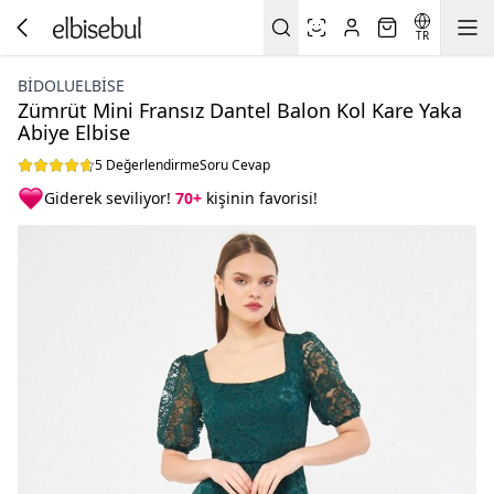
TR
BIDOLUELBISE
Zümrüt Mini Fransız Dantel Balon Kol Kare Yaka
Abiye Elbise
5 Değerlendirme
Soru Cevap
Giderek seviliyor!
70+
kişinin favorisi!