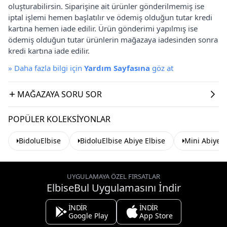
oluşturabilirsin. Siparişine ait ürünler gönderilmemiş ise
iptal işlemi hemen başlatılır ve ödemiş olduğun tutar kredi
kartına hemen iade edilir. Ürün gönderimi yapılmış ise
ödemiş olduğun tutar ürünlerin mağazaya iadesinden sonra
kredi kartına iade edilir.
»
Daha fazla bilgi için
Yardım Sayfasına
göz at
MAĞAZAYA SORU SOR
POPÜLER KOLEKSIYONLAR
BidoluElbise
BidoluElbise Abiye Elbise
Mini Abiye E
UYGULAMAYA ÖZEL FIRSATLAR
ElbiseBul Uygulamasını İndir
İNDİR
İNDİR
Google Play
App Store