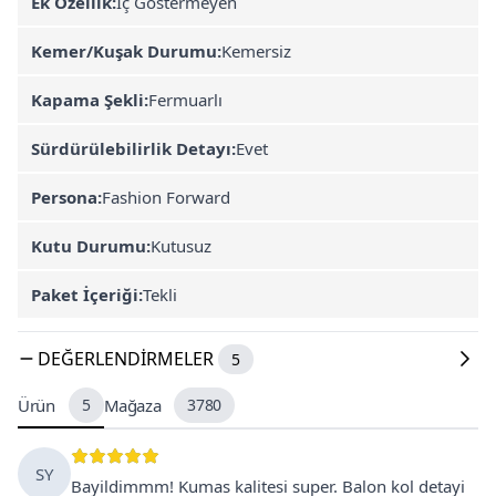
Ek Özellik:
İç Göstermeyen
Kemer/Kuşak Durumu:
Kemersiz
Kapama Şekli:
Fermuarlı
Sürdürülebilirlik Detayı:
Evet
Persona:
Fashion Forward
Kutu Durumu:
Kutusuz
Paket İçeriği:
Tekli
DEĞERLENDIRMELER
5
Ürün
5
Mağaza
3780
SY
Bayildimmm! Kumas kalitesi super. Balon kol detayi