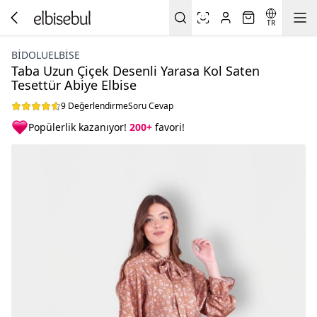
TR
BIDOLUELBISE
Taba Uzun Çiçek Desenli Yarasa Kol Saten
Tesettür Abiye Elbise
9 Değerlendirme
Soru Cevap
Popülerlik kazanıyor!
200+
favori!