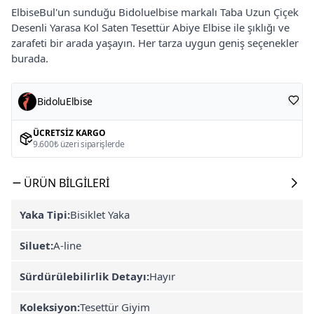
ElbiseBul'un sunduğu Bidoluelbise markalı Taba Uzun Çiçek
Desenli Yarasa Kol Saten Tesettür Abiye Elbise ile şıklığı ve
zarafeti bir arada yaşayın. Her tarza uygun geniş seçenekler
burada.
BidoluElbise
ÜCRETSIZ KARGO
9.600₺ üzeri siparişlerde
ÜRÜN BILGILERI
Yaka Tipi:
Bisiklet Yaka
Siluet:
A-line
Sürdürülebilirlik Detayı:
Hayır
Koleksiyon:
Tesettür Giyim