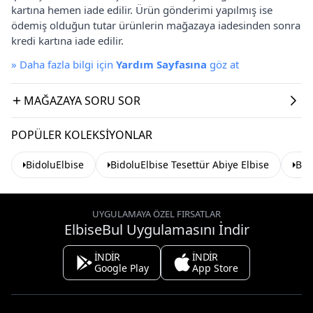
kartına hemen iade edilir. Ürün gönderimi yapılmış ise
ödemiş olduğun tutar ürünlerin mağazaya iadesinden sonra
kredi kartına iade edilir.
»
Daha fazla bilgi için
Yardım Sayfasına
göz at
MAĞAZAYA SORU SOR
POPÜLER KOLEKSIYONLAR
BidoluElbise
BidoluElbise Tesettür Abiye Elbise
Bah
UYGULAMAYA ÖZEL FIRSATLAR
ElbiseBul Uygulamasını İndir
İNDİR
İNDİR
Google Play
App Store