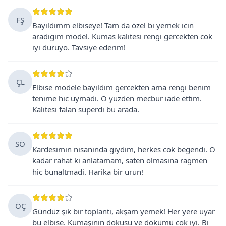
FŞ
Bayildimm elbiseye! Tam da özel bi yemek icin
aradigim model. Kumas kalitesi rengi gercekten cok
iyi duruyo. Tavsiye ederim!
ÇL
Elbise modele bayildim gercekten ama rengi benim
tenime hic uymadi. O yuzden mecbur iade ettim.
Kalitesi falan superdi bu arada.
SÖ
Kardesimin nisaninda giydim, herkes cok begendi. O
kadar rahat ki anlatamam, saten olmasina ragmen
hic bunaltmadi. Harika bir urun!
ÖÇ
Gündüz şık bir toplantı, akşam yemek! Her yere uyar
bu elbise. Kumaşının dokusu ve dökümü cok iyi. Bi