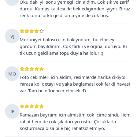
Okuldaki yil sonu yemegi icin aldim. Cok şık ve zarif
durdu. Kumas kalitesi de bekledigimden iyiydi. Biraz
renk tonu farkli geldi ama yine de cok hoş.
VJ
Mezuniyet balosu icin bakiyodum, bu elbiseyi
gordum bayildimm. Cok farkli ve orjinal duruyo. Bi
tik uzun geldi ama topukluyla hallolur :)
MO
Foto cekimleri icin aldim, resimlerde harika cikiyo!
Yarasa kol detayi ve yaka baglamasi cok farkli havasi
var. Tam bi influencer elbiseli :D
IE
Ramazan bayramı icin almistim cok icime sindi. Hem
rahat hem de cok şık duruyo üstte. Çocuklarla
koşturmaca olsa bile hiç rahatsız etmiyo.