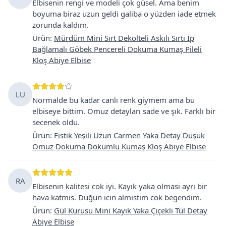
Elbisenin rengi ve modeli çok güsel. Ama benim
boyuma biraz uzun geldi galiba o yüzden iade etmek
zorunda kaldım.
Ürün
:
Mürdüm Mini Sırt Dekolteli Askılı Sırtı İp
Bağlamalı Göbek Pencereli Dokuma Kumaş Pileli
Kloş Abiye Elbise
LU
Normalde bu kadar canlı renk giymem ama bu
elbiseye bittim. Omuz detayları sade ve şık. Farklı bir
secenek oldu.
Ürün
:
Fıstık Yeşili Uzun Carmen Yaka Detay Düşük
Omuz Dokuma Dökümlü Kumaş Kloş Abiye Elbise
RA
Elbisenin kalitesi cok iyi. Kayık yaka olmasi ayrı bir
hava katmıs. Düğün icin almistim cok begendim.
Ürün
:
Gül Kurusu Mini Kayık Yaka Çiçekli Tül Detay
Abiye Elbise