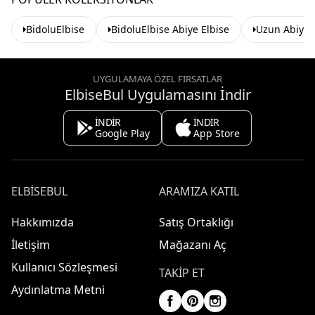
BidoluElbise
BidoluElbise Abiye Elbise
Uzun Abiye 
UYGULAMAYA ÖZEL FIRSATLAR
ElbiseBul Uygulamasını İndir
İNDİR
İNDİR
Google Play
App Store
ELBISEBUL
ARAMIZA KATIL
Hakkımızda
Satış Ortaklığı
İletişim
Mağazanı Aç
Kullanıcı Sözleşmesi
TAKIP ET
Aydınlatma Metni