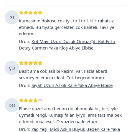
Gİ
Kumasinin dokusu cok iyi, tiril tiril. Hic rahatsiz
etmedi. Bu fiyata gercekten cok kaliteli. Tavsiye
ederim.
Ürün
:
Kot Mavi Uzun Düşük Omuz Çift Kat Fırfır
Detay Carmen Yaka Kloş Abiye Elbise
ÇO
Basit ama cok asil bi kesimi var. Fazla abarti
sevmeyenler icin ideal. Cok begendimmm.
Ürün
:
Siyah Uzun Askılı Kare Yaka Abiye Elbise
DÖ
Elbise guzel ama benim dolabımdaki hiç birşeyle
uymadı rengi. Kumaşı falan iyiydi ama tarzıma pek
gitmedi maalesef. O yuzden iade ettim.
Ürün
:
Yağ Yeşil Midi Askılı Büyük Beden Kare Yaka