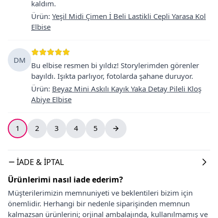
kaldım.
Ürün
:
Yeşil Midi Çimen İ Beli Lastikli Cepli Yarasa Kol
Elbise
DM
Bu elbise resmen bi yıldız! Storylerimden görenler
bayıldı. Işıkta parlıyor, fotolarda şahane duruyor.
Ürün
:
Beyaz Mini Askılı Kayık Yaka Detay Pileli Kloş
Abiye Elbise
1
2
3
4
5
İADE & İPTAL
Ürünlerimi nasıl iade ederim?
Müşterilerimizin memnuniyeti ve beklentileri bizim için
önemlidir. Herhangi bir nedenle siparişinden memnun
kalmazsan ürünlerini; orjinal ambalajında, kullanılmamış ve