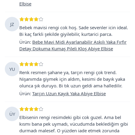
Elbise
JZ
Bebek mavisi rengi cok hoş. Sade sevenler icin ideal.
Bi kaç farkli şekilde giyilebilir, kurtarici parca.
Ürün
:
Bebe Mavi Midi Ayarlanabilir Askılı Yaka Fırfır
Detay Dokuma Kumaş Pileli Kloş Abiye Elbise
YU
Renk resmen şahane ya, tarçın rengi çok trend.
Nişanımda giymek için aldım, kesimi de bayık yaka
olunca şık duruyo. Bi tık uzun geldi ama halledilir.
Ürün
:
Tarçın Uzun Kayık Yaka Abiye Elbise
ÜY
Elbisenin rengi resimdeki gibi cok guzel. Ama bel
kısmı bana pek uymadı, vücudumda beklediğim gibi
durmadı malesef. O yüzden iade etmek zorunda