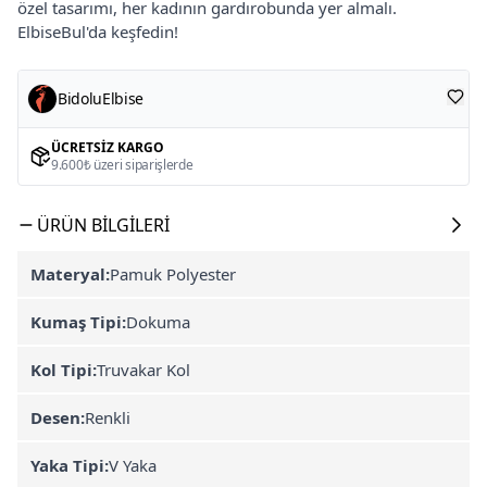
özel tasarımı, her kadının gardırobunda yer almalı.
ElbiseBul'da keşfedin!
BidoluElbise
ÜCRETSIZ KARGO
9.600₺ üzeri siparişlerde
ÜRÜN BILGILERI
Materyal:
Pamuk Polyester
Kumaş Tipi:
Dokuma
Kol Tipi:
Truvakar Kol
Desen:
Renkli
Yaka Tipi:
V Yaka