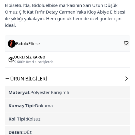
ElbiseBul'da, Bidoluelbise markasının Sarı Uzun Düşük
Omuz Çift Kat Fırfır Detay Carmen Yaka Kloş Abiye Elbisesi
ile şıklığı yakalayın. Hem günlük hem de özel günler için
ideal.
BidoluElbise
ÜCRETSIZ KARGO
9.600₺ üzeri siparişlerde
ÜRÜN BILGILERI
Materyal:
Polyester Karışımlı
Kumaş Tipi:
Dokuma
Kol Tipi:
Kolsuz
Desen:
Düz