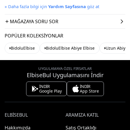
»
Daha fazla bilgi için
Yardım Sayfasına
göz at
MAĞAZAYA SORU SOR
POPÜLER KOLEKSIYONLAR
BidoluElbise
BidoluElbise Abiye Elbise
Uzun Abiye 
UYGULAMAYA ÖZEL FIRSATLAR
ElbiseBul Uygulamasını İndir
İNDİR
İNDİR
Google Play
App Store
ELBISEBUL
ARAMIZA KATIL
Hakkımızda
Satış Ortaklığı