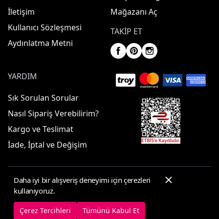
İletişim
Mağazanı Aç
Kullanıcı Sözleşmesi
TAKIP ET
Aydınlatma Metni
YARDIM
Sık Sorulan Sorular
Nasıl Sipariş Verebilirim?
Kargo ve Teslimat
İade, İptal ve Değişim
Daha iyi bir alışveriş deneyimi için çerezleri
© 2025 ElbiseBul -
Her Hakkı Saklıdır
kullanıyoruz.
Çerez Tercihleri
Çerez Politikası
Çerez Tercihleri
Tümünü Kabul Et