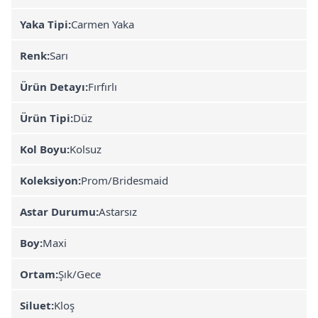
Yaka Tipi:
Carmen Yaka
Renk:
Sarı
Ürün Detayı:
Fırfırlı
Ürün Tipi:
Düz
Kol Boyu:
Kolsuz
Koleksiyon:
Prom/Bridesmaid
Astar Durumu:
Astarsız
Boy:
Maxi
Ortam:
Şık/Gece
Siluet:
Kloş