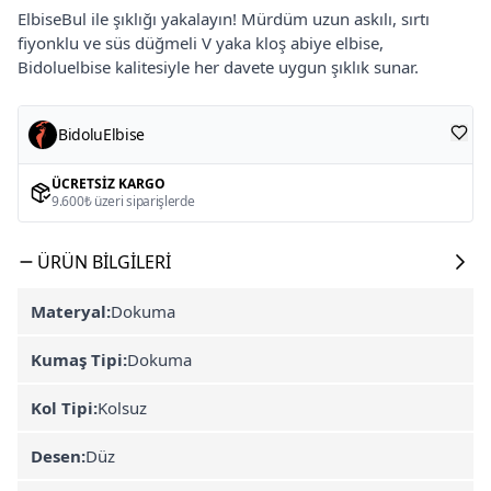
ElbiseBul ile şıklığı yakalayın! Mürdüm uzun askılı, sırtı
fiyonklu ve süs düğmeli V yaka kloş abiye elbise,
Bidoluelbise kalitesiyle her davete uygun şıklık sunar.
BidoluElbise
ÜCRETSIZ KARGO
9.600₺ üzeri siparişlerde
ÜRÜN BILGILERI
Materyal:
Dokuma
Kumaş Tipi:
Dokuma
Kol Tipi:
Kolsuz
Desen:
Düz