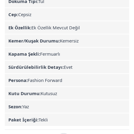
Dokuma Tipi:
Tül
Cep:
Cepsiz
Ek Özellik:
Ek Özellik Mevcut Değil
Kemer/Kuşak Durumu:
Kemersiz
Kapama Şekli:
Fermuarlı
Sürdürülebilirlik Detayı:
Evet
Persona:
Fashion Forward
Kutu Durumu:
Kutusuz
Sezon:
Yaz
Paket İçeriği:
Tekli