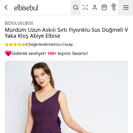
TR
BIDOLUELBISE
Mürdüm Uzun Askılı Sırtı Fiyonklu Süs Düğmeli V
Yaka Kloş Abiye Elbise
4 Değerlendirme
Soru Cevap
Giderek seviliyor!
100+
kişinin favorisi!