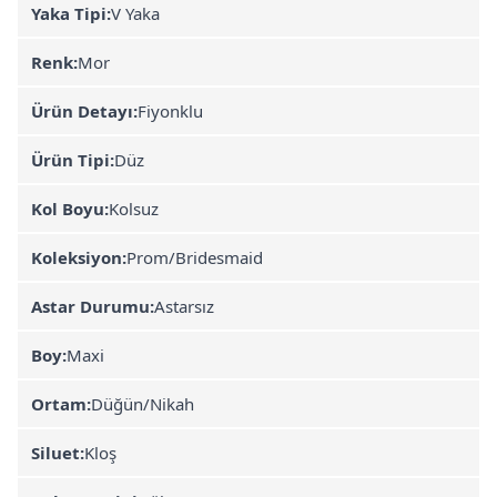
Yaka Tipi:
V Yaka
Renk:
Mor
Ürün Detayı:
Fiyonklu
Ürün Tipi:
Düz
Kol Boyu:
Kolsuz
Koleksiyon:
Prom/Bridesmaid
Astar Durumu:
Astarsız
Boy:
Maxi
Ortam:
Düğün/Nikah
Siluet:
Kloş