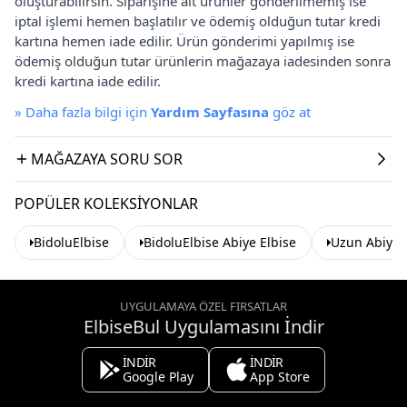
oluşturabilirsin. Siparişine ait ürünler gönderilmemiş ise
iptal işlemi hemen başlatılır ve ödemiş olduğun tutar kredi
kartına hemen iade edilir. Ürün gönderimi yapılmış ise
ödemiş olduğun tutar ürünlerin mağazaya iadesinden sonra
kredi kartına iade edilir.
»
Daha fazla bilgi için
Yardım Sayfasına
göz at
MAĞAZAYA SORU SOR
POPÜLER KOLEKSIYONLAR
BidoluElbise
BidoluElbise Abiye Elbise
Uzun Abiye 
UYGULAMAYA ÖZEL FIRSATLAR
ElbiseBul Uygulamasını İndir
İNDİR
İNDİR
Google Play
App Store