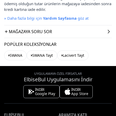
ödemiş olduğun tutar ürünlerin mağazaya iadesinden sonra
kredi kartına iade edilir.
»
Daha fazla bilgi için
Yardım Sayfasına
göz at
MAĞAZAYA SORU SOR
POPÜLER KOLEKSIYONLAR
SWANA
SWANA Tayt
Lacivert Tayt
UYGULAMAYA ÖZEL FIRSATLAR
ElbiseBul Uygulamasını İndir
İNDİR
İNDİR
Google Play
App Store
ELBISEBUL
ARAMIZA KATIL