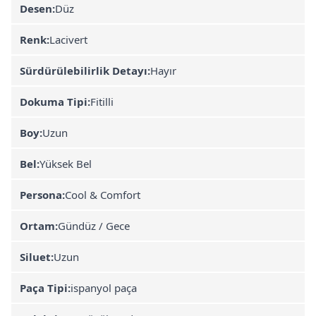
Desen:
Düz
Renk:
Lacivert
Sürdürülebilirlik Detayı:
Hayır
Dokuma Tipi:
Fitilli
Boy:
Uzun
Bel:
Yüksek Bel
Persona:
Cool & Comfort
Ortam:
Gündüz / Gece
Siluet:
Uzun
Paça Tipi:
ispanyol paça