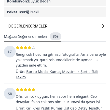
Koleksiyon:
Büyük Beden
Paket İçeriği:
Tekli
DEĞERLENDIRMELER
Mağaza Değerlendirmeleri
869
LZ
Rengi cok hosuma gitmisti fotografta. Ama bana oyle
yakısmadı ya, gardirobumdakilerle de uymadi. O
yuzden iade ettim.
Ürün
:
Bordo Modal Kumaş Mevsimlik Şortlu İkili
Takım
ŞR
Ofis icin cok uygun, hem spor hem elegant. Cep
detaylari falan cok hos olmus. Kumasi da gayet iyi.
Ürün
:
Gri Kreş Yazlık Kumaş Üst Cep Detay Tesettür