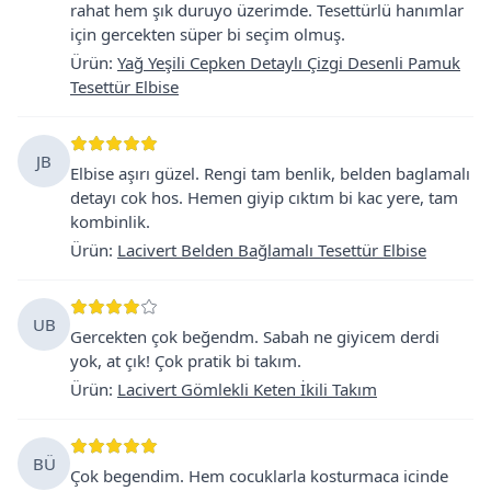
rahat hem şık duruyo üzerimde. Tesettürlü hanımlar
için gercekten süper bi seçim olmuş.
Ürün
:
Yağ Yeşili Cepken Detaylı Çizgi Desenli Pamuk
Tesettür Elbise
JB
Elbise aşırı güzel. Rengi tam benlik, belden baglamalı
detayı cok hos. Hemen giyip cıktım bi kac yere, tam
kombinlik.
Ürün
:
Lacivert Belden Bağlamalı Tesettür Elbise
UB
Gercekten çok beğendm. Sabah ne giyicem derdi
yok, at çık! Çok pratik bi takım.
Ürün
:
Lacivert Gömlekli Keten İkili Takım
BÜ
Çok begendim. Hem cocuklarla kosturmaca icinde