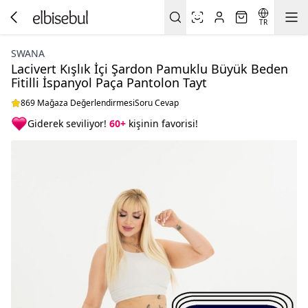
TR
SWANA
Lacivert Kışlık İçi Şardon Pamuklu Büyük Beden
Fitilli İspanyol Paça Pantolon Tayt
869 Mağaza Değerlendirmesi
Soru Cevap
Giderek seviliyor!
60+
kişinin favorisi!