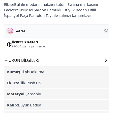
ElbiseBul ile modanın nabzını tutun! Swana markasının
Lacivert Kışlık İçi Şardon Pamuklu Büyük Beden Fitilli
İspanyol Paça Pantolon Tayt ile stilinizi tamamlayın.
SWANA
ÜCRETSIZ KARGO
9.600₺ üzeri siparişlerde
ÜRÜN BILGILERI
Kumaş Tipi:
Dokuma
Ek Özellik:
Push up
Materyal:
Şardonlu
Kalıp:
Büyük Beden