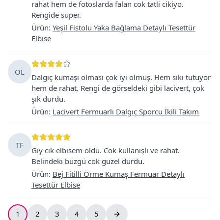
rahat hem de fotoslarda falan cok tatli cikiyo.
Rengide super.
Ürün
:
Yeşil Fistolu Yaka Bağlama Detaylı Tesettür
Elbise
ÖL
Dalgıç kumaşı olması çok iyi olmuş. Hem sıkı tutuyor
hem de rahat. Rengi de görseldeki gibi lacivert, çok
şık durdu.
Ürün
:
Lacivert Fermuarlı Dalgıç Sporcu İkili Takım
TF
Giy cık elbisem oldu. Cok kullanışlı ve rahat.
Belindeki büzgü cok guzel durdu.
Ürün
:
Bej Fitilli Örme Kumaş Fermuar Detaylı
Tesettür Elbise
1
2
3
4
5