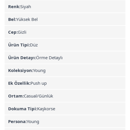
Renk:
Siyah
Bel:
Yüksek Bel
Cep:
Gizli
Ürün Tipi:
Düz
Ürün Detayı:
Örme Detaylı
Koleksiyon:
Young
Ek Özellik:
Push up
Ortam:
Casual/Günlük
Dokuma Tipi:
Kaşkorse
Persona:
Young