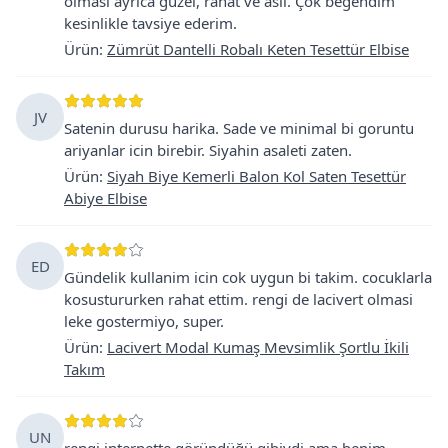
olması ayrıca güzel, rahat ve asil. Çok begendim
kesinlikle tavsiye ederim.
Ürün
:
Zümrüt Dantelli Robalı Keten Tesettür Elbise
JV
Satenin durusu harika. Sade ve minimal bi goruntu
ariyanlar icin birebir. Siyahin asaleti zaten.
Ürün
:
Siyah Biye Kemerli Balon Kol Saten Tesettür
Abiye Elbise
ED
Gündelik kullanim icin cok uygun bi takim. cocuklarla
kosustururken rahat ettim. rengi de lacivert olmasi
leke gostermiyo, super.
Ürün
:
Lacivert Modal Kumaş Mevsimlik Şortlu İkili
Takım
UN
rengi internette göründüğü gibiydi ama benim