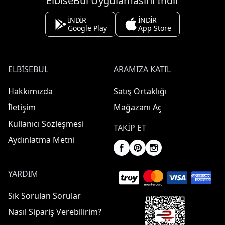
ElbiseBul Uygulamasını İndir
İNDİR
İNDİR
Google Play
App Store
ELBISEBUL
ARAMIZA KATIL
Hakkımızda
Satış Ortaklığı
İletişim
Mağazanı Aç
Kullanıcı Sözleşmesi
TAKIP ET
Aydınlatma Metni
YARDIM
Sık Sorulan Sorular
Nasıl Sipariş Verebilirim?