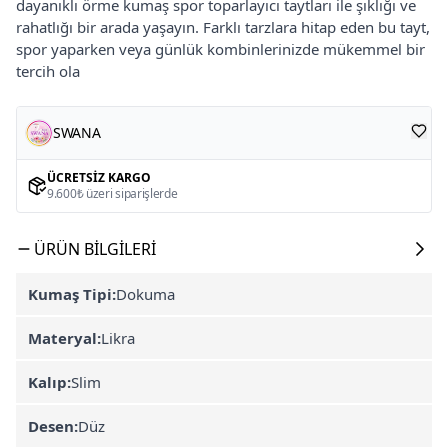
dayanıklı örme kumaş spor toparlayıcı taytları ile şıklığı ve
rahatlığı bir arada yaşayın. Farklı tarzlara hitap eden bu tayt,
spor yaparken veya günlük kombinlerinizde mükemmel bir
tercih ola
SWANA
ÜCRETSIZ KARGO
9.600₺ üzeri siparişlerde
ÜRÜN BILGILERI
Kumaş Tipi:
Dokuma
Materyal:
Likra
Kalıp:
Slim
Desen:
Düz