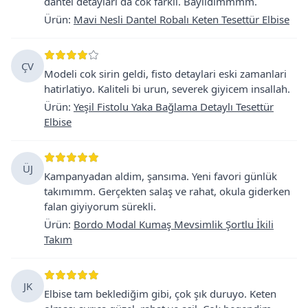
dantel detaylari da cok farkli. Bayildimmmm.
Ürün
:
Mavi Nesli Dantel Robalı Keten Tesettür Elbise
ÇV
Modeli cok sirin geldi, fisto detaylari eski zamanlari
hatirlatiyo. Kaliteli bi urun, severek giyicem insallah.
Ürün
:
Yeşil Fistolu Yaka Bağlama Detaylı Tesettür
Elbise
ÜJ
Kampanyadan aldim, şansıma. Yeni favori günlük
takımımm. Gerçekten salaş ve rahat, okula giderken
falan giyiyorum sürekli.
Ürün
:
Bordo Modal Kumaş Mevsimlik Şortlu İkili
Takım
JK
Elbise tam beklediğim gibi, çok şık duruyo. Keten