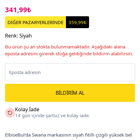
341,99₺
DİĞER PAZARYERLERİNDE
359,99₺
Renk
:
Siyah
Bu ürün şu an stokta bulunmamaktadır. Aşağıdaki alana
eposta adresini girerek stoğa geldiğinde bildiirm alabilirsin.
BILDIRIM AL
Kolay İade
14 gün içinde şartsız ve kolay iade.
ElbiseBul'da Swana markasının siyah fitilli çizgili yüksek bel