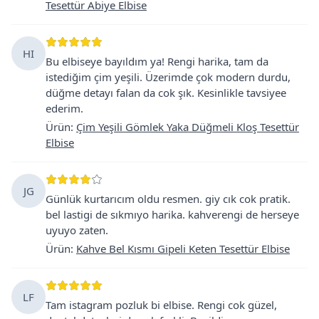
Tesettür Abiye Elbise
HI
Bu elbiseye bayıldım ya! Rengi harika, tam da
istediğim çim yeşili. Üzerimde çok modern durdu,
düğme detayı falan da cok şık. Kesinlikle tavsiyee
ederim.
Ürün
:
Çim Yeşili Gömlek Yaka Düğmeli Kloş Tesettür
Elbise
JG
Günlük kurtarıcım oldu resmen. giy cık cok pratik.
bel lastigi de sıkmıyo harika. kahverengi de herseye
uyuyo zaten.
Ürün
:
Kahve Bel Kısmı Gipeli Keten Tesettür Elbise
LF
Tam istagram pozluk bi elbise. Rengi cok güzel,