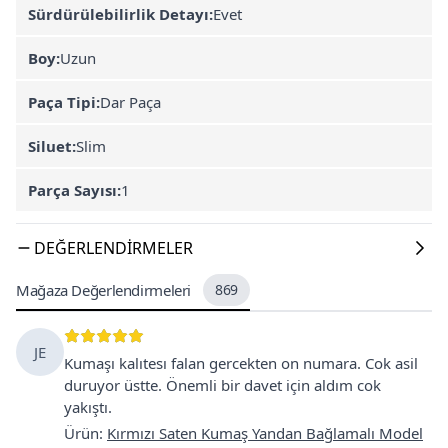
Sürdürülebilirlik Detayı:
Evet
Boy:
Uzun
Paça Tipi:
Dar Paça
Siluet:
Slim
Parça Sayısı:
1
DEĞERLENDIRMELER
Mağaza Değerlendirmeleri
869
JE
Kumaşı kalıtesı falan gercekten on numara. Cok asil
duruyor üstte. Önemli bir davet için aldım cok
yakıştı.
Ürün
:
Kırmızı Saten Kumaş Yandan Bağlamalı Model